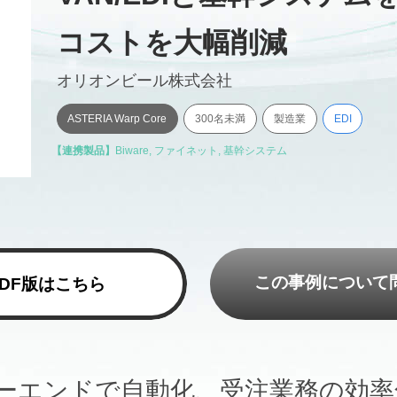
コストを大幅削減
オリオンビール株式会社
ASTERIA Warp Core
300名未満
製造業
EDI
【連携製品】
Biware
,
ファイネット
,
基幹システム
この事例について
PDF版はこちら
ーエンドで自動化、受注業務の効率