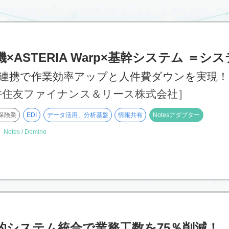
×ASTERIA Warp×基幹システム
＝シス
es連携で作業効率アップと人件費ダウンを実現！
井住友ファイナンス＆リース株式会社］
保険業
EDI
データ活用、分析基盤
情報共有
Notesアダプター
】
Notes / Domino
的システム統合で業務工数を75％削減！