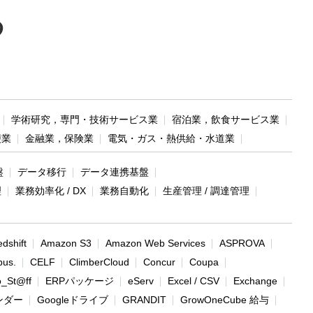
る
学術研究，専門・技術サービス業
宿泊業，飲食サービス業
便業
金融業，保険業
電気・ガス・熱供給・水道業
盤
データ移行
データ連携基盤
理
業務効率化 / DX
業務自動化
生産管理 / 調達管理
dshift
Amazon S3
Amazon Web Services
ASPROVA
bus.
CELF
ClimberCloud
Concur
Coupa
o_St@ff
ERPパッケージ
eServ
Excel / CSV
Exchange
レンダー
Googleドライブ
GRANDIT
GrowOneCube 給与