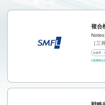
複合機
Not
［三
金融業，
【連携製品
戦略