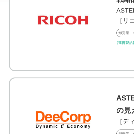
AST
［リ
卸売業，
【連携製品
AST
の見
［デ
卸売業，