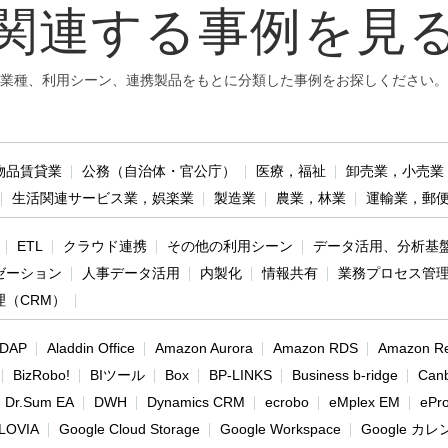
関連する事例を見
業種、利用シーン、連携製品をもとに分類した事例をお探しください。
物品賃貸業
公務（自治体・官公庁）
医療，福祉
卸売業，小売業
生活関連サービス業，娯楽業
製造業
農業，林業
運輸業，郵
ETL
クラウド連携
その他の利用シーン
データ活用、分析基
ゼーション
人事データ活用
内製化
情報共有
業務プロセス管
理（CRM）
 LDAP
Aladdin Office
Amazon Aurora
Amazon RDS
Amazon Re
BizRobo!
BIツール
Box
BP-LINKS
Business b-ridge
Can
Dr.Sum EA
DWH
Dynamics CRM
ecrobo
eMplex EM
ePr
LOVIA
Google Cloud Storage
Google Workspace
Google カ