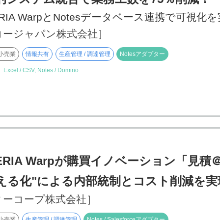
ERIA WarpとNotesデータベース連携で可視化
コージャパン株式会社］
小売業
情報共有
生産管理 / 調達管理
Notesアダプター
】
Excel / CSV, Notes / Domino
ERIA Warpが購買イノベーション
「見積＠
える化"による内部統制とコスト削減を実
ィーコープ株式会社］
小売業
生産管理 / 調達管理
Notes / Salesforceアダプター