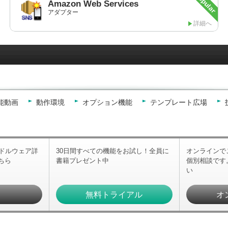
Amazon
Web Services
アダプター
詳細へ
能動画
動作環境
オプション機能
テンプレート広場
ミドルウェア詳
30日間すべての機能をお試し！全員に
オンラインで
ちら
書籍プレゼント中
個別相談です
い
求
無料トライアル
オ