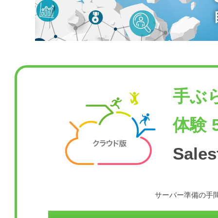
手ぶ
体験 
Sal
サーバー準備の手間