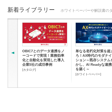
新着ライブラリー
ホワイトペーパーや解説書の
OBIC7とのデータ連携をノ
単なる老朽化対策を超
ーコードで実現！業務効率
ろ！AX時代のモダナ
化と自動化を実現した導入
ション～既存システム
企業5社の成功事例
かし、AI Readyな連
を築く～
[カタログ]
[ホワイトペーパー]