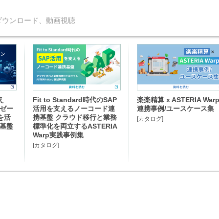
ダウンロード、動画視聴
え
Fit to Standard時代のSAP
楽楽精算 x ASTERIA War
イゼー
活用を支えるノーコード連
連携事例/ユースケース集
を活
携基盤 クラウド移行と業務
[カタログ]
携基盤
標準化を両立するASTERIA
Warp実践事例集
[カタログ]