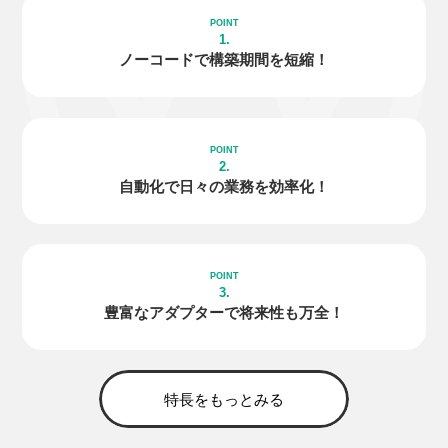
1.
ノーコードで
構築期間を短縮！
2.
自動化で日々の
業務を効率化！
3.
豊富な
アダプター
で
将来性も万全！
特長をもっとみる