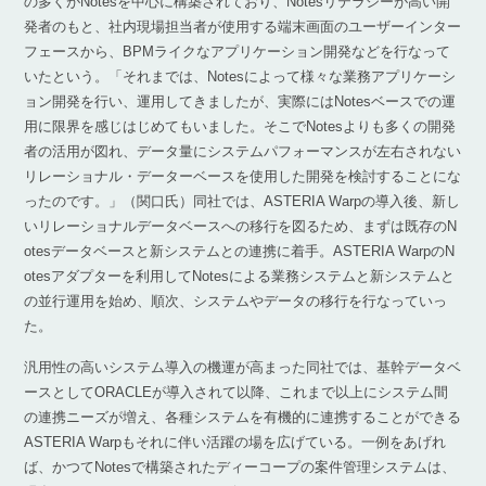
の多くがNotesを中心に構築されており、Notesリテラシーが高い開
発者のもと、社内現場担当者が使用する端末画面のユーザーインター
フェースから、BPMライクなアプリケーション開発などを行なって
いたという。「それまでは、Notesによって様々な業務アプリケーシ
ョン開発を行い、運用してきましたが、実際にはNotesベースでの運
用に限界を感じはじめてもいました。そこでNotesよりも多くの開発
者の活用が図れ、データ量にシステムパフォーマンスが左右されない
リレーショナル・データーベースを使用した開発を検討することにな
ったのです。」（関口氏）同社では、ASTERIA Warpの導入後、新し
いリレーショナルデータベースへの移行を図るため、まずは既存のN
otesデータベースと新システムとの連携に着手。ASTERIA WarpのN
otesアダプターを利用してNotesによる業務システムと新システムと
の並行運用を始め、順次、システムやデータの移行を行なっていっ
た。
汎用性の高いシステム導入の機運が高まった同社では、基幹データベ
ースとしてORACLEが導入されて以降、これまで以上にシステム間
の連携ニーズが増え、各種システムを有機的に連携することができる
ASTERIA Warpもそれに伴い活躍の場を広げている。一例をあげれ
ば、かつてNotesで構築されたディーコープの案件管理システムは、