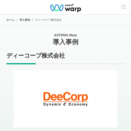
C
o
n
t
ホーム
導入事例
ディーコープ株式会社
e
n
t
ASTERIA Warp
s
導入事例
L
i
n
ディーコープ株式会社
e
u
p