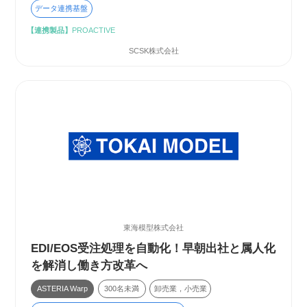
データ連携基盤
【連携製品】
PROACTIVE
SCSK株式会社
東海模型株式会社
EDI/EOS受注処理を自動化！早朝出社と属人化
を解消し働き方改革へ
ASTERIA Warp
300名未満
卸売業，小売業