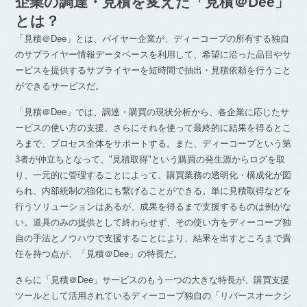
企業の調達・見積を変えた「見積＠Dee」
とは？
「見積＠Dee」とは、バイヤー企業が、ディーコープの所有する独自
のサプライヤー情報データベースを利用して、希望に沿った品目やサ
ービスを提供するサプライヤーを短時間で抽出・見積依頼を行うこと
ができるサービスだ。
「見積＠Dee」では、調達・購買の現状分析から、各企業に応じたサ
ービスの使い方の支援、さらにそれを使って最終的に結果を得るとこ
ろまで、プロセス全体をサポートする。また、ディーコープという第
3者が仲立ちとなって、"見積取得"という購買の発生源からログを取
り、一元的に管理することによって、購買業務の透明化・構成化が図
られ、内部統制の強化にも繋げることができる。単に見積取得などを
行うソリューションはあるが、成果を得るまで支援するものは例がな
い。道具のみの提供として終わらせず、その使い方をディーコープ独
自の手法とノウハウで支援することにより、結果を出すところまで責
任を持つ点が、「見積＠Dee」の特長だ。
さらに「見積＠Dee」サービスのもう一つの大きな特長が、購買支援
ツールとして活用されているディーコープ独自の「リバースオークシ