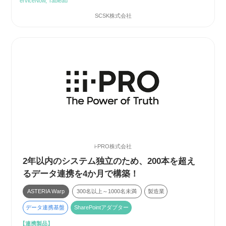
erviceNow, Tableau
SCSK株式会社
i-PRO株式会社
2年以内のシステム独立のため、200本を超え
るデータ連携を4か月で構築！
ASTERIA Warp
300名以上～1000名未満
製造業
データ連携基盤
SharePointアダプター
【連携製品】