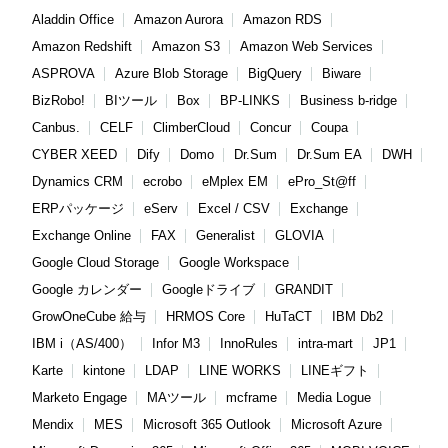
Aladdin Office
Amazon Aurora
Amazon RDS
Amazon Redshift
Amazon S3
Amazon Web Services
ASPROVA
Azure Blob Storage
BigQuery
Biware
BizRobo!
BIツール
Box
BP-LINKS
Business b-ridge
Canbus.
CELF
ClimberCloud
Concur
Coupa
CYBER XEED
Dify
Domo
Dr.Sum
Dr.Sum EA
DWH
Dynamics CRM
ecrobo
eMplex EM
ePro_St@ff
ERPパッケージ
eServ
Excel / CSV
Exchange
Exchange Online
FAX
Generalist
GLOVIA
Google Cloud Storage
Google Workspace
Google カレンダー
Googleドライブ
GRANDIT
GrowOneCube 給与
HRMOS Core
HuTaCT
IBM Db2
IBM i（AS/400）
Infor M3
InnoRules
intra-mart
JP1
Karte
kintone
LDAP
LINE WORKS
LINEギフト
Marketo Engage
MAツール
mcframe
Media Logue
Mendix
MES
Microsoft 365 Outlook
Microsoft Azure