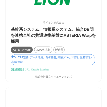
ライオン株式会社
基幹系システム、情報系システム、統合DB間
を連携
全社の共通連携基盤にASTERIA Warpを
採用
ASTERIA Warp
3000名以上
製造業
EDI, ERP連携, データ活用、分析基盤, 業務プロセス管理, 生産管理 /
調達管理
【連携製品】
JP1, Oracle Exadata
株式会社日立ソリューションズ