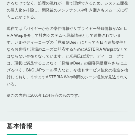
きるだけでなく、処理の流れが一目で理解できるため、システム開発
の属人化を排除し、開発後のメンテナンスや引き継ぎもスムーズに行
うことができる。
現在では「バイヤーからの案件情報やサプライヤー登録情報がASTE
RIA Warpを介して社内システムへ最新情報として連携されていま
す。いまやディーコープの「見積＠Dee」にとっても日々追加要件と
なるお客様と現場のニーズに即応するためにASTERIA Warpはなくて
はならない存在となっています」と米泉氏は話す。ディーコープで
は、現状に満足することなく「見積＠Dee」の顧客満足度をさらに上
げるべく、BI/OLAPツール導入など、今後もサービス強化の推進を検
討しており、ますますASTERIA Warp利用のシーン増加が見込まれて
いる。
※この内容は2006年12月時点のものです。
基本情報