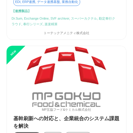
EDI, ERP連携, データ連携基盤, 業務自動化
【連携製品】
Dr.Sum, Exchange Online, SVF archiver, スーパーカクテル, 勘定奉行ク
ラウド, 奉行シリーズ, 楽楽精算
トーテックアメニティ株式会社
MP五協フード&ケミカル株式会社
基幹刷新への対応と、企業統合のシステム課題
を解決