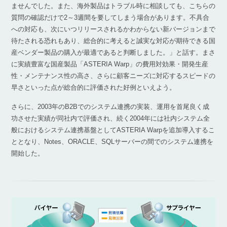
ませんでした。また、海外製品はトラブル時に相談しても、こちらの
質問の確認だけで2～3週間を要してしまう場合があります。不具合
への対応も、次にいつリリースされるかわからない新バージョンまで
待たされる恐れもあり、総合的に考えると誠実な対応が期待できる国
産ベンダー製品の購入が最適であると判断しました。」と話す。まさ
に実績豊富な国産製品「ASTERIA Warp」の費用対効果・開発生産
性・メンテナンス性の高さ、さらに顧客ニーズに対応するスピードの
早さといった点が総合的に評価された好例といえよう。
さらに、2003年のB2Bでのシステム連携の実装、運用を首尾良く成
功させた実績が同社内で評価され、続く2004年には社内システム全
般におけるシステム連携基盤としてASTERIA Warpを追加導入するこ
ととなり、Notes、ORACLE、SQLサーバーの間でのシステム連携を
開始した。