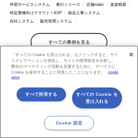
外部サービスシステム
奉行シリーズ
店舗matic
楽楽精算
特定業種向けクラウド / ASP
統合人事システム
自社システム
販売管理システム
すべての事例を見る
「すべての Cookie を受け入れる」をクリックすると、サイ
トナビゲーションを強化し、サイトの使用状況を分析し、
弊社のマーケティング活動を支援するために、デバイスに
Cookie を保存することに同意したことになります。
cooki
elist
ASTERIA Warp 関連サイトのご紹介
すべて拒否する
すべての Cookie を
受け入れる
技術情報をお探しの方
ASTERIA Warp Developer Network
（ADN）サイト
Cookie 設定
ASTERIA Warp製品の技術情報やTips、また情報交換の場として
「ADNフォーラム」をご用意しています。