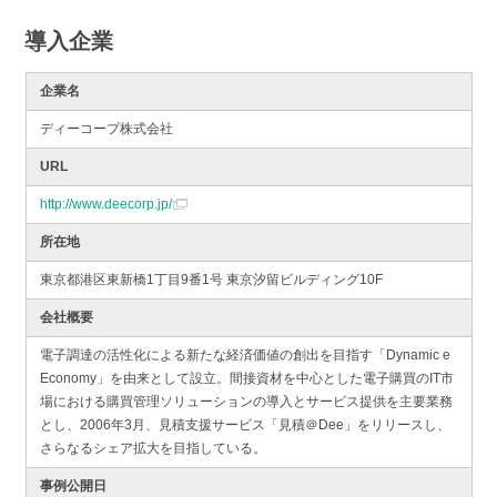
導入企業
企業名
ディーコープ株式会社
URL
http://www.deecorp.jp/
所在地
東京都港区東新橋1丁目9番1号 東京汐留ビルディング10F
会社概要
電子調達の活性化による新たな経済価値の創出を目指す「Dynamic e
Economy」を由来として設立。間接資材を中心とした電子購買のIT市
場における購買管理ソリューションの導入とサービス提供を主要業務
とし、2006年3月、見積支援サービス「見積＠Dee」をリリースし、
さらなるシェア拡大を目指している。
事例公開日