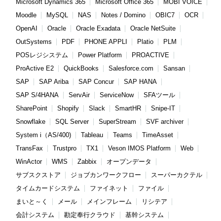
Microsoft Dynamics 365
Microsoft Office 365
MOBI VOICE
Moodle
MySQL
NAS
Notes / Domino
OBIC7
OCR
OpenAI
Oracle
Oracle Exadata
Oracle NetSuite
OutSystems
PDF
PHONE APPLI
Platio
PLM
POSレジシステム
Power Platform
PROACTIVE
ProActive E2
QuickBooks
Salesforce.com
Sansan
SAP
SAP Ariba
SAP Concur
SAP HANA
SAP S/4HANA
ServAir
ServiceNow
SFAツール
SharePoint
Shopify
Slack
SmartHR
Snipe-IT
Snowflake
SQL Server
SuperStream
SVF archiver
System i（AS/400)
Tableau
Teams
TimeAsset
TransFax
Trustpro
TX1
Veson IMOS Platform
Web
WinActor
WMS
Zabbix
オープンデータ
サブスクストア
ジョブカンワークフロー
スーパーカクテル
タイムカードシステム
ファイネット
ファイル
まいと～く
メール
メインフレーム
リシテア
会計システム
勘定奉行クラウド
基幹システム