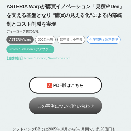
ASTERIA Warpが購買イノベーション
「見積＠Dee」
を支える基盤となり "購買の見える化"による内部統
制とコスト削減を実現
ディーコープ株式会社
ASTERIA Warp
300名未満
卸売業，小売業
生産管理 / 調達管理
Notes / Salesforceアダプター
【連携製品】
Notes / Domino
,
Salesforce.com
PDF版はこちら
この事例について問い合わせ
ソフトバンクBBでは2005年10月から6ヶ月間で、約26億円も