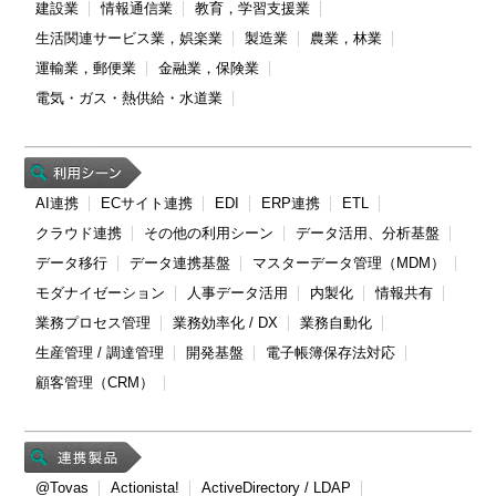
建設業
情報通信業
教育，学習支援業
生活関連サービス業，娯楽業
製造業
農業，林業
運輸業，郵便業
金融業，保険業
電気・ガス・熱供給・水道業
AI連携
ECサイト連携
EDI
ERP連携
ETL
クラウド連携
その他の利用シーン
データ活用、分析基盤
データ移行
データ連携基盤
マスターデータ管理（MDM）
モダナイゼーション
人事データ活用
内製化
情報共有
業務プロセス管理
業務効率化 / DX
業務自動化
生産管理 / 調達管理
開発基盤
電子帳簿保存法対応
顧客管理（CRM）
@Tovas
Actionista!
ActiveDirectory / LDAP