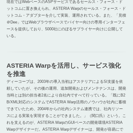
現在ではWebベースのASPサービスであるセールス・フォース・ド
ットコムに置き換えられ、ASTERIA Warpのセールス・フォース・ド
ットコム・アダプターを介して実装、運用されている。また、「見積
＠Dee」ではWebブラウザベースでバイヤー向けの専用インターフェ
ースを提供しており、5000社にのぼるサプライヤー向けに公開して
いる。
ASTERIA Warpを活用し、サービス強化
を推進
ディーコープは、2003年の導入当初はアステリアによるSI支援を依
頼していたが、その後の運用、追加開発およびメンテナンスは、開発
当時とは別の担当者2名により自社内ですべて行っている。「既にB2
B/XML対応のシステムでASTERIA Warp活用のノウハウが社内に蓄積
できていたため、2004年からの社内システム連携では、社内リソー
スによる実装を実現することができました。」（関口氏）という。こ
れを支えるのが、ASTERIA WarpのGUIベースの開発環境ASTERIA
Warpデザイナーだ。ASTERIA Warpデザイナーは、開発が容易にで