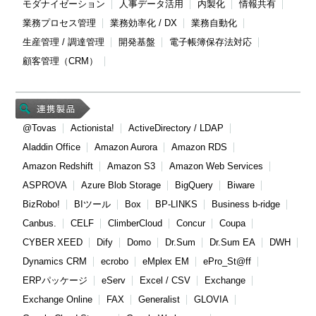
モダナイゼーション
人事データ活用
内製化
情報共有
業務プロセス管理
業務効率化 / DX
業務自動化
生産管理 / 調達管理
開発基盤
電子帳簿保存法対応
顧客管理（CRM）
@Tovas
Actionista!
ActiveDirectory / LDAP
Aladdin Office
Amazon Aurora
Amazon RDS
Amazon Redshift
Amazon S3
Amazon Web Services
ASPROVA
Azure Blob Storage
BigQuery
Biware
BizRobo!
BIツール
Box
BP-LINKS
Business b-ridge
Canbus.
CELF
ClimberCloud
Concur
Coupa
CYBER XEED
Dify
Domo
Dr.Sum
Dr.Sum EA
DWH
Dynamics CRM
ecrobo
eMplex EM
ePro_St@ff
ERPパッケージ
eServ
Excel / CSV
Exchange
Exchange Online
FAX
Generalist
GLOVIA