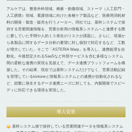
アルケアは、整形外科領域、褥瘡・創傷領域、ストーマ（人工肛門・
人工膀胱）領域、看護領域に向けた各種ケア製品など、医療用消耗材
料の開発・製造・販売を行うメーカー。同社では、基幹システムで保
持する営業関連情報を、営業分析用の情報系システムへと連携する際
に要していた手間や人的ミス発生のリスクが課題に。さらに、現場か
ら各製品に関するデータ分析の要望に対し個別で対応するなど、工数
が増大していた。そこで「ASTERIA Warp」を導入し、連携処理を自
動化。今後想定されるSaaSなど外部サービスを含む多様なシステム
間の柔軟な連携の実現を見据えて、データ連携プラットフォームを構
築した。その結果、現在では基幹システムだけでなく、営業活動記録
を管理しているkintoneと情報系システムとの連携が自動化されるな
ど、頻繁に発生するデータ連携ニーズに対しても、内製開発でスピー
ディに対応できる環境を実現した。
導入背景
基幹システム側で保持している営業関連データを情報系システム