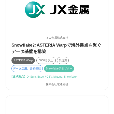
ＪＸ金属株式会社
SnowflakeとASTERIA Warpで海外拠点を繋ぐ
データ基盤を構築
ASTERIA Warp
3000名以上
製造業
データ活用、分析基盤
Snowflakeアダプター
【連携製品】
Dr.Sum, Excel / CSV, kintone, Snowflake
株式会社電通総研