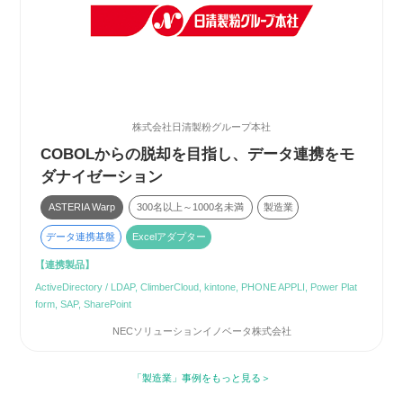
株式会社日清製粉グループ本社
COBOLからの脱却を目指し、データ連携をモ
ダナイゼーション
ASTERIA Warp
300名以上～1000名未満
製造業
データ連携基盤
Excelアダプター
【連携製品】
ActiveDirectory / LDAP, ClimberCloud, kintone, PHONE APPLI, Power Plat
form, SAP, SharePoint
NECソリューションイノベータ株式会社
「製造業」事例をもっと見る