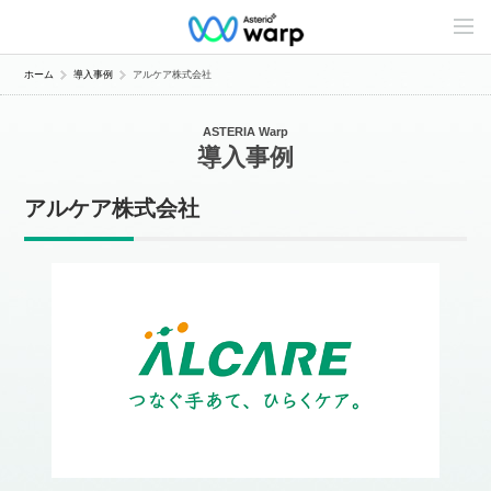
C
o
n
t
ホーム
導入事例
アルケア株式会社
e
n
t
ASTERIA Warp
s
導入事例
L
i
n
アルケア株式会社
e
u
p