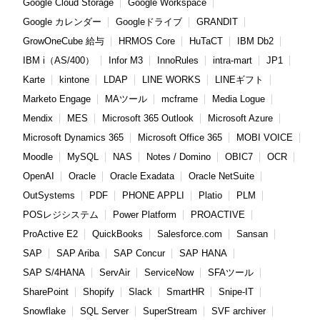
Google Cloud Storage
Google Workspace
Google カレンダー
Googleドライブ
GRANDIT
GrowOneCube 給与
HRMOS Core
HuTaCT
IBM Db2
IBM i（AS/400）
Infor M3
InnoRules
intra-mart
JP1
Karte
kintone
LDAP
LINE WORKS
LINEギフト
Marketo Engage
MAツール
mcframe
Media Logue
Mendix
MES
Microsoft 365 Outlook
Microsoft Azure
Microsoft Dynamics 365
Microsoft Office 365
MOBI VOICE
Moodle
MySQL
NAS
Notes / Domino
OBIC7
OCR
OpenAI
Oracle
Oracle Exadata
Oracle NetSuite
OutSystems
PDF
PHONE APPLI
Platio
PLM
POSレジシステム
Power Platform
PROACTIVE
ProActive E2
QuickBooks
Salesforce.com
Sansan
SAP
SAP Ariba
SAP Concur
SAP HANA
SAP S/4HANA
ServAir
ServiceNow
SFAツール
SharePoint
Shopify
Slack
SmartHR
Snipe-IT
Snowflake
SQL Server
SuperStream
SVF archiver