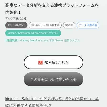
高度なデータ分析を支える連携プラットフォームを
内製化！
アルケア株式会社
ASTERIA Warp
300名以上～1000名未満
製造業
データ連携基盤
kintone / Salesforce＆Force.comアダプター
【連携製品】
kintone
,
Salesforce.com
,
SQL Server
,
基幹システム
PDF版はこちら
この事例について問い合わせ
kintone、Salesforceなど多様なSaaSとの迅速かつ、柔
軟に連携できる環境を実現