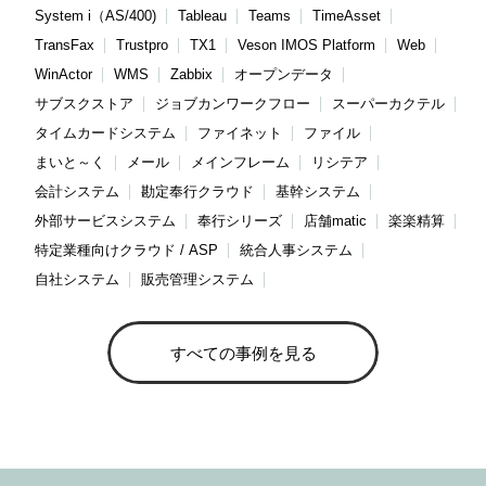
System i（AS/400)
Tableau
Teams
TimeAsset
TransFax
Trustpro
TX1
Veson IMOS Platform
Web
WinActor
WMS
Zabbix
オープンデータ
サブスクストア
ジョブカンワークフロー
スーパーカクテル
タイムカードシステム
ファイネット
ファイル
まいと～く
メール
メインフレーム
リシテア
会計システム
勘定奉行クラウド
基幹システム
外部サービスシステム
奉行シリーズ
店舗matic
楽楽精算
特定業種向けクラウド / ASP
統合人事システム
自社システム
販売管理システム
すべての事例を見る