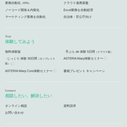
業務自動化
クラウド連携基盤
（RPA）
ノーコード開発＆内製化
Excel業務を自動処理
マーケティング業務を自動化
自治体・官公庁向け
体験してみよう
無料体験版
手ぶら de 体験 5日間
（クラウド版）
じっくり 体験 30日間
ASTERIA Warp体験セミナー
（オンプレミス
版）
ASTERIA Warp Core体験セミナー
書籍プレゼント キャンペーン
相談したい、解決したい
オンライン相談
資料請求
お問い合わせ