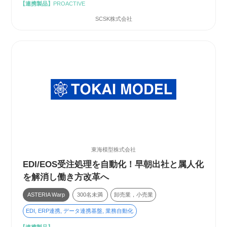
【連携製品】
PROACTIVE
SCSK株式会社
東海模型株式会社
EDI/EOS受注処理を自動化！早朝出社と属人化
を解消し働き方改革へ
ASTERIA Warp
300名未満
卸売業，小売業
EDI, ERP連携, データ連携基盤, 業務自動化
【連携製品】