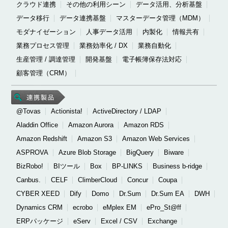
クラウド連携
その他の利用シーン
データ活用、分析基盤
データ移行
データ連携基盤
マスターデータ管理（MDM）
モダナイゼーション
人事データ活用
内製化
情報共有
業務プロセス管理
業務効率化 / DX
業務自動化
生産管理 / 調達管理
開発基盤
電子帳簿保存法対応
顧客管理（CRM）
@Tovas
Actionista!
ActiveDirectory / LDAP
Aladdin Office
Amazon Aurora
Amazon RDS
Amazon Redshift
Amazon S3
Amazon Web Services
ASPROVA
Azure Blob Storage
BigQuery
Biware
BizRobo!
BIツール
Box
BP-LINKS
Business b-ridge
Canbus.
CELF
ClimberCloud
Concur
Coupa
CYBER XEED
Dify
Domo
Dr.Sum
Dr.Sum EA
DWH
Dynamics CRM
ecrobo
eMplex EM
ePro_St@ff
ERPパッケージ
eServ
Excel / CSV
Exchange