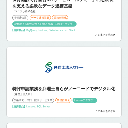
を支える柔軟なデータ連携基盤
［ユニファ株式会社］
情報通信業
データ連携基盤
業務自動化
kintone / Salesforce＆Force.com / Slackアダプター
【連携製品】
BigQuery, kintone, Salesforce.com, Slack
この事例を読む
特許申請業務を弁理士自らがノーコードでデジタル化
［弁理士法人サトー］
学術研究，専門・技術サービス業
業務自動化
kintoneアダプター
【連携製品】
kintone, SQL Server
この事例を読む