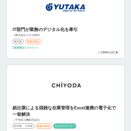
IT部門が業務のデジタル化を牽引
［株式会社ユタカ技研］
製造業
業務自動化
【連携製品】
WinActor
この事例を読む
紙伝票による煩雑な在庫管理をExcel連携の電子化で
一挙解決
［千代田工機株式会社］
卸売業，小売業
業務自動化
Excelアダプター