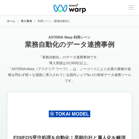
C
o
n
t
ホーム
導入事例
利用シーン［業務自動化］
e
n
t
ASTERIA Warp 利用シーン
s
業務自動化のデータ連携事例
L
i
n
「業務自動化」のデータ連携事例です。
e
u
導入実績は10,000社以上。
p
「ASTERIA Warp（アステリア ワープ）」は、ノーコードにより企業の業種や規
模を問わず様々な場面に導入されている国内シェアNo.1の簡単データ連携ツール
です。
EDI/EOS受注処理を自動化！早朝出社と属人化を解消