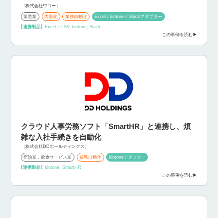
［株式会社ワコー］
製造業
内製化
業務自動化
Excel / kintone / Slackアダプター
【連携製品】
Excel / CSV, kintone, Slack
この事例を読む
クラウド人事労務ソフト「SmartHR」と連携し、煩
雑な入社手続きを自動化
［株式会社DDホールディングス］
宿泊業，飲食サービス業
業務自動化
kintoneアダプター
【連携製品】
kintone, SmartHR
この事例を読む