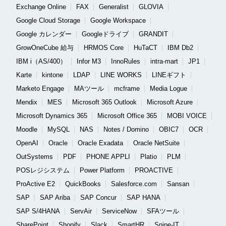
Exchange Online
FAX
Generalist
GLOVIA
Google Cloud Storage
Google Workspace
Google カレンダー
Googleドライブ
GRANDIT
GrowOneCube 給与
HRMOS Core
HuTaCT
IBM Db2
IBM i（AS/400）
Infor M3
InnoRules
intra-mart
JP1
Karte
kintone
LDAP
LINE WORKS
LINEギフト
Marketo Engage
MAツール
mcframe
Media Logue
Mendix
MES
Microsoft 365 Outlook
Microsoft Azure
Microsoft Dynamics 365
Microsoft Office 365
MOBI VOICE
Moodle
MySQL
NAS
Notes / Domino
OBIC7
OCR
OpenAI
Oracle
Oracle Exadata
Oracle NetSuite
OutSystems
PDF
PHONE APPLI
Platio
PLM
POSレジシステム
Power Platform
PROACTIVE
ProActive E2
QuickBooks
Salesforce.com
Sansan
SAP
SAP Ariba
SAP Concur
SAP HANA
SAP S/4HANA
ServAir
ServiceNow
SFAツール
SharePoint
Shopify
Slack
SmartHR
Snipe-IT