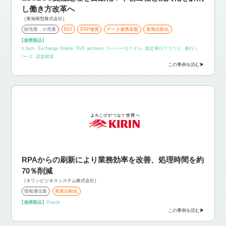
し働き方改革へ
［東海模型株式会社］
卸売業，小売業
EDI
ERP連携
データ連携基盤
業務自動化
【連携製品】
Dr.Sum, Exchange Online, SVF archiver, スーパーカクテル, 勘定奉行クラウド, 奉行シ
リーズ, 楽楽精算
この事例を読む
RPAからの刷新により業務効率を改善、処理時間を約
70％削減
［キリンビジネスシステム株式会社］
情報通信業
業務自動化
【連携製品】
Oracle
この事例を読む