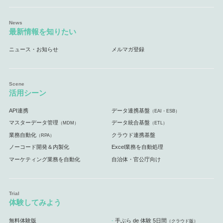
最新情報を知りたい
ニュース・お知らせ
メルマガ登録
活用シーン
API連携
データ連携基盤
（EAI・ESB）
マスターデータ管理
データ統合基盤
（MDM）
（ETL）
業務自動化
クラウド連携基盤
（RPA）
ノーコード開発＆内製化
Excel業務を自動処理
マーケティング業務を自動化
自治体・官公庁向け
体験してみよう
無料体験版
手ぶら de 体験 5日間
（クラウド版）