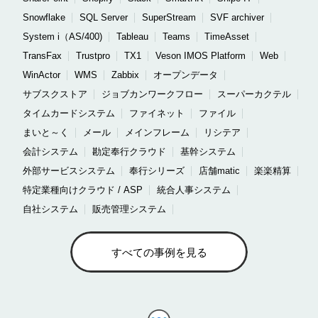
Snowflake
SQL Server
SuperStream
SVF archiver
System i（AS/400)
Tableau
Teams
TimeAsset
TransFax
Trustpro
TX1
Veson IMOS Platform
Web
WinActor
WMS
Zabbix
オープンデータ
サブスクストア
ジョブカンワークフロー
スーパーカクテル
タイムカードシステム
ファイネット
ファイル
まいと～く
メール
メインフレーム
リシテア
会計システム
勘定奉行クラウド
基幹システム
外部サービスシステム
奉行シリーズ
店舗matic
楽楽精算
特定業種向けクラウド / ASP
統合人事システム
自社システム
販売管理システム
すべての事例を見る