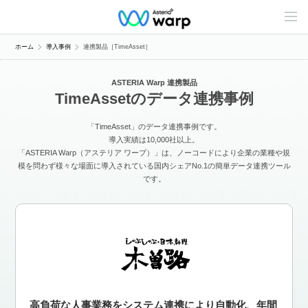
C
o
n
t
ホーム
導入事例
連携製品［TimeAsset］
e
n
t
ASTERIA Warp 連携製品
s
TimeAssetのデータ連携事例
L
i
n
「TimeAsset」のデータ連携事例です。
e
u
導入実績は10,000社以上。
p
「ASTERIA Warp（アステリア ワープ）」は、ノーコードにより企業の業種や規
模を問わず様々な場面に導入されている国内シェアNo.1の簡単データ連携ツール
です。
高負荷な人事業務をシステム連携により自動化、年間