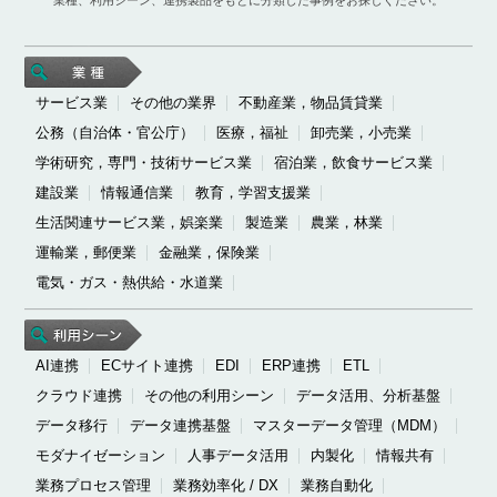
サービス業
その他の業界
不動産業，物品賃貸業
公務（自治体・官公庁）
医療，福祉
卸売業，小売業
学術研究，専門・技術サービス業
宿泊業，飲食サービス業
建設業
情報通信業
教育，学習支援業
生活関連サービス業，娯楽業
製造業
農業，林業
運輸業，郵便業
金融業，保険業
電気・ガス・熱供給・水道業
AI連携
ECサイト連携
EDI
ERP連携
ETL
クラウド連携
その他の利用シーン
データ活用、分析基盤
データ移行
データ連携基盤
マスターデータ管理（MDM）
モダナイゼーション
人事データ活用
内製化
情報共有
業務プロセス管理
業務効率化 / DX
業務自動化