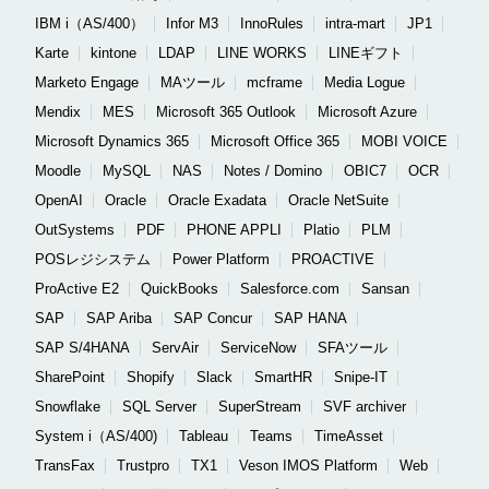
IBM i（AS/400）
Infor M3
InnoRules
intra-mart
JP1
Karte
kintone
LDAP
LINE WORKS
LINEギフト
Marketo Engage
MAツール
mcframe
Media Logue
Mendix
MES
Microsoft 365 Outlook
Microsoft Azure
Microsoft Dynamics 365
Microsoft Office 365
MOBI VOICE
Moodle
MySQL
NAS
Notes / Domino
OBIC7
OCR
OpenAI
Oracle
Oracle Exadata
Oracle NetSuite
OutSystems
PDF
PHONE APPLI
Platio
PLM
POSレジシステム
Power Platform
PROACTIVE
ProActive E2
QuickBooks
Salesforce.com
Sansan
SAP
SAP Ariba
SAP Concur
SAP HANA
SAP S/4HANA
ServAir
ServiceNow
SFAツール
SharePoint
Shopify
Slack
SmartHR
Snipe-IT
Snowflake
SQL Server
SuperStream
SVF archiver
System i（AS/400)
Tableau
Teams
TimeAsset
TransFax
Trustpro
TX1
Veson IMOS Platform
Web