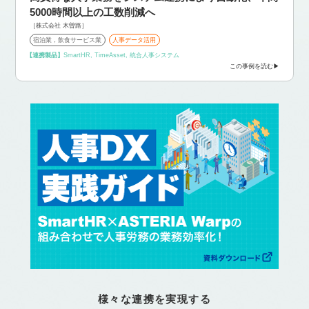
5000時間以上の工数削減へ
［株式会社 木曽路］
宿泊業，飲食サービス業
人事データ活用
【連携製品】
SmartHR, TimeAsset, 統合人事システム
この事例を読む
様々な連携を実現する