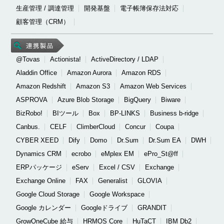
生産管理 / 調達管理
開発基盤
電子帳簿保存法対応
顧客管理（CRM）
@Tovas
Actionista!
ActiveDirectory / LDAP
Aladdin Office
Amazon Aurora
Amazon RDS
Amazon Redshift
Amazon S3
Amazon Web Services
ASPROVA
Azure Blob Storage
BigQuery
Biware
BizRobo!
BIツール
Box
BP-LINKS
Business b-ridge
Canbus.
CELF
ClimberCloud
Concur
Coupa
CYBER XEED
Dify
Domo
Dr.Sum
Dr.Sum EA
DWH
Dynamics CRM
ecrobo
eMplex EM
ePro_St@ff
ERPパッケージ
eServ
Excel / CSV
Exchange
Exchange Online
FAX
Generalist
GLOVIA
Google Cloud Storage
Google Workspace
Google カレンダー
Googleドライブ
GRANDIT
GrowOneCube 給与
HRMOS Core
HuTaCT
IBM Db2