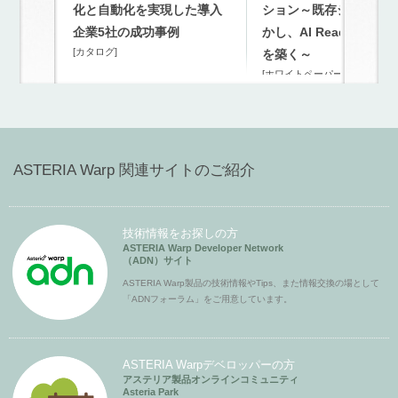
化と自動化を実現した導入
ション～既存システム
企業5社の成功事例
かし、AI Readyな連携
[カタログ]
を築く～
[ホワイトペーパー]
ASTERIA Warp 関連サイトのご紹介
技術情報をお探しの方
ASTERIA Warp Developer Network
（ADN）サイト
ASTERIA Warp製品の技術情報やTips、また情報交換の場として
「ADNフォーラム」をご用意しています。
ASTERIA Warpデベロッパーの方
アステリア製品オンラインコミュニティ
Asteria Park