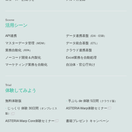
活用シーン
API連携
データ連携基盤
（EAI・ESB）
マスターデータ管理
データ統合基盤
（MDM）
（ETL）
業務自動化
クラウド連携基盤
（RPA）
ノーコード開発＆内製化
Excel業務を自動処理
マーケティング業務を自動化
自治体・官公庁向け
体験してみよう
無料体験版
手ぶら de 体験 5日間
（クラウド版）
じっくり 体験 30日間
ASTERIA Warp体験セミナー
（オンプレミス
版）
ASTERIA Warp Core体験セミナー
書籍プレゼント キャンペーン