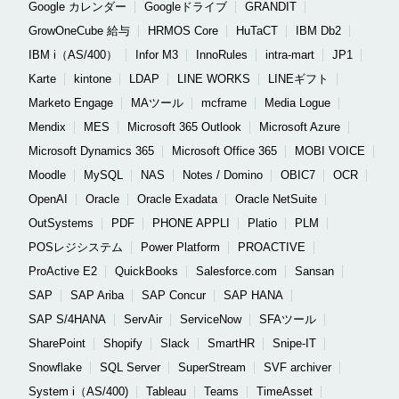
Google カレンダー
Googleドライブ
GRANDIT
GrowOneCube 給与
HRMOS Core
HuTaCT
IBM Db2
IBM i（AS/400）
Infor M3
InnoRules
intra-mart
JP1
Karte
kintone
LDAP
LINE WORKS
LINEギフト
Marketo Engage
MAツール
mcframe
Media Logue
Mendix
MES
Microsoft 365 Outlook
Microsoft Azure
Microsoft Dynamics 365
Microsoft Office 365
MOBI VOICE
Moodle
MySQL
NAS
Notes / Domino
OBIC7
OCR
OpenAI
Oracle
Oracle Exadata
Oracle NetSuite
OutSystems
PDF
PHONE APPLI
Platio
PLM
POSレジシステム
Power Platform
PROACTIVE
ProActive E2
QuickBooks
Salesforce.com
Sansan
SAP
SAP Ariba
SAP Concur
SAP HANA
SAP S/4HANA
ServAir
ServiceNow
SFAツール
SharePoint
Shopify
Slack
SmartHR
Snipe-IT
Snowflake
SQL Server
SuperStream
SVF archiver
System i（AS/400)
Tableau
Teams
TimeAsset