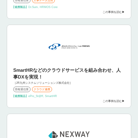
情報通信業
人事データ活用
【連携製品】
Dr.Sum, HRMOS Core
この事例を読む
SmartHRなどのクラウドサービスを組み合わせ、人
事DXを実現！
［JR九州システムソリューションズ株式会社］
情報通信業
クラウド連携
【連携製品】
ePro_St@ff, SmartHR
この事例を読む