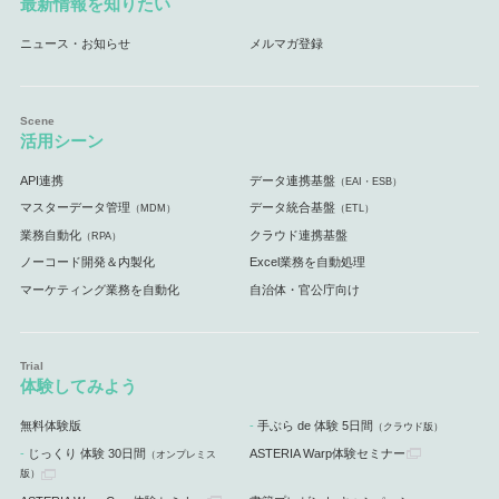
最新情報を知りたい
ニュース・お知らせ
メルマガ登録
活用シーン
API連携
データ連携基盤
（EAI・ESB）
マスターデータ管理
データ統合基盤
（MDM）
（ETL）
業務自動化
クラウド連携基盤
（RPA）
ノーコード開発＆内製化
Excel業務を自動処理
マーケティング業務を自動化
自治体・官公庁向け
体験してみよう
無料体験版
手ぶら de 体験 5日間
（クラウド版）
じっくり 体験 30日間
ASTERIA Warp体験セミナー
（オンプレミス
版）