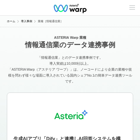
C
o
n
t
ホーム
導入事例
業種［情報通信業］
e
n
t
ASTERIA Warp 業種
s
情報通信業のデータ連携事例
L
i
n
「情報通信業」とのデータ連携事例です。
e
u
導入実績は10,000社以上。
p
「ASTERIA Warp（アステリア ワープ）」は、ノーコードにより企業の業種や規
模を問わず様々な場面に導入されている国内シェアNo.1の簡単データ連携ツール
です。
生成AIアプリ「Dify」と連携しAI回答システムを構