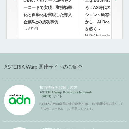
OBIC7とのデータ連携をノ
単なる老朽化対策を超
ーコードで実現！業務効率
ろ！AX時代のモダナイ
化と自動化を実現した導入
ション～既存システム
企業5社の成功事例
かし、AI Readyな連携
[カタログ]
を築く～
[ホワイトペーパー]
ASTERIA Warp 関連サイトのご紹介
技術情報をお探しの方
ASTERIA Warp Developer Network
（ADN）サイト
ASTERIA Warp製品の技術情報やTips、また情報交換の場として
「ADNフォーラム」をご用意しています。