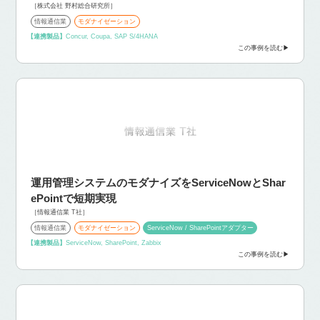
［株式会社 野村総合研究所］
情報通信業
モダナイゼーション
【連携製品】
Concur, Coupa, SAP S/4HANA
この事例を読む
運用管理システムのモダナイズをServiceNowとShar
ePointで短期実現
［情報通信業 T社］
情報通信業
モダナイゼーション
ServiceNow / SharePointアダプター
【連携製品】
ServiceNow, SharePoint, Zabbix
この事例を読む