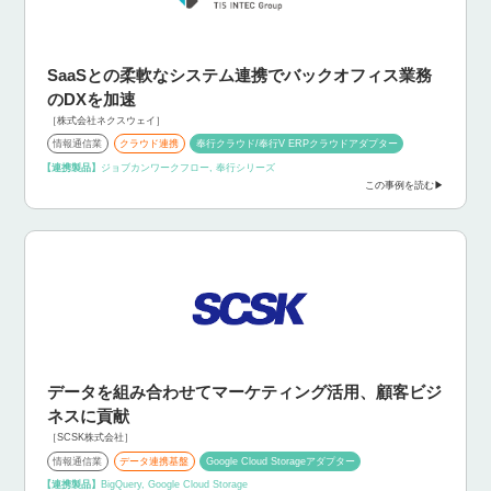
SaaSとの柔軟なシステム連携でバックオフィス業務
のDXを加速
［株式会社ネクスウェイ］
情報通信業
クラウド連携
奉行クラウド/奉行V ERPクラウドアダプター
【連携製品】
ジョブカンワークフロー, 奉行シリーズ
この事例を読む
データを組み合わせてマーケティング活用、顧客ビジ
ネスに貢献
［SCSK株式会社］
情報通信業
データ連携基盤
Google Cloud Storageアダプター
【連携製品】
BigQuery, Google Cloud Storage