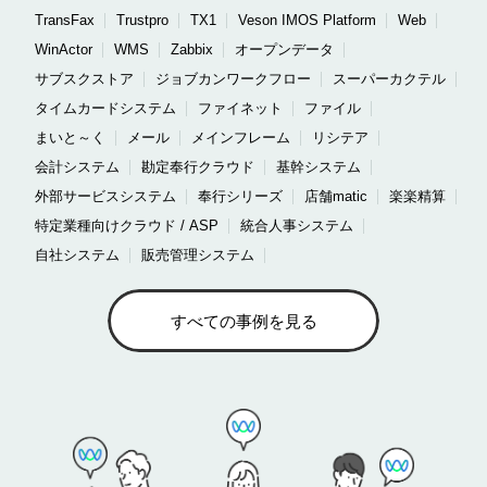
TransFax
Trustpro
TX1
Veson IMOS Platform
Web
WinActor
WMS
Zabbix
オープンデータ
サブスクストア
ジョブカンワークフロー
スーパーカクテル
タイムカードシステム
ファイネット
ファイル
まいと～く
メール
メインフレーム
リシテア
会計システム
勘定奉行クラウド
基幹システム
外部サービスシステム
奉行シリーズ
店舗matic
楽楽精算
特定業種向けクラウド / ASP
統合人事システム
自社システム
販売管理システム
すべての事例を見る