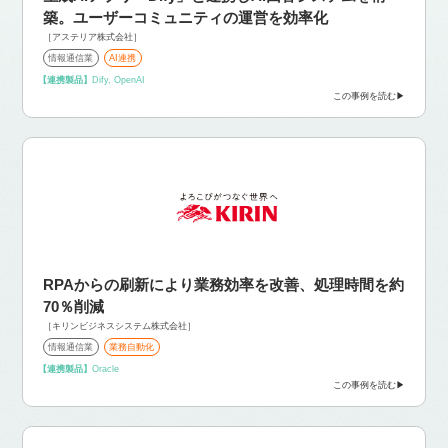
築。ユーザーコミュニティの運営を効率化
［アステリア株式会社］
情報通信業
AI連携
【連携製品】
Dify, OpenAI
この事例を読む
RPAからの刷新により業務効率を改善、処理時間を約
70％削減
［キリンビジネスシステム株式会社］
情報通信業
業務自動化
【連携製品】
Oracle
この事例を読む