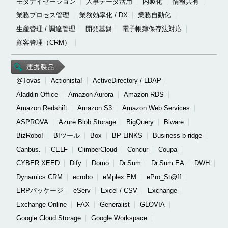
モダナイゼーション
人事データ活用
内製化
情報共有
業務プロセス管理
業務効率化 / DX
業務自動化
生産管理 / 調達管理
開発基盤
電子帳簿保存法対応
顧客管理（CRM）
@Tovas
Actionista!
ActiveDirectory / LDAP
Aladdin Office
Amazon Aurora
Amazon RDS
Amazon Redshift
Amazon S3
Amazon Web Services
ASPROVA
Azure Blob Storage
BigQuery
Biware
BizRobo!
BIツール
Box
BP-LINKS
Business b-ridge
Canbus.
CELF
ClimberCloud
Concur
Coupa
CYBER XEED
Dify
Domo
Dr.Sum
Dr.Sum EA
DWH
Dynamics CRM
ecrobo
eMplex EM
ePro_St@ff
ERPパッケージ
eServ
Excel / CSV
Exchange
Exchange Online
FAX
Generalist
GLOVIA
Google Cloud Storage
Google Workspace