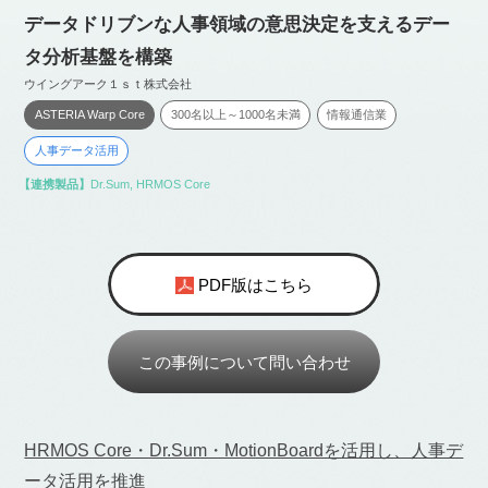
データドリブンな人事領域の意思決定を支えるデー
タ分析基盤を構築
ウイングアーク１ｓｔ株式会社
ASTERIA Warp Core
300名以上～1000名未満
情報通信業
人事データ活用
【連携製品】
Dr.Sum
,
HRMOS Core
PDF版はこちら
この事例について問い合わせ
HRMOS Core・Dr.Sum・MotionBoardを活用し、人事デ
ータ活用を推進