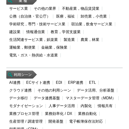
サービス業
その他の業界
不動産業，物品賃貸業
公務（自治体・官公庁）
医療，福祉
卸売業，小売業
学術研究，専門・技術サービス業
宿泊業，飲食サービス業
建設業
情報通信業
教育，学習支援業
生活関連サービス業，娯楽業
製造業
農業，林業
運輸業，郵便業
金融業，保険業
電気・ガス・熱供給・水道業
AI連携
ECサイト連携
EDI
ERP連携
ETL
クラウド連携
その他の利用シーン
データ活用、分析基盤
データ移行
データ連携基盤
マスターデータ管理（MDM）
モダナイゼーション
人事データ活用
内製化
情報共有
業務プロセス管理
業務効率化 / DX
業務自動化
生産管理 / 調達管理
開発基盤
電子帳簿保存法対応