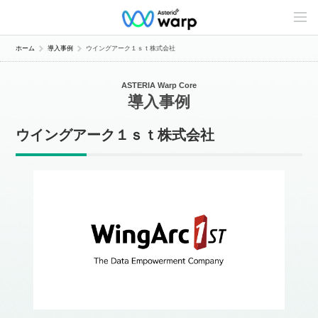
C
o
n
t
ホーム
導入事例
ウイングアーク１ｓｔ株式会社
e
n
t
ASTERIA Warp Core
s
導入事例
L
i
n
ウイングアーク１ｓｔ株式会社
e
u
p