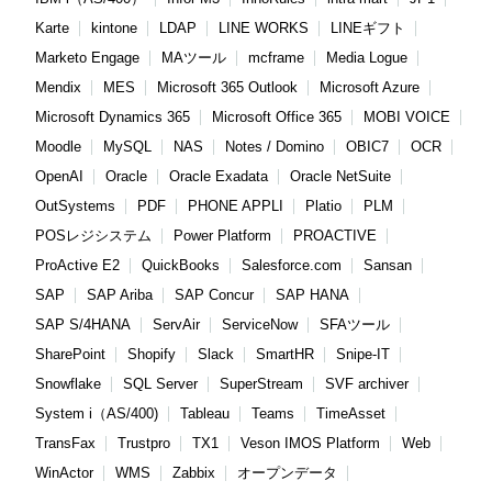
Karte
kintone
LDAP
LINE WORKS
LINEギフト
Marketo Engage
MAツール
mcframe
Media Logue
Mendix
MES
Microsoft 365 Outlook
Microsoft Azure
Microsoft Dynamics 365
Microsoft Office 365
MOBI VOICE
Moodle
MySQL
NAS
Notes / Domino
OBIC7
OCR
OpenAI
Oracle
Oracle Exadata
Oracle NetSuite
OutSystems
PDF
PHONE APPLI
Platio
PLM
POSレジシステム
Power Platform
PROACTIVE
ProActive E2
QuickBooks
Salesforce.com
Sansan
SAP
SAP Ariba
SAP Concur
SAP HANA
SAP S/4HANA
ServAir
ServiceNow
SFAツール
SharePoint
Shopify
Slack
SmartHR
Snipe-IT
Snowflake
SQL Server
SuperStream
SVF archiver
System i（AS/400)
Tableau
Teams
TimeAsset
TransFax
Trustpro
TX1
Veson IMOS Platform
Web
WinActor
WMS
Zabbix
オープンデータ