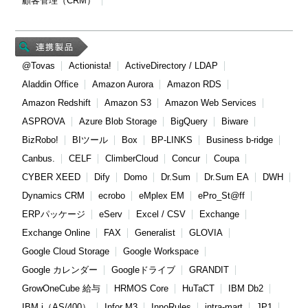
顧客管理（CRM）
@Tovas
Actionista!
ActiveDirectory / LDAP
Aladdin Office
Amazon Aurora
Amazon RDS
Amazon Redshift
Amazon S3
Amazon Web Services
ASPROVA
Azure Blob Storage
BigQuery
Biware
BizRobo!
BIツール
Box
BP-LINKS
Business b-ridge
Canbus.
CELF
ClimberCloud
Concur
Coupa
CYBER XEED
Dify
Domo
Dr.Sum
Dr.Sum EA
DWH
Dynamics CRM
ecrobo
eMplex EM
ePro_St@ff
ERPパッケージ
eServ
Excel / CSV
Exchange
Exchange Online
FAX
Generalist
GLOVIA
Google Cloud Storage
Google Workspace
Google カレンダー
Googleドライブ
GRANDIT
GrowOneCube 給与
HRMOS Core
HuTaCT
IBM Db2
IBM i（AS/400）
Infor M3
InnoRules
intra-mart
JP1