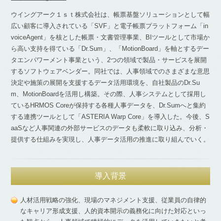
ウイングアーク１ｓｔ株式会社は、帳票基盤ソリューションとして幅
広い顧客に導入されている「SVF」と電子帳票プラットフォーム「in
voiceAgent」を核とした帳票・文書管理事業、BIツールとして市場か
ら高い支持を得ている「Dr.Sum」、「MotionBoard」を軸とするデー
タエンパワーメント事業という、2つの領域で製品・サービスを展開
するソフトウェアベンダー。同社では、人事領域でのさまざまな意思
決定や施策の展開を支援するデータ活用環境を、自社製品のDr.Su
m、MotionBoardを活用し構築。その際、人事システムとして採用し
ているHRMOS Coreが保持する各種人事データを、Dr.Sumへと集約
する連携ツールとして「ASTERIA Warp Core」を導入した。今後、S
aaSなど人事関連の外部サービスのデータも柔軟に取り込み、分析・
提供する仕組みを実現し、人事データ活用の推進に取り組んでいく。
導入背景
人材活用戦略の強化、現場のマネジメント支援、従業員の自律的
なキャリア形成支援、人的資本開示の義務化に向けた対応といっ