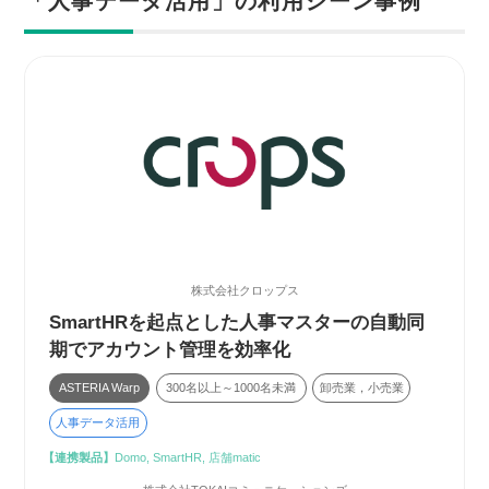
「人事データ活用」の利用シーン事例
株式会社クロップス
SmartHRを起点とした人事マスターの自動同
期でアカウント管理を効率化
ASTERIA Warp
300名以上～1000名未満
卸売業，小売業
人事データ活用
【連携製品】
Domo, SmartHR, 店舗matic