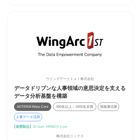
ウイングアーク１ｓｔ株式会社
データドリブンな人事領域の意思決定を支える
データ分析基盤を構築
ASTERIA Warp Core
300名以上～1000名未満
情報通信業
人事データ活用
【連携製品】
Dr.Sum, HRMOS Core
株式会社ニックス