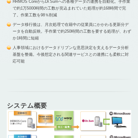
HRMOS CoreからDr.Sumへの各種データの連携を自動化。手作業
で約1万5000時間の工数が見込まれていた処理が約168時間で完
了。作業工数を98％削減
データ移行後は、月次処理で在籍中の従業員にかかわる更新分デ
ータを自動反映。手作業で約250時間の工数を要する処理が、わず
か1時間に短縮
人事領域におけるデータドリブンな意思決定を支えるデータ分析
基盤を整備。今後想定される関連サービスとの連携にも柔軟に対
応可能
システム概要