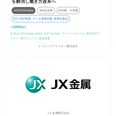
を解消し働き方改革へ
ASTERIA Warp
300名未満
卸売業，小売業
EDI, ERP連携, データ連携基盤, 業務自動化
【連携製品】
Dr.Sum, Exchange Online, SVF archiver, スーパーカクテル, 勘定奉行ク
ラウド, 奉行シリーズ, 楽楽精算
トーテックアメニティ株式会社
ＪＸ金属株式会社