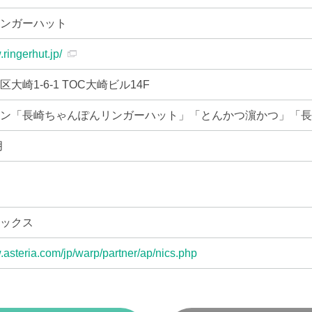
リンガーハット
.ringerhut.jp/
大崎1-6-1 TOC大崎ビル14F
ーン「長崎ちゃんぽんリンガーハット」「とんかつ濵かつ」「
月
ニックス
.asteria.com/jp/warp/partner/ap/nics.php