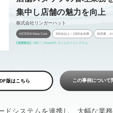
集中し店舗の魅力を向上
株式会社リンガーハット
ASTERIA Warp Core
300名以上～1000名未満
卸売業，小
【連携製品】
OBIC7
,
SmartHR
,
タイムカードシステム
この事例について
PDF版はこちら
タイムカードシステムを連携し、大幅な