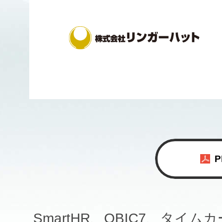
SmartHR、OBIC7、