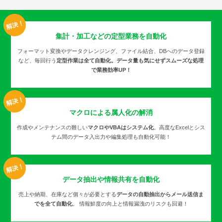
集計・加工などの
定型業務を自動化
フォーマット変換やデータクレンジング、ファイル結合、DBへのデータ登録
など、毎回行う
定型作業は全て自動化。データ量も気にせずスムーズな処理
で業務効率UP！
マクロによる
属人化の解消
作成やメンテナンスの難しい
マクロやVBAはシステム化
。高度なExcelとシス
テム間のデータ入出力や編集処理も自動化可能！
データ抽出や
情報共有を自動化
売上や納期、在庫など個々が必要とする
データの自動抽出からメール送信ま
でを全て自動化
。 情報鮮度の向上と情報漏洩のリスクも回避！