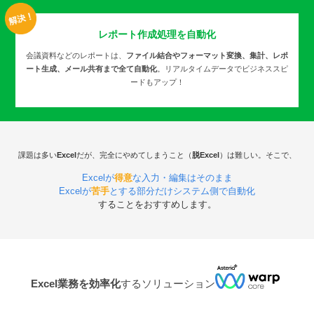
レポート作成処理を
自動化
会議資料などのレポートは、
ファイル結合やフォーマット変換、集計、レポ
ート生成、メール共有まで全て自動化
。リアルタイムデータでビジネススピ
ードもアップ！
課題は多い
Excel
だが、完全にやめてしまうこと（
脱Excel
）は難しい。そこで、
Excelが
得意
な入力・編集はそのまま
Excelが
苦手
とする部分だけシステム側で自動化
することをおすすめします。
Excel業務を効率化
するソリューション