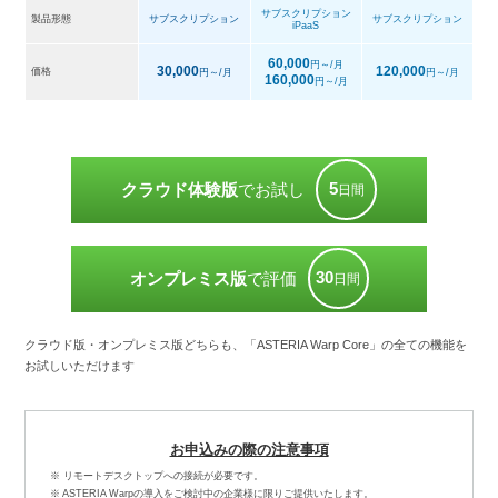
サブスクリプション
製品形態
サブスクリプション
サブスクリプション
iPaaS
60,000
円～/月
30,000
120,000
価格
円～/月
円～/月
160,000
円～/月
5
クラウド体験版
でお試し
日間
30
オンプレミス版
で評価
日間
クラウド版・オンプレミス版どちらも、「ASTERIA Warp Core」の全ての機能を
お試しいただけます
お申込みの際の注意事項
※ リモートデスクトップへの接続が必要です。
※ ASTERIA Warpの導入をご検討中の企業様に限りご提供いたします。