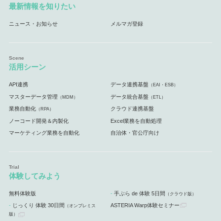
最新情報を知りたい
ニュース・お知らせ
メルマガ登録
活用シーン
API連携
データ連携基盤
（EAI・ESB）
マスターデータ管理
データ統合基盤
（MDM）
（ETL）
業務自動化
クラウド連携基盤
（RPA）
ノーコード開発＆内製化
Excel業務を自動処理
マーケティング業務を自動化
自治体・官公庁向け
体験してみよう
無料体験版
手ぶら de 体験 5日間
（クラウド版）
じっくり 体験 30日間
ASTERIA Warp体験セミナー
（オンプレミス
版）