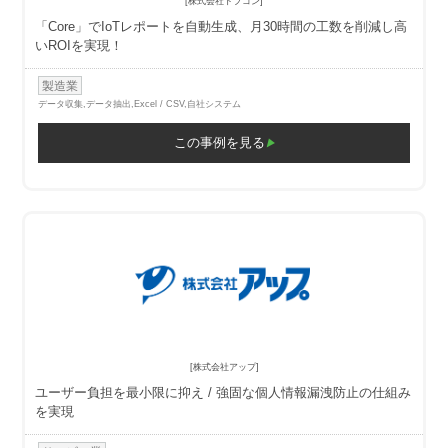
[株式会社トプコン]
「Core」でIoTレポートを自動生成、月30時間の工数を削減し高
いROIを実現！
製造業
データ収集,データ抽出,
Excel / CSV,自社システム
この事例を見る
[株式会社アップ]
ユーザー負担を最小限に抑え
強固な個人情報漏洩防止の仕組み
を実現