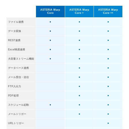
ASTERIA Warp
ASTERIA Warp
ASTERIA Warp
Core
Core +
Core ++
ファイル連携
●
●
●
データ変換
●
●
●
REST連携
●
●
●
Excel簡易連携
●
●
●
大容量ストリーム機能
●
●
●
データベース連携
●
●
メール受信・送信
●
●
FTP入出力
●
●
PDF処理
●
●
スケジュール起動
●
●
●
メールトリガー
●
●
URLトリガー
●