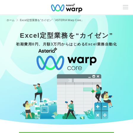
C
o
n
t
ホーム
Excel定型業務を“カイゼン”「ASTERIA Warp Core」
e
n
t
Excel定型業務を“カイゼン”
s
L
初期費用0円、月額3万円からはじめるExcel業務自動化
i
n
e
u
p