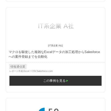
[IT系企業 A社]
マクロを駆使した複雑なExcelデータの加工処理からSalesforce
への案件登録までを自動化
情報通信業
レポート作成,
Excel / CSV,Salesforce.com
この事例を見る