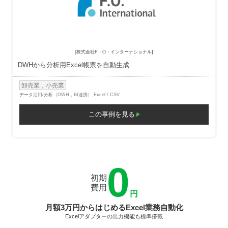
[株式会社F・O・インターナショナル]
DWHから分析用Excel帳票を自動生成
卸売業，小売業
データ活用/分析（DWH，BI連携）,
Excel / CSV
この事例を見る
0
初期
費用
円
月額3万円からはじめるExcel業務自動化
Excelアダプターの出力機能も標準搭載