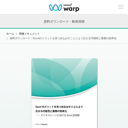
C
o
n
t
資料ダウンロード・動画視聴
e
n
t
ホーム
関連ドキュメント
s
資料ダウンロード：Excelのメリットを見つめなおすことにより広がる可能性と業務の効率化
L
i
n
e
u
p