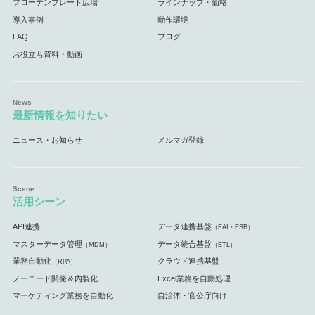
フローテンプレート広場
ラインナップ・価格
導入事例
動作環境
FAQ
ブログ
お役立ち資料・動画
最新情報を知りたい
ニュース・お知らせ
メルマガ登録
活用シーン
API連携
データ連携基盤
（EAI・ESB）
マスターデータ管理
データ統合基盤
（MDM）
（ETL）
業務自動化
クラウド連携基盤
（RPA）
ノーコード開発＆内製化
Excel業務を自動処理
マーケティング業務を自動化
自治体・官公庁向け