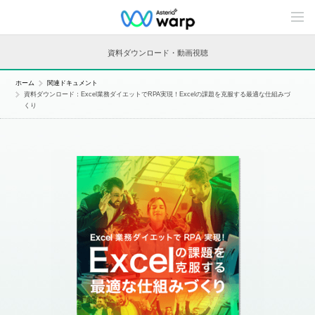
C
o
n
t
資料ダウンロード・動画視聴
e
n
t
ホーム
関連ドキュメント
s
資料ダウンロード：Excel業務ダイエットでRPA実現！Excelの課題を克服する最適な仕組みづ
L
くり
i
n
e
u
p