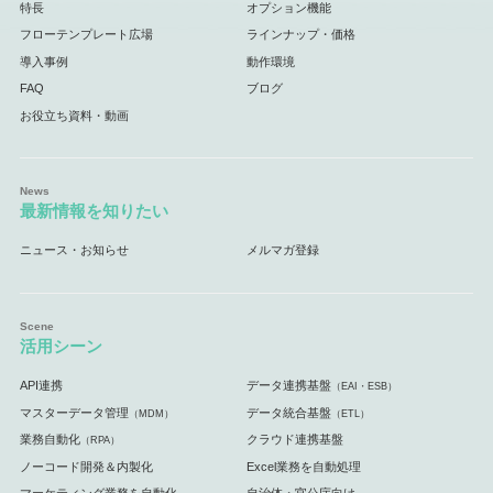
特長
オプション機能
フローテンプレート広場
ラインナップ・価格
導入事例
動作環境
FAQ
ブログ
お役立ち資料・動画
最新情報を知りたい
ニュース・お知らせ
メルマガ登録
活用シーン
API連携
データ連携基盤
（EAI・ESB）
マスターデータ管理
データ統合基盤
（MDM）
（ETL）
業務自動化
クラウド連携基盤
（RPA）
ノーコード開発＆内製化
Excel業務を自動処理