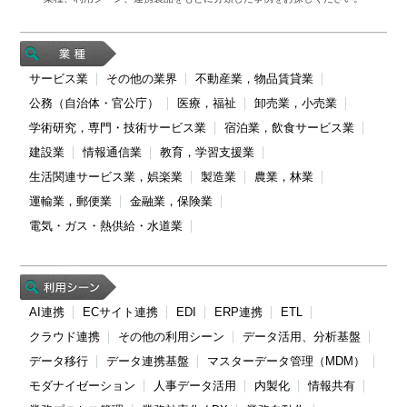
サービス業
その他の業界
不動産業，物品賃貸業
公務（自治体・官公庁）
医療，福祉
卸売業，小売業
学術研究，専門・技術サービス業
宿泊業，飲食サービス業
建設業
情報通信業
教育，学習支援業
生活関連サービス業，娯楽業
製造業
農業，林業
運輸業，郵便業
金融業，保険業
電気・ガス・熱供給・水道業
AI連携
ECサイト連携
EDI
ERP連携
ETL
クラウド連携
その他の利用シーン
データ活用、分析基盤
データ移行
データ連携基盤
マスターデータ管理（MDM）
モダナイゼーション
人事データ活用
内製化
情報共有