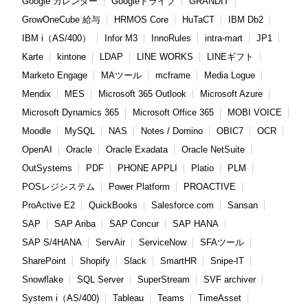
Google カレンダー
Googleドライブ
GRANDIT
GrowOneCube 給与
HRMOS Core
HuTaCT
IBM Db2
IBM i（AS/400）
Infor M3
InnoRules
intra-mart
JP1
Karte
kintone
LDAP
LINE WORKS
LINEギフト
Marketo Engage
MAツール
mcframe
Media Logue
Mendix
MES
Microsoft 365 Outlook
Microsoft Azure
Microsoft Dynamics 365
Microsoft Office 365
MOBI VOICE
Moodle
MySQL
NAS
Notes / Domino
OBIC7
OCR
OpenAI
Oracle
Oracle Exadata
Oracle NetSuite
OutSystems
PDF
PHONE APPLI
Platio
PLM
POSレジシステム
Power Platform
PROACTIVE
ProActive E2
QuickBooks
Salesforce.com
Sansan
SAP
SAP Ariba
SAP Concur
SAP HANA
SAP S/4HANA
ServAir
ServiceNow
SFAツール
SharePoint
Shopify
Slack
SmartHR
Snipe-IT
Snowflake
SQL Server
SuperStream
SVF archiver
System i（AS/400)
Tableau
Teams
TimeAsset