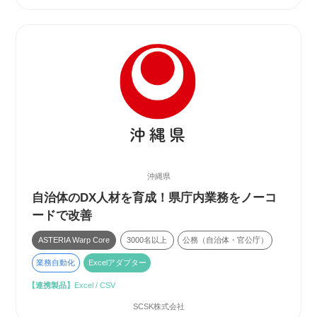
沖縄県
自治体のDX人材を育成！県庁内業務をノーコ
ードで改善
ASTERIA Warp Core
3000名以上
公務（自治体・官公庁）
業務自動化
Excelアダプター
【連携製品】
Excel / CSV
SCSK株式会社