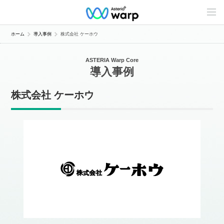
C
o
n
t
ホーム
導入事例
株式会社 ケーホウ
e
n
t
ASTERIA Warp Core
s
導入事例
L
i
n
株式会社 ケーホウ
e
u
p