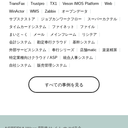
TransFax
Trustpro
TX1
Veson IMOS Platform
Web
WinActor
WMS
Zabbix
オープンデータ
サブスクストア
ジョブカンワークフロー
スーパーカクテル
タイムカードシステム
ファイネット
ファイル
まいと～く
メール
メインフレーム
リシテア
会計システム
勘定奉行クラウド
基幹システム
外部サービスシステム
奉行シリーズ
店舗matic
楽楽精算
特定業種向けクラウド / ASP
統合人事システム
自社システム
販売管理システム
すべての事例を見る