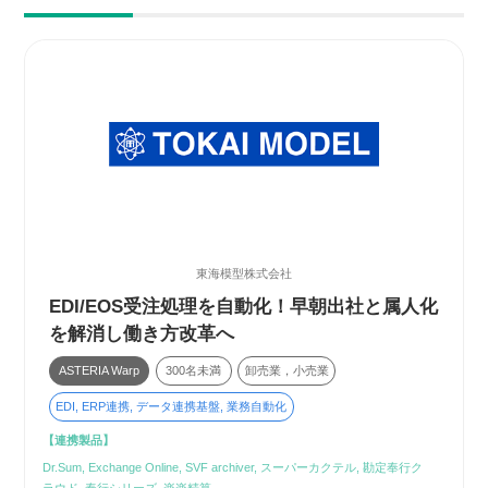
東海模型株式会社
EDI/EOS受注処理を自動化！早朝出社と属人化
を解消し働き方改革へ
ASTERIA Warp
300名未満
卸売業，小売業
EDI, ERP連携, データ連携基盤, 業務自動化
【連携製品】
Dr.Sum, Exchange Online, SVF archiver, スーパーカクテル, 勘定奉行ク