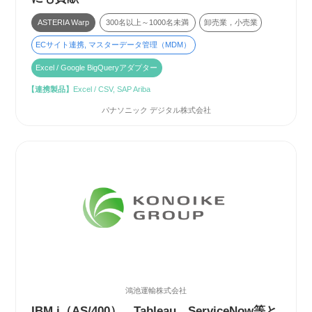
ASTERIA Warp
300名以上～1000名未満
卸売業，小売業
ECサイト連携, マスターデータ管理（MDM）
Excel / Google BigQueryアダプター
【連携製品】
Excel / CSV, SAP Ariba
パナソニック デジタル株式会社
鴻池運輸株式会社
IBM i（AS/400）、Tableau、ServiceNow等と