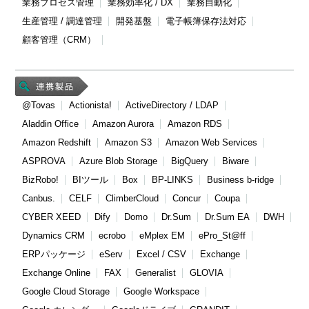
業務プロセス管理
業務効率化 / DX
業務自動化
生産管理 / 調達管理
開発基盤
電子帳簿保存法対応
顧客管理（CRM）
@Tovas
Actionista!
ActiveDirectory / LDAP
Aladdin Office
Amazon Aurora
Amazon RDS
Amazon Redshift
Amazon S3
Amazon Web Services
ASPROVA
Azure Blob Storage
BigQuery
Biware
BizRobo!
BIツール
Box
BP-LINKS
Business b-ridge
Canbus.
CELF
ClimberCloud
Concur
Coupa
CYBER XEED
Dify
Domo
Dr.Sum
Dr.Sum EA
DWH
Dynamics CRM
ecrobo
eMplex EM
ePro_St@ff
ERPパッケージ
eServ
Excel / CSV
Exchange
Exchange Online
FAX
Generalist
GLOVIA
Google Cloud Storage
Google Workspace