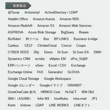
@Tovas
Actionista!
ActiveDirectory / LDAP
Aladdin Office
Amazon Aurora
Amazon RDS
Amazon Redshift
Amazon S3
Amazon Web Services
ASPROVA
Azure Blob Storage
BigQuery
Biware
BizRobo!
BIツール
Box
BP-LINKS
Business b-ridge
Canbus.
CELF
ClimberCloud
Concur
Coupa
CYBER XEED
Dify
Domo
Dr.Sum
Dr.Sum EA
DWH
Dynamics CRM
ecrobo
eMplex EM
ePro_St@ff
ERPパッケージ
eServ
Excel / CSV
Exchange
Exchange Online
FAX
Generalist
GLOVIA
Google Cloud Storage
Google Workspace
Google カレンダー
Googleドライブ
GRANDIT
GrowOneCube 給与
HRMOS Core
HuTaCT
IBM Db2
IBM i（AS/400）
Infor M3
InnoRules
intra-mart
JP1
Karte
kintone
LDAP
LINE WORKS
LINEギフト