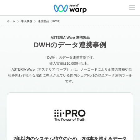
C
o
n
t
ホーム
導入事例
連携製品［DWH］
e
n
t
ASTERIA Warp 連携製品
s
DWHのデータ連携事例
L
i
n
「DWH」のデータ連携事例です。
e
u
導入実績は10,000社以上。
p
「ASTERIA Warp（アステリア ワープ）」は、ノーコードにより企業の業種や規
模を問わず様々な場面に導入されている国内シェアNo.1の簡単データ連携ツール
です。
2年以内のシステム独立のため、200本を超えるデータ