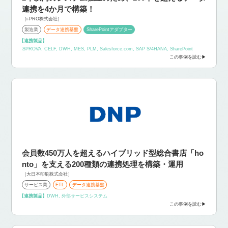
連携を4か月で構築！
［i-PRO株式会社］
製造業
データ連携基盤
SharePointアダプター
【連携製品】
ASPROVA, CELF, DWH, MES, PLM, Salesforce.com, SAP S/4HANA, SharePoint
この事例を読む
会員数450万人を超えるハイブリッド型総合書店「ho
nto」を支える200種類の連携処理を構築・運用
［大日本印刷株式会社］
サービス業
ETL
データ連携基盤
【連携製品】
DWH, 外部サービスシステム
この事例を読む