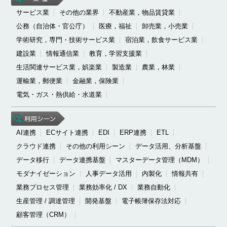
サービス業
その他の業界
不動産業，物品賃貸業
公務（自治体・官公庁）
医療，福祉
卸売業，小売業
学術研究，専門・技術サービス業
宿泊業，飲食サービス業
建設業
情報通信業
教育，学習支援業
生活関連サービス業，娯楽業
製造業
農業，林業
運輸業，郵便業
金融業，保険業
電気・ガス・熱供給・水道業
AI連携
ECサイト連携
EDI
ERP連携
ETL
クラウド連携
その他の利用シーン
データ活用、分析基盤
データ移行
データ連携基盤
マスターデータ管理（MDM）
モダナイゼーション
人事データ活用
内製化
情報共有
業務プロセス管理
業務効率化 / DX
業務自動化
生産管理 / 調達管理
開発基盤
電子帳簿保存法対応
顧客管理（CRM）