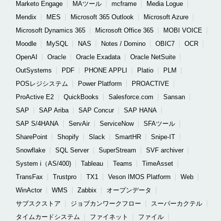
Marketo Engage
MAツール
mcframe
Media Logue
Mendix
MES
Microsoft 365 Outlook
Microsoft Azure
Microsoft Dynamics 365
Microsoft Office 365
MOBI VOICE
Moodle
MySQL
NAS
Notes / Domino
OBIC7
OCR
OpenAI
Oracle
Oracle Exadata
Oracle NetSuite
OutSystems
PDF
PHONE APPLI
Platio
PLM
POSレジシステム
Power Platform
PROACTIVE
ProActive E2
QuickBooks
Salesforce.com
Sansan
SAP
SAP Ariba
SAP Concur
SAP HANA
SAP S/4HANA
ServAir
ServiceNow
SFAツール
SharePoint
Shopify
Slack
SmartHR
Snipe-IT
Snowflake
SQL Server
SuperStream
SVF archiver
System i（AS/400)
Tableau
Teams
TimeAsset
TransFax
Trustpro
TX1
Veson IMOS Platform
Web
WinActor
WMS
Zabbix
オープンデータ
サブスクストア
ジョブカンワークフロー
スーパーカクテル
タイムカードシステム
ファイネット
ファイル