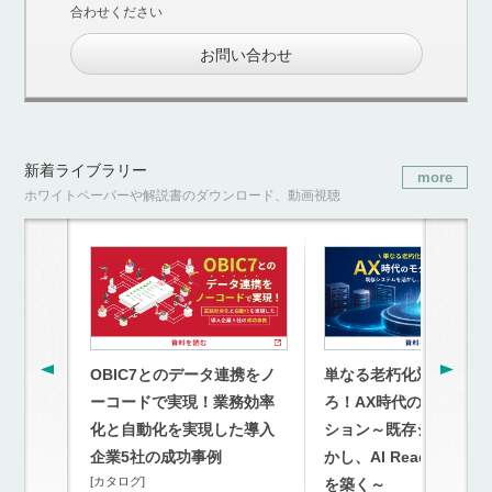
合わせください
お問い合わせ
新着ライブラリー
more
ホワイトペーパーや解説書のダウンロード、動画視聴
OBIC7とのデータ連携をノ
単なる老朽化対策を超
ーコードで実現！業務効率
ろ！AX時代のモダナイ
化と自動化を実現した導入
ション～既存システム
企業5社の成功事例
かし、AI Readyな連携
[カタログ]
を築く～