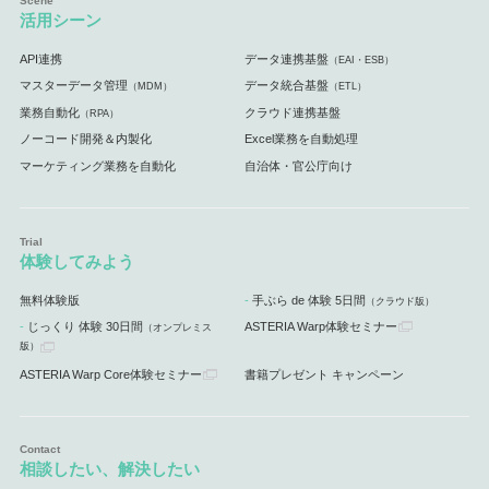
活用シーン
API連携
データ連携基盤
（EAI・ESB）
マスターデータ管理
データ統合基盤
（MDM）
（ETL）
業務自動化
クラウド連携基盤
（RPA）
ノーコード開発＆内製化
Excel業務を自動処理
マーケティング業務を自動化
自治体・官公庁向け
体験してみよう
無料体験版
手ぶら de 体験 5日間
（クラウド版）
じっくり 体験 30日間
ASTERIA Warp体験セミナー
（オンプレミス
版）
ASTERIA Warp Core体験セミナー
書籍プレゼント キャンペーン
相談したい、解決したい