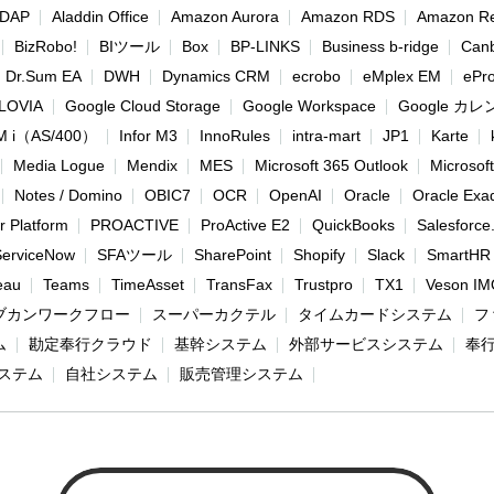
 LDAP
Aladdin Office
Amazon Aurora
Amazon RDS
Amazon Re
BizRobo!
BIツール
Box
BP-LINKS
Business b-ridge
Can
Dr.Sum EA
DWH
Dynamics CRM
ecrobo
eMplex EM
ePr
LOVIA
Google Cloud Storage
Google Workspace
Google カ
M i（AS/400）
Infor M3
InnoRules
intra-mart
JP1
Karte
Media Logue
Mendix
MES
Microsoft 365 Outlook
Microsof
Notes / Domino
OBIC7
OCR
OpenAI
Oracle
Oracle Exa
 Platform
PROACTIVE
ProActive E2
QuickBooks
Salesforce
ServiceNow
SFAツール
SharePoint
Shopify
Slack
SmartHR
eau
Teams
TimeAsset
TransFax
Trustpro
TX1
Veson IM
ブカンワークフロー
スーパーカクテル
タイムカードシステム
フ
ム
勘定奉行クラウド
基幹システム
外部サービスシステム
奉
ステム
自社システム
販売管理システム