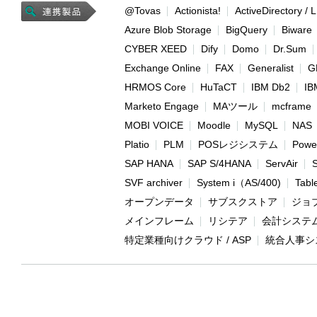
@Tovas
Actionista!
ActiveDirectory /
Azure Blob Storage
BigQuery
Biware
CYBER XEED
Dify
Domo
Dr.Sum
Exchange Online
FAX
Generalist
G
HRMOS Core
HuTaCT
IBM Db2
IB
Marketo Engage
MAツール
mcframe
MOBI VOICE
Moodle
MySQL
NAS
Platio
PLM
POSレジシステム
Power
SAP HANA
SAP S/4HANA
ServAir
SVF archiver
System i（AS/400)
Tabl
オープンデータ
サブスクストア
ジョ
メインフレーム
リシテア
会計システ
特定業種向けクラウド / ASP
統合人事シ