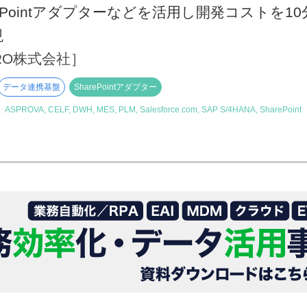
rePointアダプターなどを活用し開発コストを
現
PRO株式会社］
データ連携基盤
SharePointアダプター
】
ASPROVA, CELF, DWH, MES, PLM, Salesforce.com, SAP S/4HANA, SharePoint