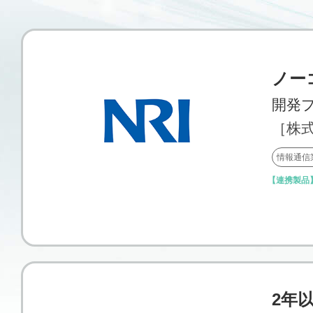
ノー
開発
［株
情報通信
【連携製品
2年