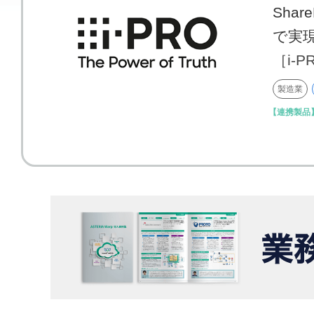
Sha
で実
［i-
製造業
【連携製品