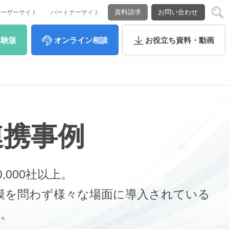
資料請求
お問い合わせ
ユーザーサイト
パートナーサイト
体験版
オンライン
相談
お役立ち
資料・動画
タ連携事例
,000社以上。
や規模を問わず様々な場面に導入されている
す。