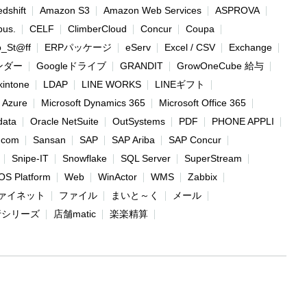
dshift
Amazon S3
Amazon Web Services
ASPROVA
bus.
CELF
ClimberCloud
Concur
Coupa
o_St@ff
ERPパッケージ
eServ
Excel / CSV
Exchange
レンダー
Googleドライブ
GRANDIT
GrowOneCube 給与
kintone
LDAP
LINE WORKS
LINEギフト
t Azure
Microsoft Dynamics 365
Microsoft Office 365
data
Oracle NetSuite
OutSystems
PDF
PHONE APPLI
.com
Sansan
SAP
SAP Ariba
SAP Concur
Snipe-IT
Snowflake
SQL Server
SuperStream
OS Platform
Web
WinActor
WMS
Zabbix
ァイネット
ファイル
まいと～く
メール
行シリーズ
店舗matic
楽楽精算