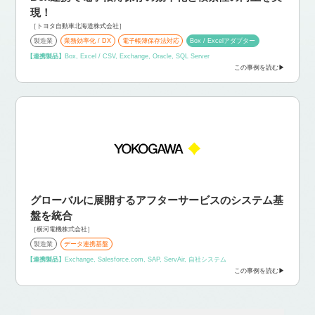
現！
［トヨタ自動車北海道株式会社］
製造業
業務効率化 / DX
電子帳簿保存法対応
Box / Excelアダプター
【連携製品】
Box, Excel / CSV, Exchange, Oracle, SQL Server
この事例を読む
グローバルに展開するアフターサービスのシステム基
盤を統合
［横河電機株式会社］
製造業
データ連携基盤
【連携製品】
Exchange, Salesforce.com, SAP, ServAir, 自社システム
この事例を読む