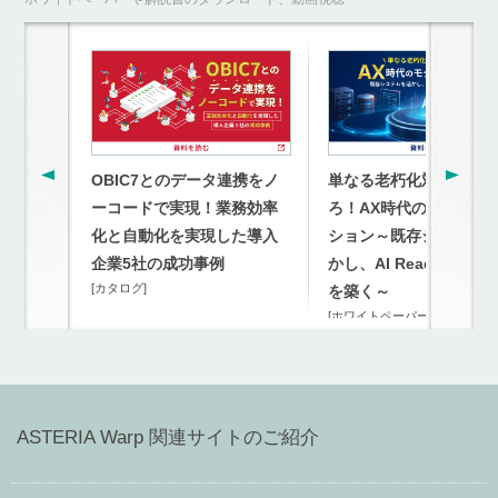
OBIC7とのデータ連携をノ
単なる老朽化対策を超
ーコードで実現！業務効率
ろ！AX時代のモダナイ
化と自動化を実現した導入
ション～既存システム
企業5社の成功事例
かし、AI Readyな連携
[カタログ]
を築く～
[ホワイトペーパー]
ASTERIA Warp 関連サイトのご紹介