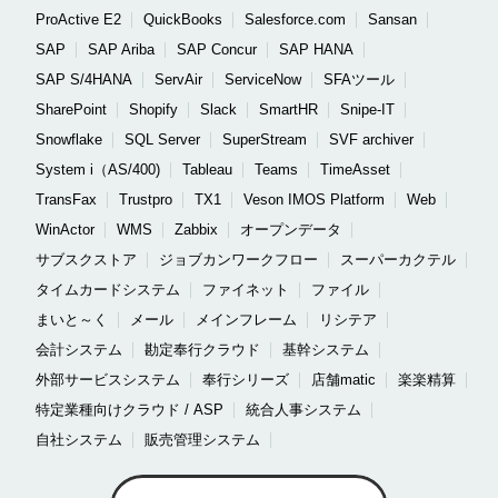
ProActive E2
QuickBooks
Salesforce.com
Sansan
SAP
SAP Ariba
SAP Concur
SAP HANA
SAP S/4HANA
ServAir
ServiceNow
SFAツール
SharePoint
Shopify
Slack
SmartHR
Snipe-IT
Snowflake
SQL Server
SuperStream
SVF archiver
System i（AS/400)
Tableau
Teams
TimeAsset
TransFax
Trustpro
TX1
Veson IMOS Platform
Web
WinActor
WMS
Zabbix
オープンデータ
サブスクストア
ジョブカンワークフロー
スーパーカクテル
タイムカードシステム
ファイネット
ファイル
まいと～く
メール
メインフレーム
リシテア
会計システム
勘定奉行クラウド
基幹システム
外部サービスシステム
奉行シリーズ
店舗matic
楽楽精算
特定業種向けクラウド / ASP
統合人事システム
自社システム
販売管理システム