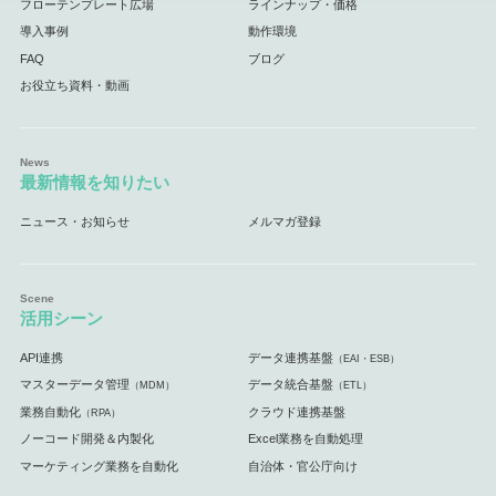
フローテンプレート広場
ラインナップ・価格
導入事例
動作環境
FAQ
ブログ
お役立ち資料・動画
最新情報を知りたい
ニュース・お知らせ
メルマガ登録
活用シーン
API連携
データ連携基盤
（EAI・ESB）
マスターデータ管理
データ統合基盤
（MDM）
（ETL）
業務自動化
クラウド連携基盤
（RPA）
ノーコード開発＆内製化
Excel業務を自動処理
マーケティング業務を自動化
自治体・官公庁向け