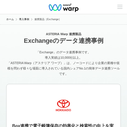
C
o
n
t
ホーム
導入事例
連携製品［Exchange］
e
n
t
ASTERIA Warp 連携製品
s
Exchangeのデータ連携事例
L
i
n
「Exchange」のデータ連携事例です。
e
u
導入実績は10,000社以上。
p
「ASTERIA Warp（アステリア ワープ）」は、ノーコードにより企業の業種や規
模を問わず様々な場面に導入されている国内シェアNo.1の簡単データ連携ツール
です。
Box連携で電子帳簿保存の効率化と検索性の向上を実