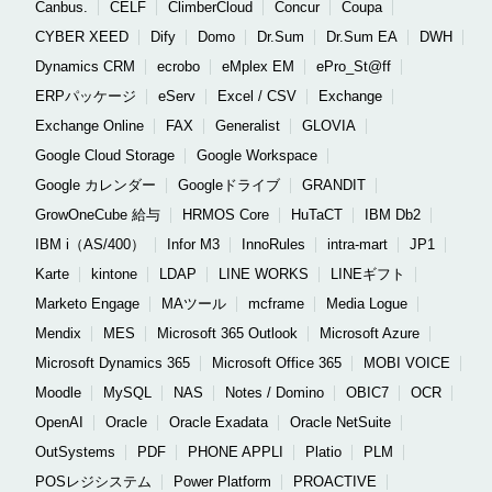
Canbus.
CELF
ClimberCloud
Concur
Coupa
CYBER XEED
Dify
Domo
Dr.Sum
Dr.Sum EA
DWH
Dynamics CRM
ecrobo
eMplex EM
ePro_St@ff
ERPパッケージ
eServ
Excel / CSV
Exchange
Exchange Online
FAX
Generalist
GLOVIA
Google Cloud Storage
Google Workspace
Google カレンダー
Googleドライブ
GRANDIT
GrowOneCube 給与
HRMOS Core
HuTaCT
IBM Db2
IBM i（AS/400）
Infor M3
InnoRules
intra-mart
JP1
Karte
kintone
LDAP
LINE WORKS
LINEギフト
Marketo Engage
MAツール
mcframe
Media Logue
Mendix
MES
Microsoft 365 Outlook
Microsoft Azure
Microsoft Dynamics 365
Microsoft Office 365
MOBI VOICE
Moodle
MySQL
NAS
Notes / Domino
OBIC7
OCR
OpenAI
Oracle
Oracle Exadata
Oracle NetSuite
OutSystems
PDF
PHONE APPLI
Platio
PLM
POSレジシステム
Power Platform
PROACTIVE