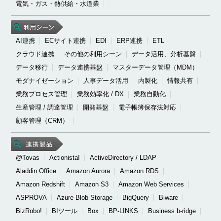
電気・ガス・熱供給・水道業
AI連携
ECサイト連携
EDI
ERP連携
ETL
クラウド連携
その他の利用シーン
データ活用、分析基盤
データ移行
データ連携基盤
マスターデータ管理（MDM）
モダナイゼーション
人事データ活用
内製化
情報共有
業務プロセス管理
業務効率化 / DX
業務自動化
生産管理 / 調達管理
開発基盤
電子帳簿保存法対応
顧客管理（CRM）
@Tovas
Actionista!
ActiveDirectory / LDAP
Aladdin Office
Amazon Aurora
Amazon RDS
Amazon Redshift
Amazon S3
Amazon Web Services
ASPROVA
Azure Blob Storage
BigQuery
Biware
BizRobo!
BIツール
Box
BP-LINKS
Business b-ridge