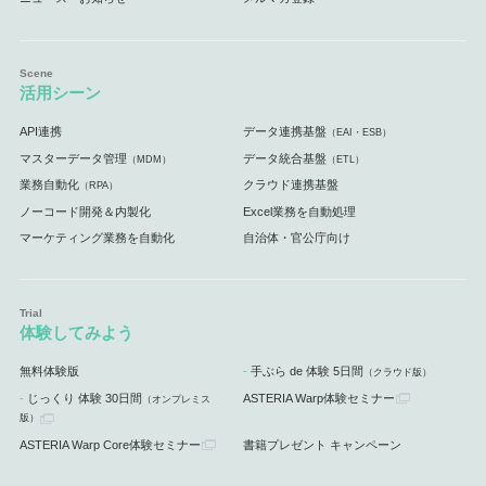
活用シーン
API連携
データ連携基盤
（EAI・ESB）
マスターデータ管理
データ統合基盤
（MDM）
（ETL）
業務自動化
クラウド連携基盤
（RPA）
ノーコード開発＆内製化
Excel業務を自動処理
マーケティング業務を自動化
自治体・官公庁向け
体験してみよう
無料体験版
手ぶら de 体験 5日間
（クラウド版）
じっくり 体験 30日間
ASTERIA Warp体験セミナー
（オンプレミス
版）
ASTERIA Warp Core体験セミナー
書籍プレゼント キャンペーン