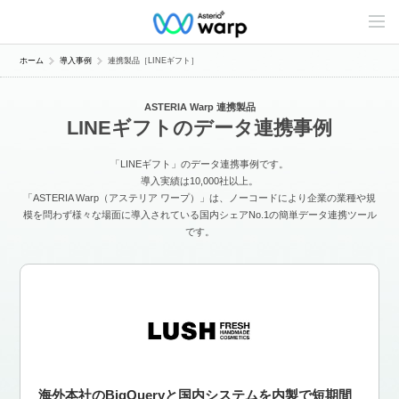
C
o
n
t
ホーム
導入事例
連携製品［LINEギフト］
e
n
t
ASTERIA Warp 連携製品
s
LINEギフトのデータ連携事例
L
i
n
「LINEギフト」のデータ連携事例です。
e
u
導入実績は10,000社以上。
p
「ASTERIA Warp（アステリア ワープ）」は、ノーコードにより企業の業種や規
模を問わず様々な場面に導入されている国内シェアNo.1の簡単データ連携ツール
です。
海外本社のBigQueryと国内システムを内製で短期間