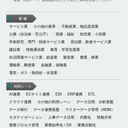
サービス業
その他の業界
不動産業，物品賃貸業
公務（自治体・官公庁）
医療，福祉
卸売業，小売業
学術研究，専門・技術サービス業
宿泊業，飲食サービス業
建設業
情報通信業
教育，学習支援業
生活関連サービス業，娯楽業
製造業
農業，林業
運輸業，郵便業
金融業，保険業
電気・ガス・熱供給・水道業
AI連携
ECサイト連携
EDI
ERP連携
ETL
クラウド連携
その他の利用シーン
データ活用、分析基盤
データ移行
データ連携基盤
マスターデータ管理（MDM）
モダナイゼーション
人事データ活用
内製化
情報共有
業務プロセス管理
業務効率化 / DX
業務自動化