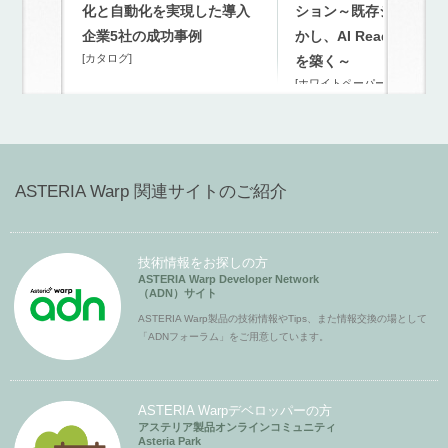
化と自動化を実現した導入
ション～既存システム
企業5社の成功事例
かし、AI Readyな連携
[カタログ]
を築く～
[ホワイトペーパー]
ASTERIA Warp 関連サイトのご紹介
技術情報をお探しの方
ASTERIA Warp Developer Network
（ADN）サイト
ASTERIA Warp製品の技術情報やTips、また情報交換の場として
「ADNフォーラム」をご用意しています。
ASTERIA Warpデベロッパーの方
アステリア製品オンラインコミュニティ
Asteria Park