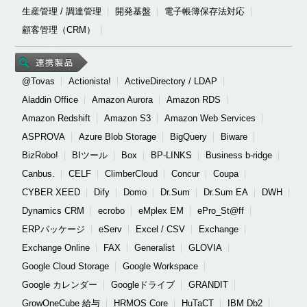
生産管理 / 調達管理
開発基盤
電子帳簿保存法対応
顧客管理（CRM）
@Tovas
Actionista!
ActiveDirectory / LDAP
Aladdin Office
Amazon Aurora
Amazon RDS
Amazon Redshift
Amazon S3
Amazon Web Services
ASPROVA
Azure Blob Storage
BigQuery
Biware
BizRobo!
BIツール
Box
BP-LINKS
Business b-ridge
Canbus.
CELF
ClimberCloud
Concur
Coupa
CYBER XEED
Dify
Domo
Dr.Sum
Dr.Sum EA
DWH
Dynamics CRM
ecrobo
eMplex EM
ePro_St@ff
ERPパッケージ
eServ
Excel / CSV
Exchange
Exchange Online
FAX
Generalist
GLOVIA
Google Cloud Storage
Google Workspace
Google カレンダー
Googleドライブ
GRANDIT
GrowOneCube 給与
HRMOS Core
HuTaCT
IBM Db2