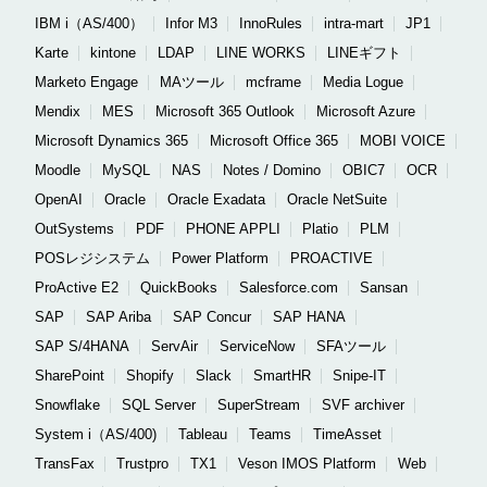
IBM i（AS/400）
Infor M3
InnoRules
intra-mart
JP1
Karte
kintone
LDAP
LINE WORKS
LINEギフト
Marketo Engage
MAツール
mcframe
Media Logue
Mendix
MES
Microsoft 365 Outlook
Microsoft Azure
Microsoft Dynamics 365
Microsoft Office 365
MOBI VOICE
Moodle
MySQL
NAS
Notes / Domino
OBIC7
OCR
OpenAI
Oracle
Oracle Exadata
Oracle NetSuite
OutSystems
PDF
PHONE APPLI
Platio
PLM
POSレジシステム
Power Platform
PROACTIVE
ProActive E2
QuickBooks
Salesforce.com
Sansan
SAP
SAP Ariba
SAP Concur
SAP HANA
SAP S/4HANA
ServAir
ServiceNow
SFAツール
SharePoint
Shopify
Slack
SmartHR
Snipe-IT
Snowflake
SQL Server
SuperStream
SVF archiver
System i（AS/400)
Tableau
Teams
TimeAsset
TransFax
Trustpro
TX1
Veson IMOS Platform
Web