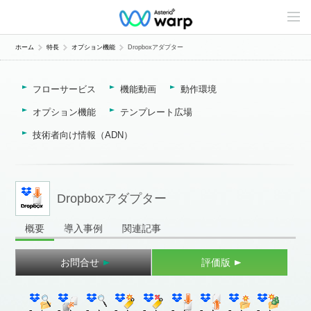
C
o
n
t
ホーム
特長
オプション機能
Dropboxアダプター
e
n
t
フローサービス
機能動画
動作環境
s
L
i
オプション機能
テンプレート広場
n
e
技術者向け情報（ADN）
u
p
Dropboxアダプター
概要
導入事例
関連記事
お問合せ
評価版