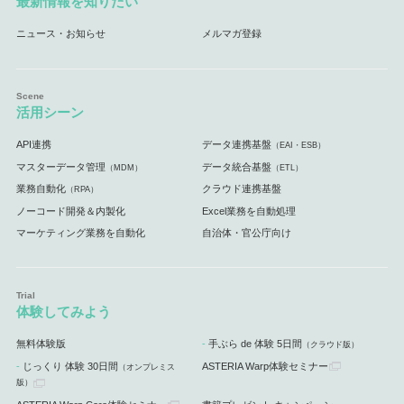
最新情報を知りたい
ニュース・お知らせ
メルマガ登録
活用シーン
API連携
データ連携基盤
（EAI・ESB）
マスターデータ管理
データ統合基盤
（MDM）
（ETL）
業務自動化
クラウド連携基盤
（RPA）
ノーコード開発＆内製化
Excel業務を自動処理
マーケティング業務を自動化
自治体・官公庁向け
体験してみよう
無料体験版
手ぶら de 体験 5日間
（クラウド版）
じっくり 体験 30日間
ASTERIA Warp体験セミナー
（オンプレミス
版）