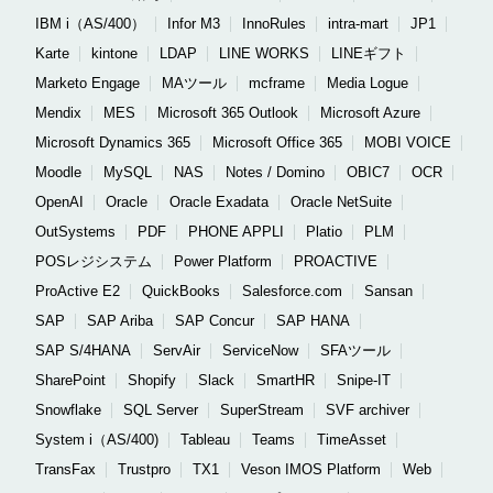
IBM i（AS/400）
Infor M3
InnoRules
intra-mart
JP1
Karte
kintone
LDAP
LINE WORKS
LINEギフト
Marketo Engage
MAツール
mcframe
Media Logue
Mendix
MES
Microsoft 365 Outlook
Microsoft Azure
Microsoft Dynamics 365
Microsoft Office 365
MOBI VOICE
Moodle
MySQL
NAS
Notes / Domino
OBIC7
OCR
OpenAI
Oracle
Oracle Exadata
Oracle NetSuite
OutSystems
PDF
PHONE APPLI
Platio
PLM
POSレジシステム
Power Platform
PROACTIVE
ProActive E2
QuickBooks
Salesforce.com
Sansan
SAP
SAP Ariba
SAP Concur
SAP HANA
SAP S/4HANA
ServAir
ServiceNow
SFAツール
SharePoint
Shopify
Slack
SmartHR
Snipe-IT
Snowflake
SQL Server
SuperStream
SVF archiver
System i（AS/400)
Tableau
Teams
TimeAsset
TransFax
Trustpro
TX1
Veson IMOS Platform
Web