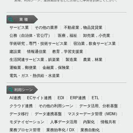
サービス業
その他の業界
不動産業，物品賃貸業
公務（自治体・官公庁）
医療，福祉
卸売業，小売業
学術研究，専門・技術サービス業
宿泊業，飲食サービス業
建設業
情報通信業
教育，学習支援業
生活関連サービス業，娯楽業
製造業
農業，林業
運輸業，郵便業
金融業，保険業
電気・ガス・熱供給・水道業
AI連携
ECサイト連携
EDI
ERP連携
ETL
クラウド連携
その他の利用シーン
データ活用、分析基盤
データ移行
データ連携基盤
マスターデータ管理（MDM）
モダナイゼーション
人事データ活用
内製化
情報共有
業務プロセス管理
業務効率化 / DX
業務自動化