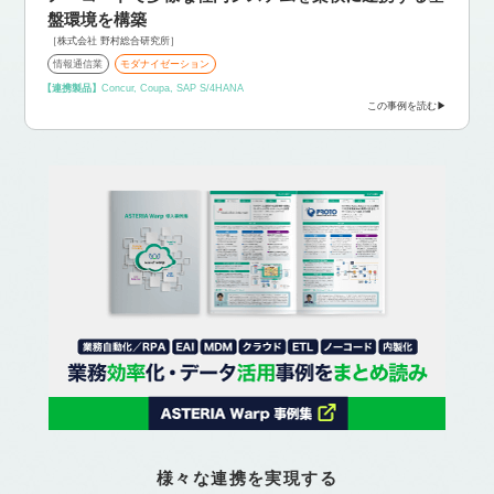
盤環境を構築
［株式会社 野村総合研究所］
情報通信業
モダナイゼーション
【連携製品】
Concur, Coupa, SAP S/4HANA
この事例を読む
様々な連携を実現する