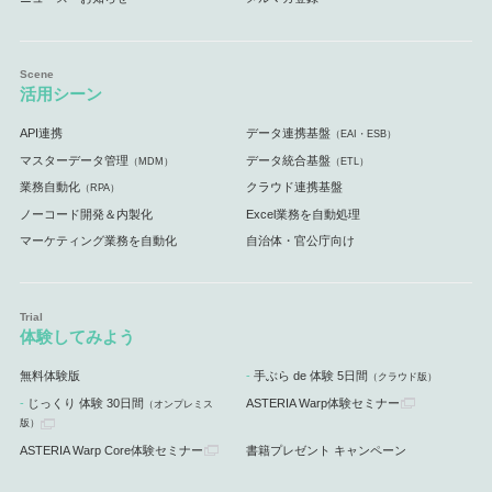
活用シーン
API連携
データ連携基盤
（EAI・ESB）
マスターデータ管理
データ統合基盤
（MDM）
（ETL）
業務自動化
クラウド連携基盤
（RPA）
ノーコード開発＆内製化
Excel業務を自動処理
マーケティング業務を自動化
自治体・官公庁向け
体験してみよう
無料体験版
手ぶら de 体験 5日間
（クラウド版）
じっくり 体験 30日間
ASTERIA Warp体験セミナー
（オンプレミス
版）
ASTERIA Warp Core体験セミナー
書籍プレゼント キャンペーン