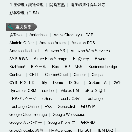
生産管理 / 調達管理
開発基盤
電子帳簿保存法対応
顧客管理（CRM）
@Tovas
Actionista!
ActiveDirectory / LDAP
Aladdin Office
Amazon Aurora
Amazon RDS
Amazon Redshift
Amazon S3
Amazon Web Services
ASPROVA
Azure Blob Storage
BigQuery
Biware
BizRobo!
BIツール
Box
BP-LINKS
Business b-ridge
Canbus.
CELF
ClimberCloud
Concur
Coupa
CYBER XEED
Dify
Domo
Dr.Sum
Dr.Sum EA
DWH
Dynamics CRM
ecrobo
eMplex EM
ePro_St@ff
ERPパッケージ
eServ
Excel / CSV
Exchange
Exchange Online
FAX
Generalist
GLOVIA
Google Cloud Storage
Google Workspace
Google カレンダー
Googleドライブ
GRANDIT
GrowOneCube 給与
HRMOS Core
HuTaCT
IBM Db2