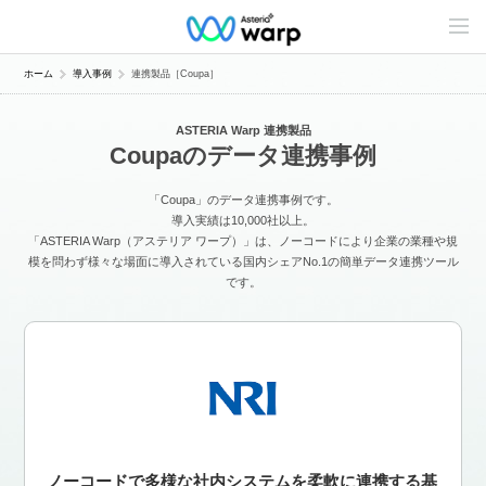
C
o
n
t
ホーム
導入事例
連携製品［Coupa］
e
n
t
ASTERIA Warp 連携製品
s
Coupaのデータ連携事例
L
i
n
「Coupa」のデータ連携事例です。
e
u
導入実績は10,000社以上。
p
「ASTERIA Warp（アステリア ワープ）」は、ノーコードにより企業の業種や規
模を問わず様々な場面に導入されている国内シェアNo.1の簡単データ連携ツール
です。
ノーコードで多様な社内システムを柔軟に連携する基