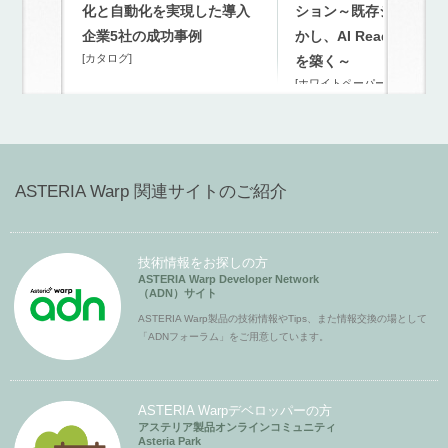
化と自動化を実現した導入
ション～既存システム
企業5社の成功事例
かし、AI Readyな連携
[カタログ]
を築く～
[ホワイトペーパー]
ASTERIA Warp 関連サイトのご紹介
技術情報をお探しの方
ASTERIA Warp Developer Network
（ADN）サイト
ASTERIA Warp製品の技術情報やTips、また情報交換の場として
「ADNフォーラム」をご用意しています。
ASTERIA Warpデベロッパーの方
アステリア製品オンラインコミュニティ
Asteria Park