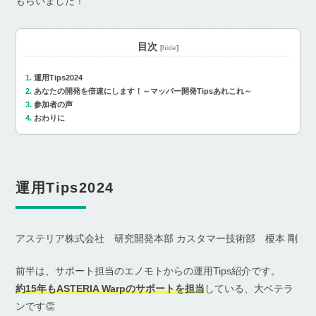
もらいました！
目次
[
hide
]
運用Tips2024
あなたの開発を倍速にします！～マッパー開発Tipsあれこれ～
参加者の声
おわりに
運用Tips2024
アステリア株式会社 研究開発本部 カスタマー技術部 榎本 剛
前半は、サポート担当のエノモトからの運用Tips紹介です。
約15年もASTERIA Warpのサポートを担当
している、大ベテラ
ンです👏