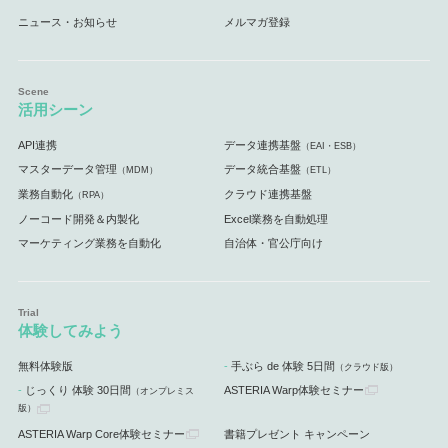
ニュース・お知らせ
メルマガ登録
活用シーン
API連携
データ連携基盤
（EAI・ESB）
マスターデータ管理
データ統合基盤
（MDM）
（ETL）
業務自動化
クラウド連携基盤
（RPA）
ノーコード開発＆内製化
Excel業務を自動処理
マーケティング業務を自動化
自治体・官公庁向け
体験してみよう
無料体験版
手ぶら de 体験 5日間
（クラウド版）
じっくり 体験 30日間
ASTERIA Warp体験セミナー
（オンプレミス
版）
ASTERIA Warp Core体験セミナー
書籍プレゼント キャンペーン