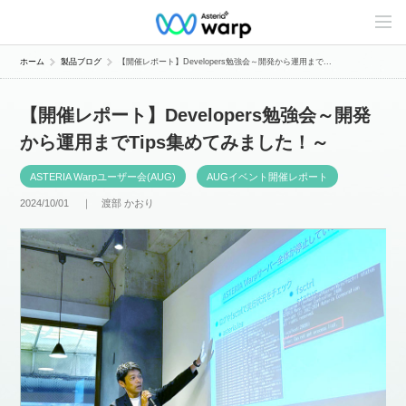
C
o
n
t
ホーム
製品ブログ
【開催レポート】Developers勉強会～開発から運用まで...
e
n
t
【開催レポート】Developers勉強会～開発
s
L
から運用までTips集めてみました！～
i
n
e
ASTERIA Warpユーザー会(AUG)
AUGイベント開催レポート
u
p
2024/10/01 ｜
渡部 かおり