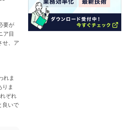
必要が
ニア目
させ、ア
使われま
ありま
それぞれ
と良いで