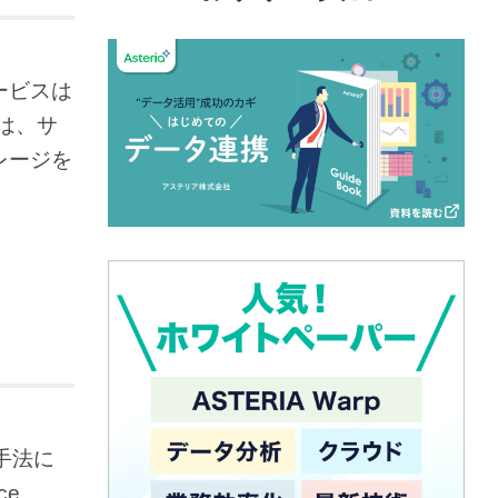
ービスは
は、サ
レージを
手法に
ce