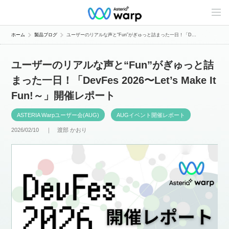
C
o
n
t
ホーム
製品ブログ
ユーザーのリアルな声と“Fun”がぎゅっと詰まった一日！「D...
e
n
t
ユーザーのリアルな声と“Fun”がぎゅっと詰
s
L
まった一日！「DevFes 2026〜Let’s Make It
i
n
Fun!～」開催レポート
e
u
p
ASTERIA Warpユーザー会(AUG)
AUGイベント開催レポート
2026/02/10 ｜
渡部 かおり