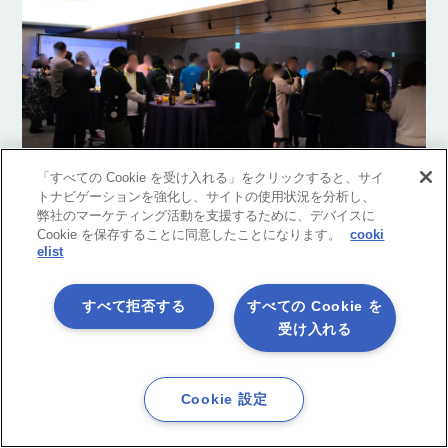
「すべての Cookie を受け入れる」をクリックすると、サイ
トナビゲーションを強化し、サイトの使用状況を分析し、
弊社のマーケティング活動を支援するために、デバイスに
Cookie を保存することに同意したことになります。
cooki
elist
参加者の声
すべて拒否する
すべての Cookie を
受け入れる
同じ悩みを持つ人と話せてよかった！
次はもっと質問してみたい
Cookie 設定
ユーザー同士がつながりあうDevFesらしい締めくくりとなりま