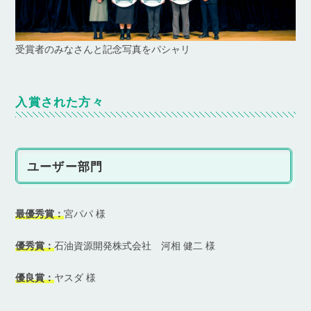
受賞者のみなさんと記念写真をパシャリ
入賞された方々
ユーザー部門
最優秀賞：
宮パパ 様
優秀賞：
石油資源開発株式会社 河相 健二 様
優良賞：
ヤスダ 様