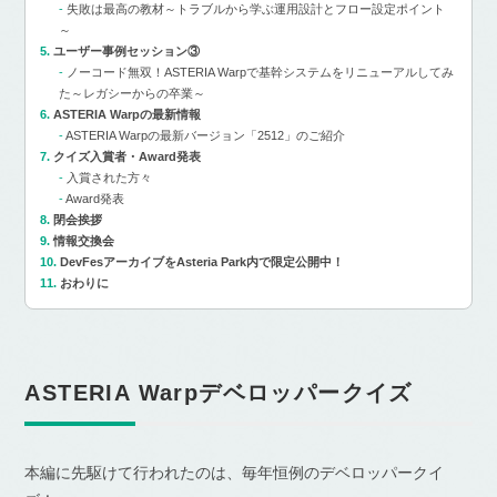
失敗は最高の教材～トラブルから学ぶ運用設計とフロー設定ポイント
～
ユーザー事例セッション③
ノーコード無双！ASTERIA Warpで基幹システムをリニューアルしてみ
た～レガシーからの卒業～
ASTERIA Warpの最新情報
ASTERIA Warpの最新バージョン「2512」のご紹介
クイズ入賞者・Award発表
入賞された方々
Award発表
閉会挨拶
情報交換会
DevFesアーカイブをAsteria Park内で限定公開中！
おわりに
ASTERIA Warpデベロッパークイズ
本編に先駆けて行われたのは、毎年恒例のデベロッパークイ