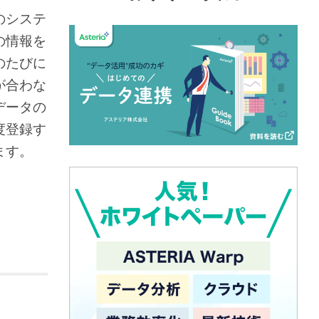
のシステ
の情報を
のたびに
が合わな
データの
度登録す
ます。