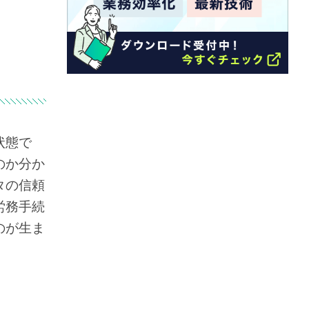
状態で
のか分か
タの信頼
労務手続
のが生ま