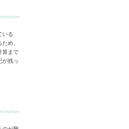
ている
るため、
計算まで
記が残っ
るのが難