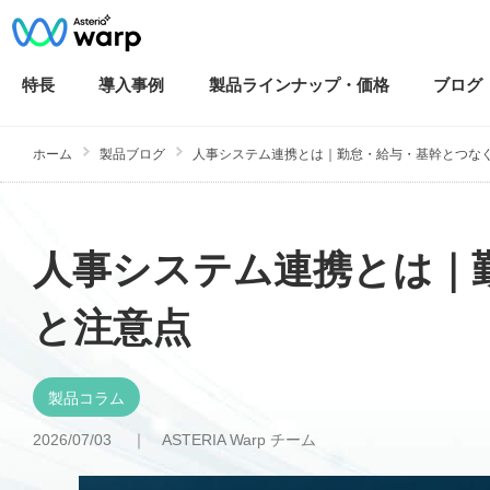
特長
導入
事例
製品ラインナップ・
価格
ブログ
ホーム
製品ブログ
人事システム連携とは｜勤怠・給与・基幹とつな
人事システム連携とは｜
と注意点
製品コラム
2026/07/03 ｜
ASTERIA Warp チーム