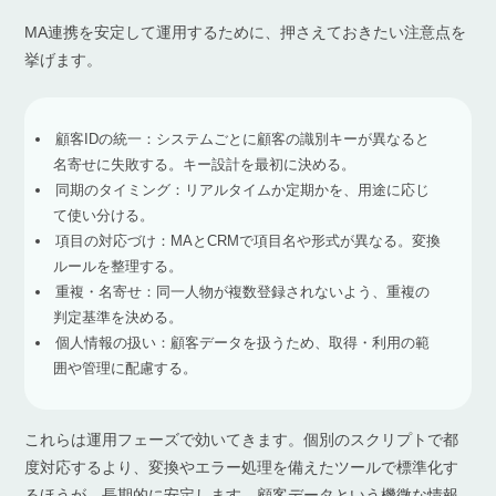
MA連携を安定して運用するために、押さえておきたい注意点を
挙げます。
顧客IDの統一：システムごとに顧客の識別キーが異なると
名寄せに失敗する。キー設計を最初に決める。
同期のタイミング：リアルタイムか定期かを、用途に応じ
て使い分ける。
項目の対応づけ：MAとCRMで項目名や形式が異なる。変換
ルールを整理する。
重複・名寄せ：同一人物が複数登録されないよう、重複の
判定基準を決める。
個人情報の扱い：顧客データを扱うため、取得・利用の範
囲や管理に配慮する。
これらは運用フェーズで効いてきます。個別のスクリプトで都
度対応するより、変換やエラー処理を備えたツールで標準化す
るほうが、長期的に安定します。顧客データという機微な情報