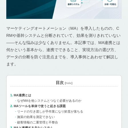
マーケティングオートメーション（MA）を導入したものの、C
RMや基幹システムと分断されていて、効果を測りきれていない
——そんな悩みは少なくありません。本記事では、MA連携とは
何かという基本から、連携でできること、実現方法の選び方、
データの分断を防ぐ注意点までを、導入事例とあわせて解説し
ます。
目次
[
hide
]
MA連携とは
なぜMAを他システムとつなぐ必要があるのか
MAツールを単体で使うと起きる課題
リードの引き渡しが手作業になり鮮度が落ちる
施策の効果を測定できない
顧客情報の二重管理と不整合
MAと連携する主なシステム