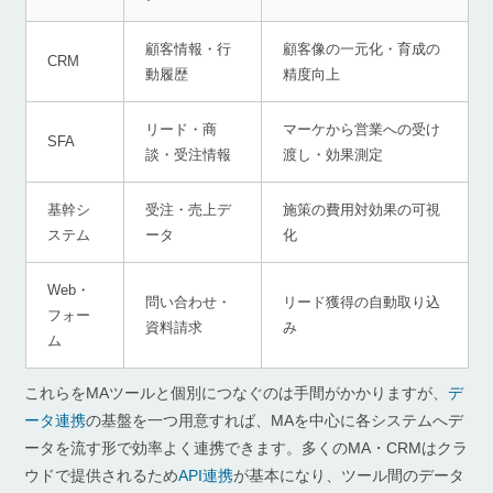
顧客情報・行
顧客像の一元化・育成の
CRM
動履歴
精度向上
リード・商
マーケから営業への受け
SFA
談・受注情報
渡し・効果測定
基幹シ
受注・売上デ
施策の費用対効果の可視
ステム
ータ
化
Web・
問い合わせ・
リード獲得の自動取り込
フォー
資料請求
み
ム
これらをMAツールと個別につなぐのは手間がかかりますが、
デ
ータ連携
の基盤を一つ用意すれば、MAを中心に各システムへデ
ータを流す形で効率よく連携できます。多くのMA・CRMはクラ
ウドで提供されるため
API連携
が基本になり、ツール間のデータ