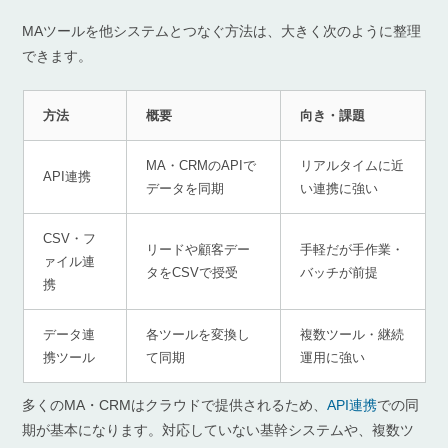
MAツールを他システムとつなぐ方法は、大きく次のように整理
できます。
方法
概要
向き・課題
MA・CRMのAPIで
リアルタイムに近
API連携
データを同期
い連携に強い
CSV・フ
リードや顧客デー
手軽だが手作業・
ァイル連
タをCSVで授受
バッチが前提
携
データ連
各ツールを変換し
複数ツール・継続
携ツール
て同期
運用に強い
多くのMA・CRMはクラウドで提供されるため、
API連携
での同
期が基本になります。対応していない基幹システムや、複数ツ