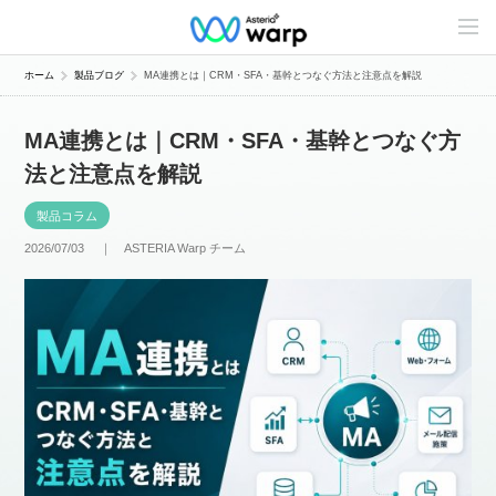
C
o
n
t
ホーム
製品ブログ
MA連携とは｜CRM・SFA・基幹とつなぐ方法と注意点を解説
e
n
t
MA連携とは｜CRM・SFA・基幹とつなぐ方
s
L
法と注意点を解説
i
n
e
製品コラム
u
p
2026/07/03 ｜
ASTERIA Warp チーム