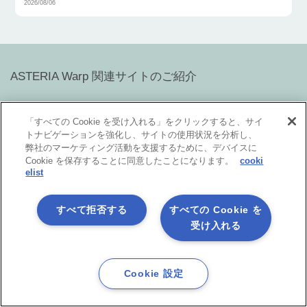
2026/08/06
ASTERIA Warp 関連サイトのご紹介
「すべての Cookie を受け入れる」をクリックすると、サイ
技術情報をお探しの方
トナビゲーションを強化し、サイトの使用状況を分析し、
ASTERIA Warp Developer Network
（ADN）サイト
弊社のマーケティング活動を支援するために、デバイスに
Cookie を保存することに同意したことになります。
cooki
ASTERIA Warp製品の技術情報やTips、また情報交換の場として
elist
「ADNフォーラム」をご用意しています。
すべて拒否する
すべての Cookie を
受け入れる
ASTERIA Warpデベロッパーの方
アステリア製品オンラインコミュニティ
Asteria Park
アステリア製品デベロッパー同士をつなげ、技術情報の共有や
Cookie 設定
ちょっとしたの疑問解決の場とすることを目的としたコミュニ
ティです。