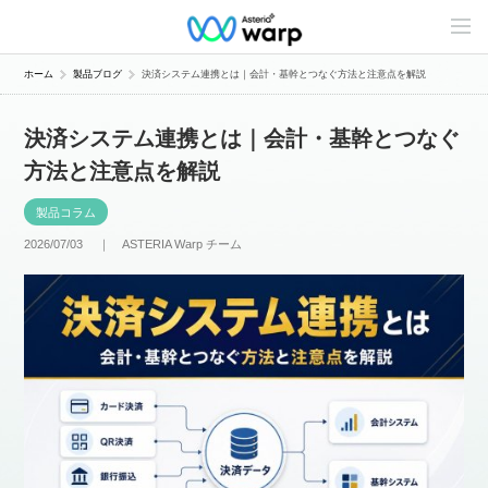
C
o
n
t
ホーム
製品ブログ
決済システム連携とは｜会計・基幹とつなぐ方法と注意点を解説
e
n
t
決済システム連携とは｜会計・基幹とつなぐ
s
L
方法と注意点を解説
i
n
e
製品コラム
u
p
2026/07/03 ｜
ASTERIA Warp チーム