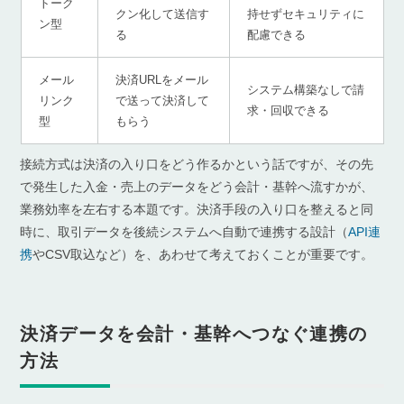
トーク
クン化して送信す
持せずセキュリティに
ン型
る
配慮できる
メール
決済URLをメール
システム構築なしで請
リンク
で送って決済して
求・回収できる
型
もらう
接続方式は決済の入り口をどう作るかという話ですが、その先
で発生した入金・売上のデータをどう会計・基幹へ流すかが、
業務効率を左右する本題です。決済手段の入り口を整えると同
時に、取引データを後続システムへ自動で連携する設計（
API連
携
やCSV取込など）を、あわせて考えておくことが重要です。
決済データを会計・基幹へつなぐ連携の
方法