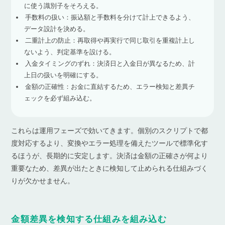
に使う識別子をそろえる。
手数料の扱い：振込額と手数料を分けて計上できるよう、
データ設計を決める。
二重計上の防止：再取得や再実行で同じ取引を重複計上し
ないよう、判定基準を設ける。
入金タイミングのずれ：決済日と入金日が異なるため、計
上日の扱いを明確にする。
金額の正確性：お金に直結するため、エラー検知と差異チ
ェックを必ず組み込む。
これらは運用フェーズで効いてきます。個別のスクリプトで都
度対応するより、変換やエラー処理を備えたツールで標準化す
るほうが、長期的に安定します。決済は金額の正確さが何より
重要なため、差異が出たときに検知して止められる仕組みづく
りが欠かせません。
金額差異を検知する仕組みを組み込む