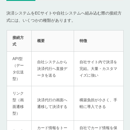
決済システムをECサイトや自社システムへ組み込む際の接続方
式には、いくつかの種類があります。
接続方
概要
特徴
式
API型
自社システムから
自社サイト内で決済を
（デー
決済代行へ直接デ
完結。大量・カスタマ
タ伝送
ータを送る
イズに強い
型）
リンク
型（画
決済代行の画面へ
構築負担が小さく、手
面遷移
遷移して決済する
軽に導入できる
型）
カード情報をトー
自社でカード情報を保