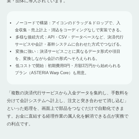
業・団体に導入されています。
ノーコードで構築：アイコンのドラッグ＆ドロップで、入
金収集・売上計上・消込をコーディングなしで実装できる。
多様な接続方式：API・CSV・データベースなど、決済代行
サービスや会計・基幹システムに合わせた方式でつなげる。
変換に強い：決済サービスごとに異なるデータ形式や項目
を、変換しながら会計の形式へそろえられる。
低コストで開始：初期費用0円・月額3万円から始められる
プラン（ASTERIA Warp Core）も用意。
「複数の決済代行サービスから入金データを集約し、手数料を
分けて会計システムへ計上し、注文と突き合わせて消し込む」
といった処理を、画面上で部品をつなぐだけで自動化できま
す。お金に直結する経理作業の属人化を解消できる点が実務で
の利点です。