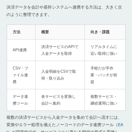
決済データを会計や基幹システムへ連携する方法は、大きく次
のように整理できます。
方法
概要
向き・課題
決済サービスのAPIで
リアルタイムに
API連携
入金データを取得
近い取得に強い
CSV・フ
手軽だが手作
入金明細をCSVで取
ァイル連
業・バッチが前
得・取り込み
携
提
データ連
各サービスを変換し
複数サービス・
携ツール
会計へ集約
継続運用に強い
複数の決済サービスから入金データを集めて会計へ流すには、
変換やエラー処理を備えたノーコードのデータ連携ツール（
EA