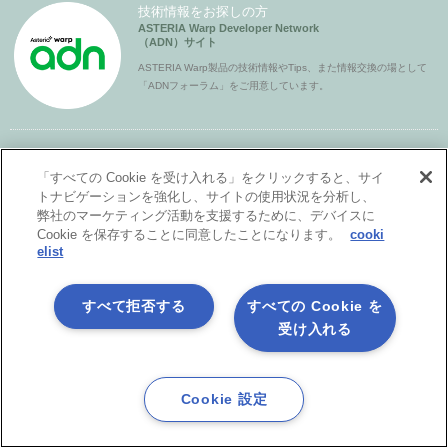
技術情報をお探しの方
ASTERIA Warp Developer Network
（ADN）サイト
ASTERIA Warp製品の技術情報やTips、また情報交換の場として
「ADNフォーラム」をご用意しています。
ASTERIA Warpデベロッパーの方
「すべての Cookie を受け入れる」をクリックすると、サイ
アステリア製品オンラインコミュニティ
Asteria Park
トナビゲーションを強化し、サイトの使用状況を分析し、
弊社のマーケティング活動を支援するために、デバイスに
アステリア製品デベロッパー同士をつなげ、技術情報の共有や
Cookie を保存することに同意したことになります。
cooki
ちょっとしたの疑問解決の場とすることを目的としたコミュニ
elist
ティです。
すべて拒否する
すべての Cookie を
ASTERIA Warpユーザーの方
ASTERIA Warpユーザーサイト
受け入れる
Login
製品更新版や評価版のダウンロード、各種ドキュメントのご提
供、また 技術的なお問合せもこちらで受付ています。
Cookie 設定