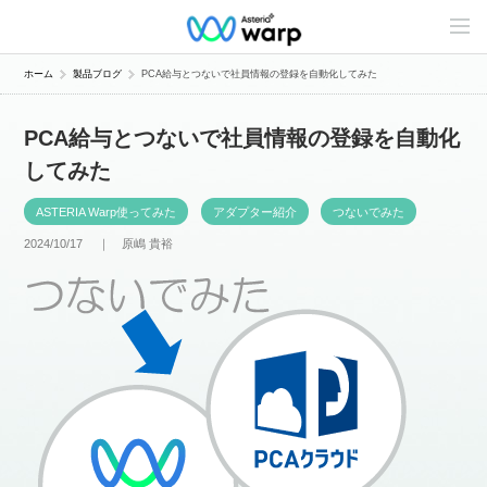
C
o
n
t
ホーム
製品ブログ
PCA給与とつないで社員情報の登録を自動化してみた
e
n
t
PCA給与とつないで社員情報の登録を自動化
s
L
してみた
i
n
e
ASTERIA Warp使ってみた
アダプター紹介
つないでみた
u
p
2024/10/17 ｜
原嶋 貴裕