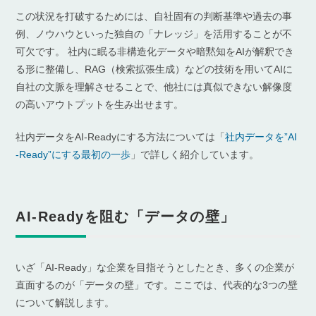
この状況を打破するためには、自社固有の判断基準や過去の事
例、ノウハウといった独自の「ナレッジ」を活用することが不
可欠です。 社内に眠る非構造化データや暗黙知をAIが解釈でき
る形に整備し、RAG（検索拡張生成）などの技術を用いてAIに
自社の文脈を理解させることで、他社には真似できない解像度
の高いアウトプットを生み出せます。
社内データをAI-Readyにする方法については「
社内データを”AI
-Ready”にする最初の一歩
」で詳しく紹介しています。
AI-Readyを阻む「データの壁」
いざ「AI-Ready」な企業を目指そうとしたとき、多くの企業が
直面するのが「データの壁」です。ここでは、代表的な3つの壁
について解説します。