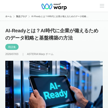
C
o
n
t
ホーム
製品ブログ
AI-Readyとは？AI時代に企業が備えるためのデータ戦略...
e
n
t
AI-Readyとは？AI時代に企業が備えるため
s
L
のデータ戦略と基盤構築の方法
i
n
e
用語集
u
p
2026/07/03 ｜
ASTERIA Warp チーム