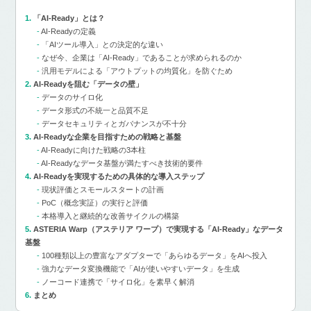
「AI-Ready」とは？
AI-Readyの定義
「AIツール導入」との決定的な違い
なぜ今、企業は「AI-Ready」であることが求められるのか
汎用モデルによる「アウトプットの均質化」を防ぐため
AI-Readyを阻む「データの壁」
データのサイロ化
データ形式の不統一と品質不足
データセキュリティとガバナンスが不十分
AI-Readyな企業を目指すための戦略と基盤
AI-Readyに向けた戦略の3本柱
AI-Readyなデータ基盤が満たすべき技術的要件
AI-Readyを実現するための具体的な導入ステップ
現状評価とスモールスタートの計画
PoC（概念実証）の実行と評価
本格導入と継続的な改善サイクルの構築
ASTERIA Warp（アステリア ワープ）で実現する「AI-Ready」なデータ
基盤
100種類以上の豊富なアダプターで「あらゆるデータ」をAIへ投入
強力なデータ変換機能で「AIが使いやすいデータ」を生成
ノーコード連携で「サイロ化」を素早く解消
まとめ