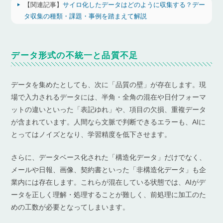
【関連記事】
サイロ化したデータはどのように収集する？デー
タ収集の種類・課題・事例を踏まえて解説
データ形式の不統一と品質不足
データを集めたとしても、次に「品質の壁」が存在します。現
場で入力されるデータには、半角・全角の混在や日付フォーマ
ットの違いといった「表記ゆれ」や、項目の欠損、重複データ
が含まれています。人間なら文脈で判断できるエラーも、AIに
とってはノイズとなり、学習精度を低下させます。
さらに、データベース化された「構造化データ」だけでなく、
メールや日報、画像、契約書といった「非構造化データ」も企
業内には存在します。これらが混在している状態では、AIがデ
ータを正しく理解・処理することが難しく、前処理に加工のた
めの工数が必要となってしまいます。