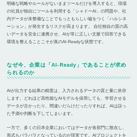
明確な戦略やルールがないままツールだけを導入すると、現場
の社員が独自にツールを利用する「シャドーAI」の問題や、社
内データが未整備なことでもっともらしい嘘をつく「ハルシネ
ーション」が発生するリスクが高まります。 自社独自の質の高
いデータを安全に連携させ、AIが常に正しい文脈で回答できる
環境を整えることこそが真のAI-Readyな状態です。
なぜ今、企業は「AI-Ready」であることが求め
られるのか
AIが出力する結果の精度は、入力されるデータの質と量に依存
します。どれほど高性能なAIモデルを採用しても、学習させる
データが古かったり、間違いだらけだったりすれば、AIは誤っ
た予測や判断を下してしまいます。
一方で、多くの日本企業においてはデータが各部門に散在し、
形式もバラバラとなっているのが現実です。AIプロジェクトを