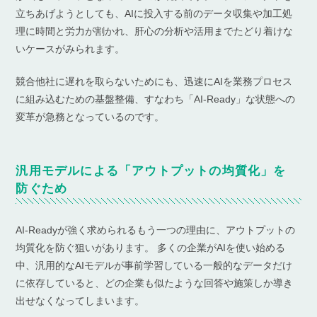
立ちあげようとしても、AIに投入する前のデータ収集や加工処
理に時間と労力が割かれ、肝心の分析や活用までたどり着けな
いケースがみられます。
競合他社に遅れを取らないためにも、迅速にAIを業務プロセス
に組み込むための基盤整備、すなわち「AI-Ready」な状態への
変革が急務となっているのです。
汎用モデルによる「アウトプットの均質化」を
防ぐため
AI-Readyが強く求められるもう一つの理由に、アウトプットの
均質化を防ぐ狙いがあります。 多くの企業がAIを使い始める
中、汎用的なAIモデルが事前学習している一般的なデータだけ
に依存していると、どの企業も似たような回答や施策しか導き
出せなくなってしまいます。