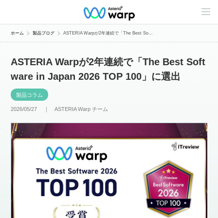
C
o
n
t
ホーム
製品ブログ
ASTERIA Warpが2年連続で「The Best So...
e
n
t
ASTERIA Warpが2年連続で「The Best Soft
s
L
ware in Japan 2026 TOP 100」に選出
i
n
e
製品コラム
u
p
2026/05/27 ｜
ASTERIA Warp チーム