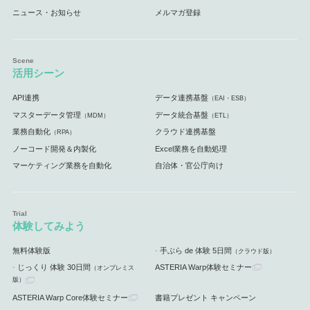
ニュース・お知らせ
メルマガ登録
活用シーン
API連携
データ連携基盤
（EAI・ESB）
マスターデータ管理
データ統合基盤
（MDM）
（ETL）
業務自動化
クラウド連携基盤
（RPA）
ノーコード開発＆内製化
Excel業務を自動処理
マーケティング業務を自動化
自治体・官公庁向け
体験してみよう
無料体験版
手ぶら de 体験 5日間
（クラウド版）
じっくり 体験 30日間
ASTERIA Warp体験セミナー
（オンプレミス
版）
ASTERIA Warp Core体験セミナー
書籍プレゼント キャンペーン