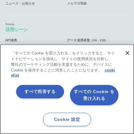
ニュース・お知らせ
メルマガ登録
活用シーン
API連携
データ連携基盤
（EAI・ESB）
マスターデータ管理
データ統合基盤
（MDM）
（ETL）
「すべての Cookie を受け入れる」をクリックすると、サイ
業務自動化
クラウド連携基盤
（RPA）
トナビゲーションを強化し、サイトの使用状況を分析し、
ノーコード開発＆内製化
Excel業務を自動処理
弊社のマーケティング活動を支援するために、デバイスに
マーケティング業務を自動化
自治体・官公庁向け
Cookie を保存することに同意したことになります。
cooki
elist
すべて拒否する
すべての Cookie を
体験してみよう
受け入れる
無料体験版
手ぶら de 体験 5日間
（クラウド版）
じっくり 体験 30日間
ASTERIA Warp体験セミナー
（オンプレミス
Cookie 設定
版）
ASTERIA Warp Core体験セミナー
書籍プレゼント キャンペーン