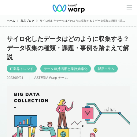
C
o
n
t
ホーム
製品ブログ
サイロ化したデータはどのように収集する？データ収集の種類・課...
e
n
t
サイロ化したデータはどのように収集する？
s
L
データ収集の種類・課題・事例を踏まえて解
i
n
説
e
u
p
IT業界トレンド
データ連携活用と業務効率化
製品コラム
2023/09/21 ｜
ASTERIA Warp チーム