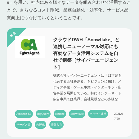
e」を用い、社内にある様々なデータを組み合わせて活用するこ
とで、さらなるコスト削減、業務自動化・効率化、サービス品
質向上につなげていくということです。
クラウドDWH「Snowflake」と
連携しニューノーマル対応にも
有効なデータ活用システムを自
社で構築［サイバーエージェン
ト］
株式会社サイバーエージェントは「21世紀を
代表する会社を創る」をビジョンに掲げ、メ
ディア事業・ゲーム事業・インターネット広
告事業を展開している。特にインターネット
広告事業では業界、会社規模などの多様な...
Amazon S3
BigQuery
kintone
Snowflake
クラウド連携
2021/0
7/29
サービス業
内製化
情報共有