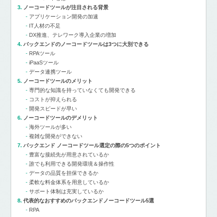
ノーコードツールが注目される背景
アプリケーション開発の加速
IT人材の不足
DX推進、テレワーク導入企業の増加
バックエンドのノーコードツールは3つに大別できる
RPAツール
iPaaSツール
データ連携ツール
ノーコードツールのメリット
専門的な知識を持っていなくても開発できる
コストが抑えられる
開発スピードが早い
ノーコードツールのデメリット
海外ツールが多い
複雑な開発ができない
バックエンド ノーコードツール選定の際の5つのポイント
豊富な接続先が用意されているか
誰でも利用できる開発環境＆操作性
データの品質を担保できるか
柔軟な料金体系を用意しているか
サポート体制は充実しているか
代表的なおすすめのバックエンドノーコードツール5選
RPA