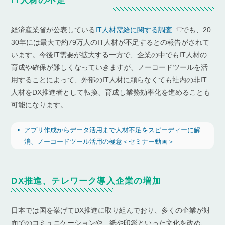
IT人材の不足
経済産業省が公表している
IT人材需給に関する調査
でも、20
30年には最大で約79万人のIT人材が不足するとの報告がされて
います。今後IT需要が拡大する一方で、企業の中でもIT人材の
育成や確保が難しくなっていきますが、ノーコードツールを活
用することによって、外部のIT人材に頼らなくても社内の非IT
人材をDX推進者として転換、育成し業務効率化を進めることも
可能になります。
アプリ作成からデータ活用まで人材不足をスピーディーに解
消、ノーコードツール活用の極意＜セミナー動画＞
DX推進、テレワーク導入企業の増加
日本では国を挙げてDX推進に取り組んでおり、多くの企業が対
面でのコミュニケーションや、紙や印鑑といった文化を改め、