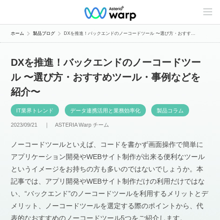
C
o
n
t
ホーム
製品ブログ
DXを推進！バックエンドのノーコードツール 〜選び方・おすす...
e
n
t
DXを推進！バックエンドのノーコードツー
s
L
ル 〜選び方・おすすめツール・事例などを
i
n
紹介〜
e
u
p
IT業界トレンド
データ連携活用と業務効率化
製品コラム
2023/09/21 ｜
ASTERIA Warp チーム
ノーコードツールといえば、コードを書かず画面操作で簡単に
アプリケーション開発やWEBサイト制作が出来る便利なツール
というイメージをお持ちの方も多いのではないでしょうか。本
記事では、アプリ開発やWEBサイト制作だけの利用だけではな
い、“バックエンド”のノーコードツールを利用するメリットとデ
メリット、ノーコードツールを選定する際のポイントから、代
表的なおすすめのノーコードツール5つをご紹介します。