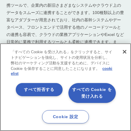
携ツールで、企業内の新旧さまざまなシステムやクラウド上の
データをスムーズに連携することができます。100種類以上の豊
富なアダプターが用意されており、社内の基幹システムやデー
タベース、フロントエンドで活用する他のノーコードツールと
の連携も容易で、クラウドの業務アプリケーションやExcel など
日常的に業務で利用するツールとも柔軟に連携できます。ま
た、テンプレートも準備されているため開発期間も大幅に短縮
「すべての Cookie を受け入れる」をクリックすると、サイ
させることができます。
トナビゲーションを強化し、サイトの使用状況を分析し、
弊社のマーケティング活動を支援するために、デバイスに
Cookie を保存することに同意したことになります。
cooki
プログラミングの知識がなくても直観的な操作で開発が可能な
elist
ノーコード環境を月額3万円から利用でき、国産のツールでドキ
ュメントを含め手厚いサポート体制を用意しています。
すべて拒否する
すべての Cookie を
受け入れる
無料体験から始める事も出来るので、初めて使うユーザーにも
おすすめのツールです。
Cookie 設定
今すぐ体験してみる