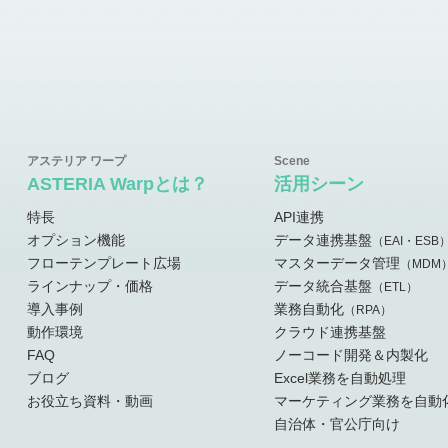
ASTERIA Warpとは？
活用シーン
特長
API連携
オプション機能
データ連携基盤
（EAI・ESB
フローテンプレート広場
マスターデータ管理
（MDM
ラインナップ・価格
データ統合基盤
（ETL）
導入事例
業務自動化
（RPA）
動作環境
クラウド連携基盤
FAQ
ノーコード開発＆内製化
ブログ
Excel業務を自動処理
お役立ち資料・動画
マーケティング業務を自動
自治体・官公庁向け