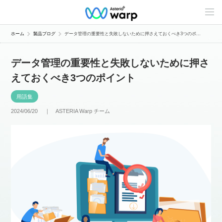
C
o
n
t
ホーム
製品ブログ
データ管理の重要性と失敗しないために押さえておくべき3つのポ...
e
n
t
データ管理の重要性と失敗しないために押さ
s
L
えておくべき3つのポイント
i
n
e
用語集
u
p
2024/06/20 ｜
ASTERIA Warp チーム