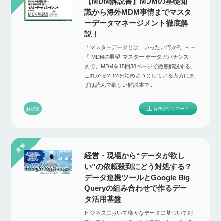
【MDM解説書】MDMの基礎知
識から海外MDM事情までマスタ
ーデータマネージメント徹底解
説！
「マスターデータとは、いったい何か?」～～
「 MDMの展望-マスター データガバナンス」
まで、MDMを15回38ページで徹底解説する。
これからMDMを始めようとしている⽅方にま
ずは読んで欲しい解説書で...
資料ダウンロード
解説書
経営・現場から“データが欲し
い”の依頼殺到にどう対処する？
データ連携ツールとGoogle Big
Queryの組み合わせで作るデー
タ活用基盤
ビジネスにおいて様々なデータに基づいて判