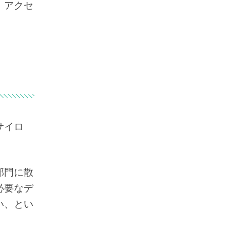
、アクセ
サイロ
部門に散
必要なデ
い、とい