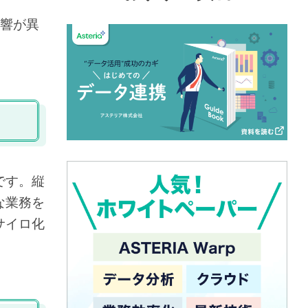
影響が異
です。縦
な業務を
サイロ化