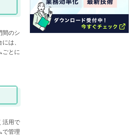
門間のシ
合には、
ムごとに
く活用で
ムで管理