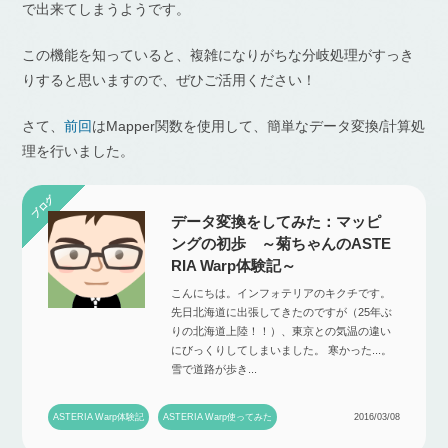
で出来てしまうようです。
この機能を知っていると、複雑になりがちな分岐処理がすっき
りすると思いますので、ぜひご活用ください！
さて、
前回
はMapper関数を使用して、簡単なデータ変換/計算処
理を行いました。
データ変換をしてみた：マッピ
ングの初歩 ～菊ちゃんのASTE
RIA Warp体験記～
こんにちは。インフォテリアのキクチです。
先日北海道に出張してきたのですが（25年ぶ
りの北海道上陸！！）、東京との気温の違い
にびっくりしてしまいました。 寒かった...。
雪で道路が歩き...
ASTERIA Warp体験記
ASTERIA Warp使ってみた
2016/03/08