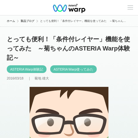
C
o
n
t
ホーム
製品ブログ
とっても便利！「条件付レイヤー」機能を使ってみた ～菊ちゃん...
e
n
t
とっても便利！「条件付レイヤー」機能を使
s
L
ってみた ～菊ちゃんのASTERIA Warp体験
i
n
記～
e
u
p
ASTERIA Warp体験記
ASTERIA Warp使ってみた
2016/03/18 ｜
菊地 雄大