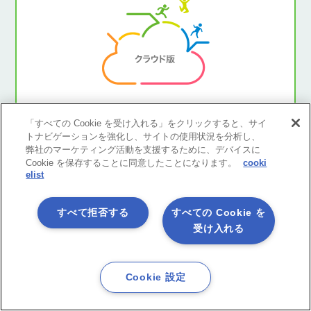
「すべての Cookie を受け入れる」をクリックすると、サイ
使い方いろいろ！
トナビゲーションを強化し、サイトの使用状況を分析し、
手ぶら
de ASTERIA Warp
弊社のマーケティング活動を支援するために、デバイスに
体験 5日間
Cookie を保存することに同意したことになります。
cooki
elist
サーバー準備の手間なくデータ連携ツール「ASTERIA W
すべて拒否する
すべての Cookie を
arp」の
全ての機能を
５日間
お試しいただけます。
受け入れる
今すぐ体験
してみる
Cookie 設定