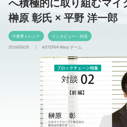
へ積極的に取り組むマイ
榊原 彰氏 × 平野 洋一郎
IT業界トレンド
インタビュー・対談
2016/03/29 ｜
ASTERIA Warp チーム