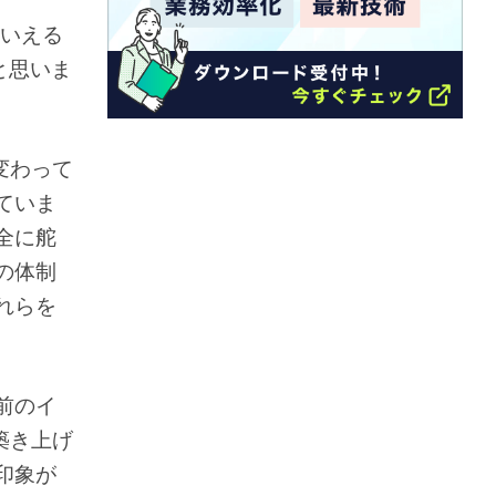
いえる
と思いま
変わって
ていま
全に舵
の体制
れらを
前のイ
ら築き上げ
印象が