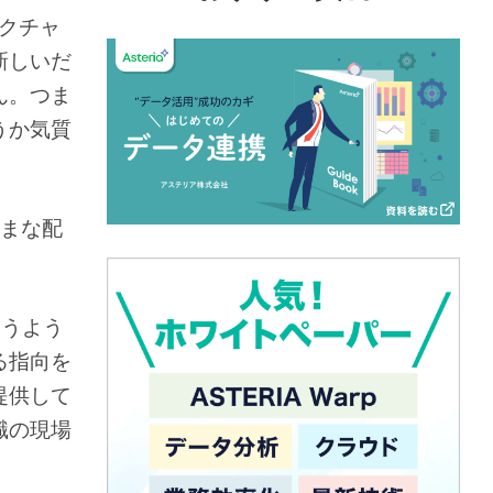
クチャ
新しいだ
ん。つま
うか気質
まな配
いうよう
る指向を
提供して
職の現場