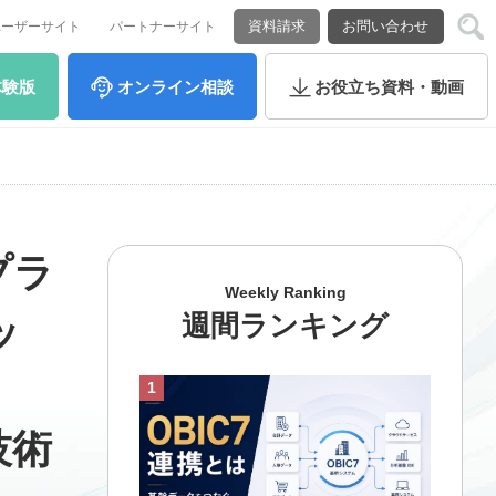
資料請求
お問い合わせ
ユーザーサイト
パートナーサイト
体験版
オンライン
相談
お役立ち
資料・動画
プラ
Weekly Ranking
週間ランキング
ッ
技術