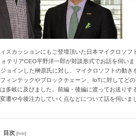
ィスカッションにもご登壇頂いた日本マイクロソフ
フォテリアCEO平野洋一郎が対談形式でお話を伺いま
トにジョインした榊原氏に対し、マイクロソフトの動き
フィンテックやブロックチェーン、IoTに対してどの
は多岐に及びました。前編・後編に渡ってお送りす
変遷や今後注力していく点などについて話を伺いま
目次
[
hide
]