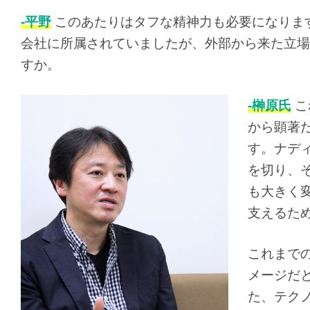
-平野
このあたりはタフな精神力も必要になりま
会社に所属されていましたが、外部から来た立場
すか。
-榊原氏
こ
から顕著
す。ナデ
を切り、
も大きく
支えるた
これまで
メージだと
た、テク