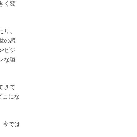
きく変
たり、
世の感
やビジ
ンな環
てきて
どこにな
、今では