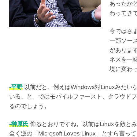
あったか
わってき
今ではさ
一部ソー
がありま
ネスを一
境に変わ
-平野
以前だと、例えばWindows対Linux
いる、と。ではモバイルファースト、クラウドフ
るのでしょう。
-榊原氏
仰るとおりですね。以前はLinuxを敵
全く逆の「Microsoft Loves Linux」とす