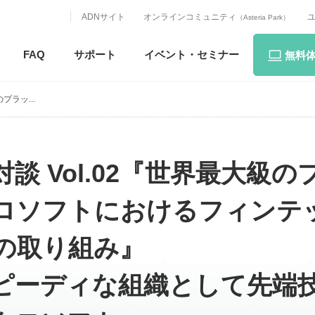
ADNサイト
オンラインコミュニティ
（Asteria Park）
FAQ
サポート
イベント・
セミナー
無料
プラッ...
 Vol.02『世界最大級の
ロソフトにおけるフィンテ
の取り組み』
ピーディな組織として先端