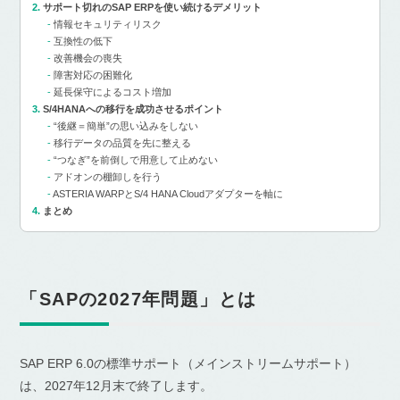
サポート切れのSAP ERPを使い続けるデメリット
情報セキュリティリスク
互換性の低下
改善機会の喪失
障害対応の困難化
延長保守によるコスト増加
S/4HANAへの移行を成功させるポイント
“後継＝簡単”の思い込みをしない
移行データの品質を先に整える
“つなぎ”を前倒しで用意して止めない
アドオンの棚卸しを行う
ASTERIA WARPとS/4 HANA Cloudアダプターを軸に
まとめ
「SAPの2027年問題」とは
SAP ERP 6.0の標準サポート（メインストリームサポート）
は、2027年12月末で終了します。