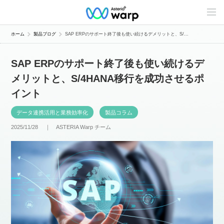
C
o
n
t
ホーム
製品ブログ
SAP ERPのサポート終了後も使い続けるデメリットと、S/...
e
n
t
SAP ERPのサポート終了後も使い続けるデ
s
L
メリットと、S/4HANA移行を成功させるポ
i
n
イント
e
u
p
データ連携活用と業務効率化
製品コラム
2025/11/28 ｜
ASTERIA Warp チーム