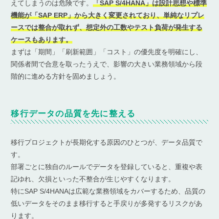
えてしまうのは危険です。
「SAP S/4HANA」は設計思想や標準
機能が「SAP ERP」から大きく変更されており、単純なリプレ
ースでは整合が取れず、想定外の工数やテスト負荷が発生する
ケースもあります。
まずは「期間」「刷新範囲」「コスト」の優先度を明確にし、
関係者間で合意を取ったうえで、影響の大きい業務領域から段
階的に進める方針を固めましょう。
移行データの品質を先に整える
移行プロジェクトが長期化する原因のひとつが、データ品質で
す。
部署ごとに独自のルールでデータを登録していると、重複や表
記ゆれ、欠損といった不整合が生じやすくなります。
特にSAP S/4HANAは広範な業務領域をカバーするため、品質の
低いデータをそのまま移行すると手戻りが多発するリスクがあ
ります。