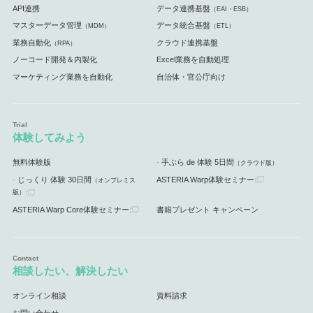
API連携
データ連携基盤
（EAI・ESB）
マスターデータ管理
データ統合基盤
（MDM）
（ETL）
業務自動化
クラウド連携基盤
（RPA）
ノーコード開発＆内製化
Excel業務を自動処理
マーケティング業務を自動化
自治体・官公庁向け
体験してみよう
無料体験版
手ぶら de 体験 5日間
（クラウド版）
じっくり 体験 30日間
ASTERIA Warp体験セミナー
（オンプレミス
版）
ASTERIA Warp Core体験セミナー
書籍プレゼント キャンペーン
相談したい、解決したい
オンライン相談
資料請求
お問い合わせ