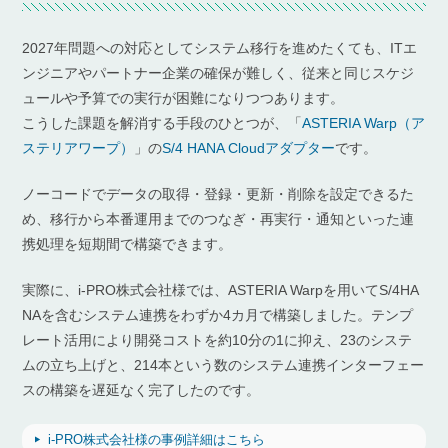
2027年問題への対応としてシステム移行を進めたくても、ITエ
ンジニアやパートナー企業の確保が難しく、従来と同じスケジ
ュールや予算での実行が困難になりつつあります。
こうした課題を解消する手段のひとつが、「
ASTERIA Warp（ア
ステリアワープ）
」の
S/4 HANA Cloudアダプター
です。
ノーコードでデータの取得・登録・更新・削除を設定できるた
め、移行から本番運用までのつなぎ・再実行・通知といった連
携処理を短期間で構築できます。
実際に、i-PRO株式会社様では、ASTERIA Warpを用いてS/4HA
NAを含むシステム連携をわずか4カ月で構築しました。テンプ
レート活用により開発コストを約10分の1に抑え、23のシステ
ムの立ち上げと、214本という数のシステム連携インターフェー
スの構築を遅延なく完了したのです。
i-PRO株式会社様の事例詳細はこちら