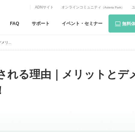
ADNサイト
オンラインコミュニティ
（Asteria Park）
FAQ
サポート
イベント・
セミナー
無料
リ...
が注目される理由｜メリットとデ
！