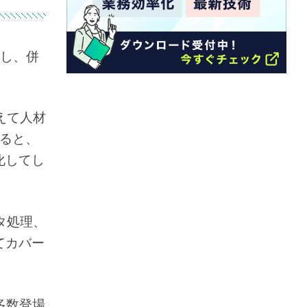
ーし、併
えて人材
なると、
化してし
タ処理、
てカバー
多数登場