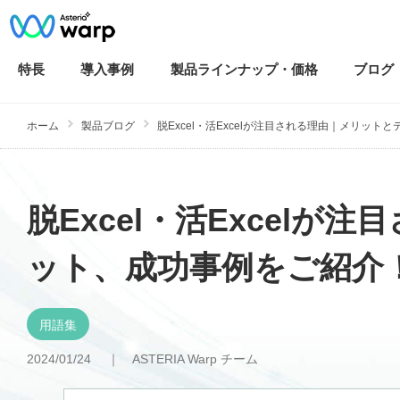
特長
導入
事例
製品ラインナップ・
価格
ブログ
ホーム
製品ブログ
脱Excel・活Excelが注目される理由｜メリットとデメ
脱Excel・活Excel
ット、成功事例をご紹介
用語集
2024/01/24 ｜
ASTERIA Warp チーム