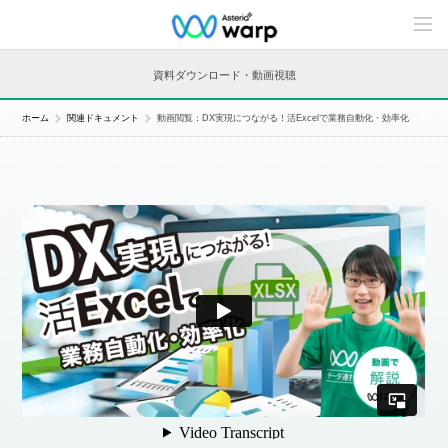
C
o
n
t
資料ダウンロード・動画視聴
e
n
t
ホーム
関連ドキュメント
動画閲覧：DX実現につながる！活Excelで業務自動化・効率化
s
L
i
n
e
u
p