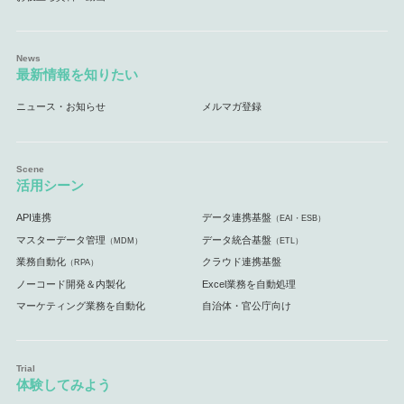
最新情報を知りたい
ニュース・お知らせ
メルマガ登録
活用シーン
API連携
データ連携基盤
（EAI・ESB）
マスターデータ管理
データ統合基盤
（MDM）
（ETL）
業務自動化
クラウド連携基盤
（RPA）
ノーコード開発＆内製化
Excel業務を自動処理
マーケティング業務を自動化
自治体・官公庁向け
体験してみよう