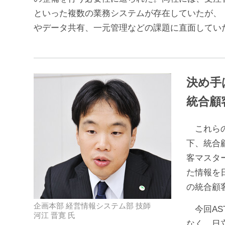
といった複数の業務システムが存在していたが、
やデータ共有、一元管理などの課題に直面してい
決め手
統合顧
これらの
下、統合
客マスタ
た情報を
の統合顧
企画本部 経営情報システム部 技師
今回AS
河江 晋寛 氏
なく、日