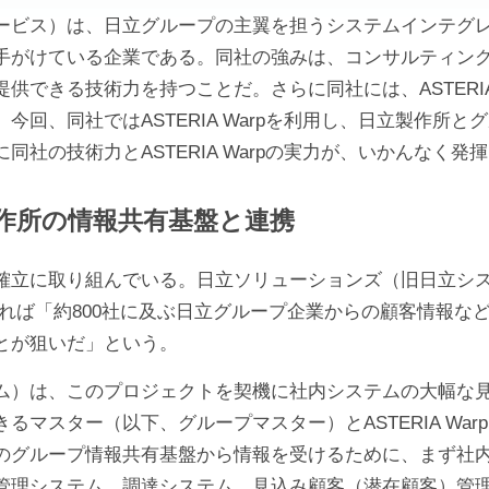
ービス）は、日立グループの主翼を担うシステムインテグ
手がけている企業である。同社の強みは、コンサルティン
できる技術力を持つことだ。さらに同社には、ASTERIA
回、同社ではASTERIA Warpを利用し、日立製作所
社の技術力とASTERIA Warpの実力が、いかんなく発
作所の情報共有基盤と連携
確立に取り組んでいる。日立ソリューションズ（旧日立シ
れば「約800社に及ぶ日立グループ企業からの顧客情報な
とが狙いだ」という。
ム）は、このプロジェクトを契機に社内システムの大幅な
マスター（以下、グループマスター）とASTERIA War
のグループ情報共有基盤から情報を受けるために、まず社
管理システム、調達システム、見込み顧客（潜在顧客）管