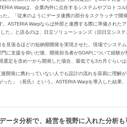
STERIA Warpは、企業内外に点在するシステムやプロ
った。「従来のようにデータ連携の部分をスクラッチで開
ASTERIA Warpならば外部と連携する際に準備された
ました」と語るのは、日立ソリューションズ（旧日立システ
も、目を見張るほどの短納期開発を実現させた。現場でシステム
る社内部門に支援を仰いだ後、開発担当者がSOAPについて経
環境選定を含め一から開発した場合、最低でも3カ月ぐらい
すく、直接開発に携わっていない人でも設計の流れを容易に理
た」（長氏）という。ASTERIA Warpを導入した結
データ分析で、経営を視野に入れた分析も