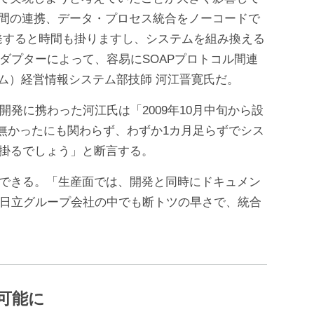
トコル間の連携、データ・プロセス統合をノーコードで
発すると時間も掛りますし、システムを組み換える
アダプターによって、容易にSOAPプロトコル間連
ム）経営情報システム部技師 河江晋寛氏だ。
開発に携わった河江氏は「2009年10月中旬から設
験が無かったにも関わらず、わずか1カ月足らずでシス
は掛るでしょう」と断言する。
解ができる。「生産面では、開発と同時にドキュメン
果、日立グループ会社の中でも断トツの早さで、統合
可能に