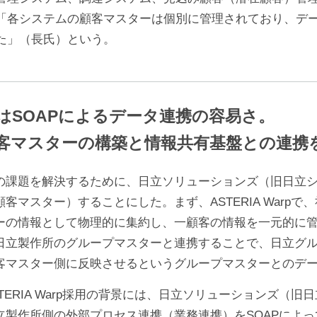
「各システムの顧客マスターは個別に管理されており、デ
た」（長氏）という。
はSOAPによるデータ連携の容易さ。
客マスターの構築と情報共有基盤との連携
課題を解決するために、日立ソリューションズ（旧日立シ
顧客マスター）することにした。まず、ASTERIA War
ーの情報として物理的に集約し、一顧客の情報を一元的に
日立製作所のグループマスターと連携することで、日立グ
客マスター側に反映させるというグループマスターとのデ
TERIA Warp採用の背景には、日立ソリューションズ（
立製作所側の外部プロセス連携（業務連携）をSOAPによ