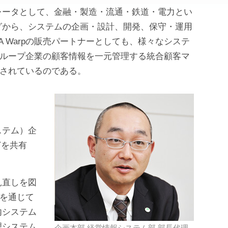
レータとして、金融・製造・流通・鉄道・電力とい
グから、システムの企画・設計、開発、保守・運用
 Warpの販売パートナーとしても、様々なシステ
とグループ企業の顧客情報を一元管理する統合顧客マ
揮されているのである。
ステム）企
どを共有
見直しを図
pを通じて
内システム
理システム
企画本部 経営情報システム部 部長代理