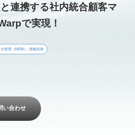
盤と連携する
社内統合顧客マ
Warpで実現！
タ管理（MDM）
,
情報共有
問い合わせ