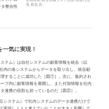
長 哲也 氏
ータ整合性
を一気に実現！
ステム）は自社システムの顧客情報を統合（以
pで、社内の各システムからデータを取り出し、統合顧
管理することに成功した［図①］。次に、集約され
ループ内に顧客情報を展開し、また付加情報を社内
ータ連携の役割も担っているのだ［図②］。
旧日立システム）で社内システムのデータ連携だけで
って実現しようと考えていたことが大きく影響して