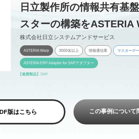
日立製作所の情報共有基
スターの構築をASTERIA 
株式会社日立システムアンドサービス
ASTERIA Warp
3000名以上
情報通信業
マスターデー
ASTERIA ERP Adapter for SAPアダプター
【連携製品】
SAP
この事例について
PDF版はこちら