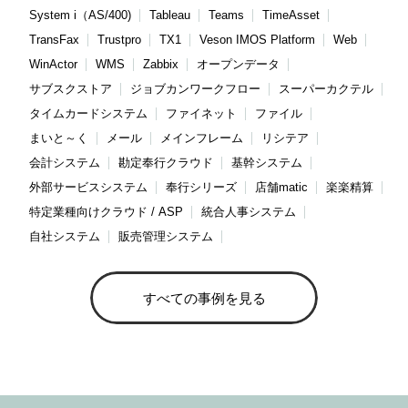
System i（AS/400)
Tableau
Teams
TimeAsset
TransFax
Trustpro
TX1
Veson IMOS Platform
Web
WinActor
WMS
Zabbix
オープンデータ
サブスクストア
ジョブカンワークフロー
スーパーカクテル
タイムカードシステム
ファイネット
ファイル
まいと～く
メール
メインフレーム
リシテア
会計システム
勘定奉行クラウド
基幹システム
外部サービスシステム
奉行シリーズ
店舗matic
楽楽精算
特定業種向けクラウド / ASP
統合人事システム
自社システム
販売管理システム
すべての事例を見る