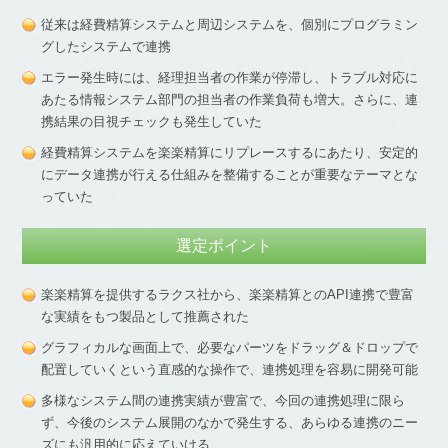
従来は経費精算システムと周辺システムを、個別にプログラミン
グしたシステムで連携
エラー発生時には、経理担当者の作業が停滞し、トラブル対応に
あたる情報システム部門の担当者の作業負荷も増大。さらに、連
携結果の目視チェックも発生していた
経費精算システムを楽楽精算にリプレースするにあたり、安定的
にデータ連携が行える仕組みを整備することが重要なテーマとな
っていた
選定ポイント
楽楽精算を提供するラクス社から、楽楽精算とのAPI連携で豊富
な実績をもつ製品として推薦された
グラフィカルな画面上で、必要なパーツをドラッグ＆ドロップで
配置していくという直感的な操作で、連携処理を容易に開発可能
多様なシステム間の連携実績が豊富で、今回の連携処理に限ら
ず、今後のシステム展開のなかで発生する、あらゆる連携のニー
ズにも汎用的に応えていける