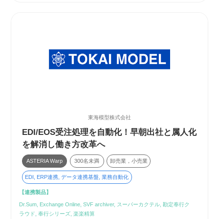
東海模型株式会社
EDI/EOS受注処理を自動化！早朝出社と属人化
を解消し働き方改革へ
ASTERIA Warp
300名未満
卸売業，小売業
EDI, ERP連携, データ連携基盤, 業務自動化
【連携製品】
Dr.Sum, Exchange Online, SVF archiver, スーパーカクテル, 勘定奉行ク
ラウド, 奉行シリーズ, 楽楽精算