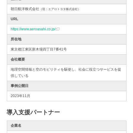
朝日航洋株式会社
（現：エアロトヨタ株式会社）
URL
https://www.aeroasahi.co.jp/
所在地
東京都江東区新木場四丁目7番41号
会社概要
地理空間情報と空のモビリティを駆使し、社会に役立つサービスを提
供している
事例公開日
2023年11月
導入支援パートナー
企業名