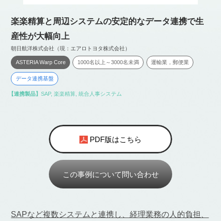
楽楽精算と周辺システムの安定的なデータ連携で生
産性が大幅向上
朝日航洋株式会社（現：エアロトヨタ株式会社）
ASTERIA Warp Core
1000名以上～3000名未満
運輸業，郵便業
データ連携基盤
【連携製品】
SAP
,
楽楽精算
,
統合人事システム
PDF版はこちら
この事例について問い合わせ
SAPなど複数システムと連携し、経理業務の人的負担、