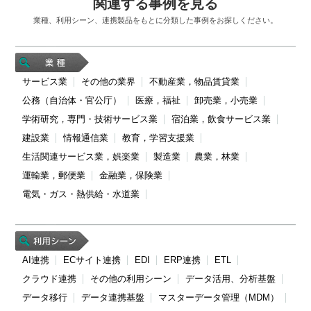
関連する事例を見る
業種、利用シーン、連携製品をもとに分類した事例をお探しください。
サービス業
その他の業界
不動産業，物品賃貸業
公務（自治体・官公庁）
医療，福祉
卸売業，小売業
学術研究，専門・技術サービス業
宿泊業，飲食サービス業
建設業
情報通信業
教育，学習支援業
生活関連サービス業，娯楽業
製造業
農業，林業
運輸業，郵便業
金融業，保険業
電気・ガス・熱供給・水道業
AI連携
ECサイト連携
EDI
ERP連携
ETL
クラウド連携
その他の利用シーン
データ活用、分析基盤
データ移行
データ連携基盤
マスターデータ管理（MDM）