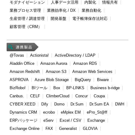
モダナイゼーション
人事データ活用
内製化
情報共有
業務プロセス管理
業務効率化 / DX
業務自動化
生産管理 / 調達管理
開発基盤
電子帳簿保存法対応
顧客管理（CRM）
@Tovas
Actionista!
ActiveDirectory / LDAP
Aladdin Office
Amazon Aurora
Amazon RDS
Amazon Redshift
Amazon S3
Amazon Web Services
ASPROVA
Azure Blob Storage
BigQuery
Biware
BizRobo!
BIツール
Box
BP-LINKS
Business b-ridge
Canbus.
CELF
ClimberCloud
Concur
Coupa
CYBER XEED
Dify
Domo
Dr.Sum
Dr.Sum EA
DWH
Dynamics CRM
ecrobo
eMplex EM
ePro_St@ff
ERPパッケージ
eServ
Excel / CSV
Exchange
Exchange Online
FAX
Generalist
GLOVIA