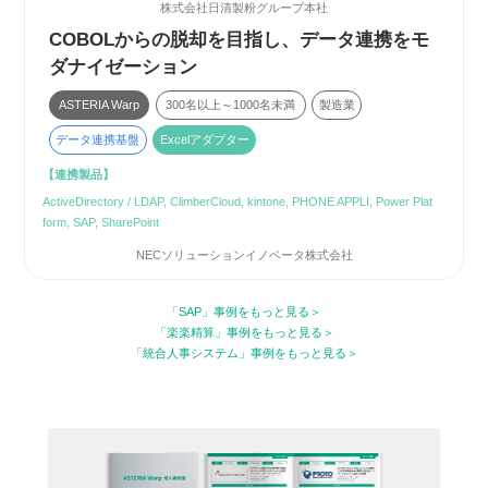
株式会社日清製粉グループ本社
COBOLからの脱却を目指し、データ連携をモ
ダナイゼーション
ASTERIA Warp
300名以上～1000名未満
製造業
データ連携基盤
Excelアダプター
【連携製品】
ActiveDirectory / LDAP, ClimberCloud, kintone, PHONE APPLI, Power Plat
form, SAP, SharePoint
NECソリューションイノベータ株式会社
「SAP」事例をもっと見る
「楽楽精算」事例をもっと見る
「統合人事システム」事例をもっと見る