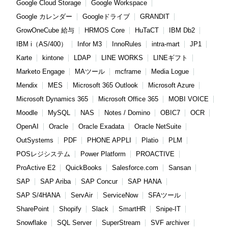
Google Cloud Storage
Google Workspace
Google カレンダー
Googleドライブ
GRANDIT
GrowOneCube 給与
HRMOS Core
HuTaCT
IBM Db2
IBM i（AS/400）
Infor M3
InnoRules
intra-mart
JP1
Karte
kintone
LDAP
LINE WORKS
LINEギフト
Marketo Engage
MAツール
mcframe
Media Logue
Mendix
MES
Microsoft 365 Outlook
Microsoft Azure
Microsoft Dynamics 365
Microsoft Office 365
MOBI VOICE
Moodle
MySQL
NAS
Notes / Domino
OBIC7
OCR
OpenAI
Oracle
Oracle Exadata
Oracle NetSuite
OutSystems
PDF
PHONE APPLI
Platio
PLM
POSレジシステム
Power Platform
PROACTIVE
ProActive E2
QuickBooks
Salesforce.com
Sansan
SAP
SAP Ariba
SAP Concur
SAP HANA
SAP S/4HANA
ServAir
ServiceNow
SFAツール
SharePoint
Shopify
Slack
SmartHR
Snipe-IT
Snowflake
SQL Server
SuperStream
SVF archiver