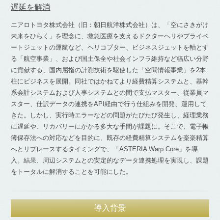
遅延を解消
エアロトヨタ株式会社（旧：朝日航洋株式会社）は、「空にさきがけ
未来をひらく」を理念に、救急医療を支えるドクターヘリやプライベ
ートジェットの運航など、ヘリコプター、ビジネスジェットを軸とす
る「航空事業」、および国土保全や社会インフラ維持など幅広い分野
に貢献する、国内屈指の計測技術を駆使した「空間情報事業」を2本
柱にビジネスを展開。同社ではかねてより経費精算システムと、基幹
系会計システムおよび人事システムとの間で支払マスター、従業員マ
スター、仕訳データの連携をAPI経由で行う仕組みを開発、運用して
きた。しかし、実行時エラーなどの問題がたびたび発生し、経理業務
に遅延や、リカバリーにかかる多大な手間が課題に。そこで、電子帳
簿保存法への対応などを目的に、既存の経費精算システムを楽楽精算
へとリプレースするタイミングで、「ASTERIA Warp Core」を導
入。結果、周辺システムとの安定的なデータ連携処理を実現し、課題
をトータルに解消することを可能にした。
導入背景