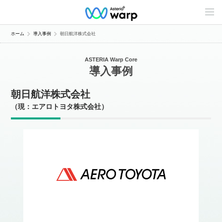
C
o
n
t
ホーム
導入事例
朝日航洋株式会社
e
n
t
ASTERIA Warp Core
s
導入事例
L
i
n
朝日航洋株式会社
e
u
（現：エアロトヨタ株式会社）
p