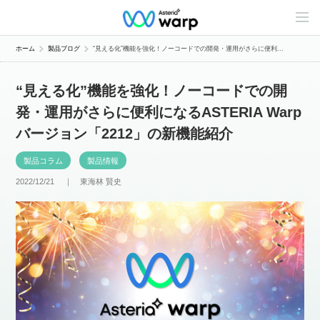
C
o
n
t
ホーム
製品ブログ
“見える化”機能を強化！ノーコードでの開発・運用がさらに便利...
e
n
t
“見える化”機能を強化！ノーコードでの開
s
L
発・運用がさらに便利になるASTERIA Warp
i
n
バージョン「2212」の新機能紹介
e
u
p
製品コラム
製品情報
2022/12/21 ｜
東海林 賢史