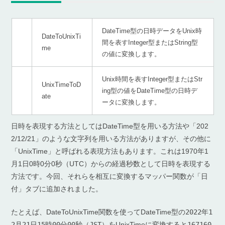
DateTime型の日時データをUnix時
DateToUnixTi
間を表すInteger型またはString型
me
の値に変換します。
Unix時間を表すInteger型またはStr
UnixTimeToD
ing型の値をDateTime型の日時デ
ate
ータに変換します。
日時を表現する方法としてはDateTime型を用いる方法や「202
2/12/21」のような文字列を用いる方法がありますが、その他に
「UnixTime」と呼ばれる表現方法もあります。これは1970年1
月1日0時0分0秒（UTC）からの経過秒数として日時を表現する
方法です。今回、それらを相互に変換するマッパー関数が「日
付」タブに追加されました。
たとえば、DateToUnixTime関数を使ってDateTime型の
2022年1
2月21日15時00分00秒（JST）
をUnixTimeに変換すると
167160