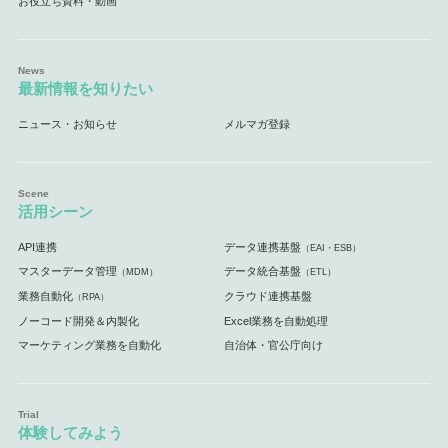
お役立ち資料・動画
最新情報を知りたい
ニュース・お知らせ
メルマガ登録
活用シーン
API連携
データ連携基盤
（EAI・ESB）
マスターデータ管理
データ統合基盤
（MDM）
（ETL）
業務自動化
クラウド連携基盤
（RPA）
ノーコード開発＆内製化
Excel業務を自動処理
マーケティング業務を自動化
自治体・官公庁向け
体験してみよう