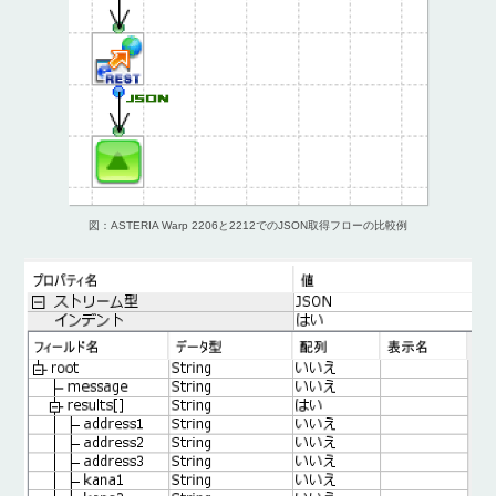
図：ASTERIA Warp 2206と2212でのJSON取得フローの比較例