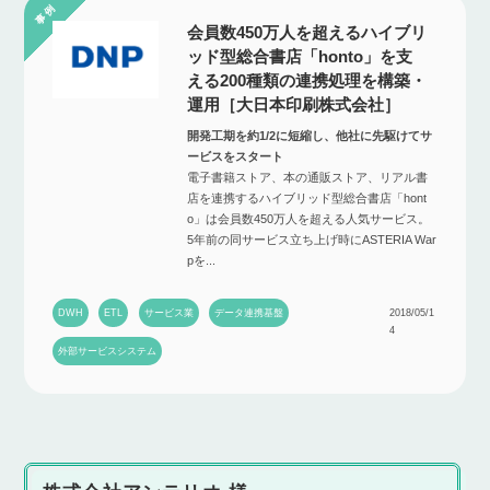
会員数450万人を超えるハイブリ
ッド型総合書店「honto」を支
える200種類の連携処理を構築・
運用［大日本印刷株式会社］
開発工期を約1/2に短縮し、他社に先駆けてサ
ービスをスタート
電子書籍ストア、本の通販ストア、リアル書
店を連携するハイブリッド型総合書店「hont
o」は会員数450万人を超える人気サービス。
5年前の同サービス立ち上げ時にASTERIA War
pを...
DWH
ETL
サービス業
データ連携基盤
2018/05/1
4
外部サービスシステム