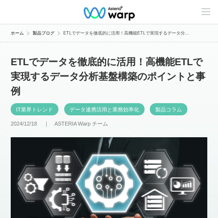
C
o
n
t
ホーム
製品ブログ
ETLでデータを徹底的に活用！高機能ETLで実現するデータ分...
e
n
t
ETLでデータを徹底的に活用！高機能ETLで
s
L
実現するデータ分析基盤構築のポイントと事
i
n
例
e
u
p
IT業界トレンド
データ連携活用と業務効率化
製品コラム
2024/12/18 ｜
ASTERIA Warp チーム