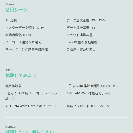
活用シーン
API連携
データ連携基盤
（EAI・ESB）
マスターデータ管理
データ統合基盤
（MDM）
（ETL）
業務自動化
クラウド連携基盤
（RPA）
ノーコード開発＆内製化
Excel業務を自動処理
マーケティング業務を自動化
自治体・官公庁向け
体験してみよう
無料体験版
手ぶら de 体験 5日間
（クラウド版）
じっくり 体験 30日間
ASTERIA Warp体験セミナー
（オンプレミス
版）
ASTERIA Warp Core体験セミナー
書籍プレゼント キャンペーン
相談したい、解決したい