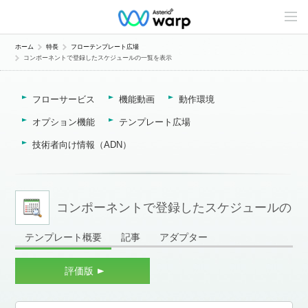
C
o
n
t
ホーム
特長
フローテンプレート広場
e
コンポーネントで登録したスケジュールの一覧を表示
n
t
s
L
フローサービス
機能動画
動作環境
i
n
オプション機能
テンプレート広場
e
u
技術者向け情報（ADN）
p
コンポーネントで登録したスケジュールの
テンプレート概要
記事
アダプター
一覧を表示
評価版