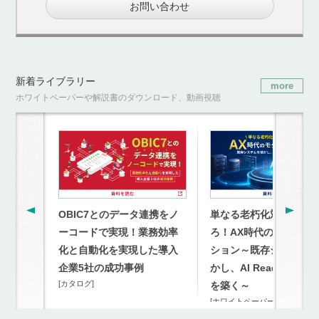
お問い合わせ
新着ライブラリー
more
ホワイトペーパーや解説書のダウンロード、動画視聴
OBIC7とのデータ連携をノ
単なる老朽化対策を超
ーコードで実現！業務効率
ろ！AX時代のモダナイ
化と自動化を実現した導入
ション～既存システム
企業5社の成功事例
かし、AI Readyな連携
[カタログ]
を築く～
[ホワイトペーパー]