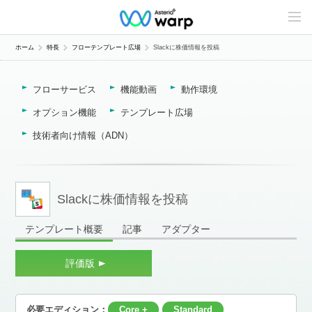
C
o
n
t
ホーム
特長
フローテンプレート広場
Slackに株価情報を投稿
e
n
t
フローサービス
機能動画
動作環境
s
L
i
オプション機能
テンプレート広場
n
e
技術者向け情報（ADN）
u
p
Slackに株価情報を投稿
テンプレート概要
記事
アダプター
評価版
必要エディション：
Core +
Standard