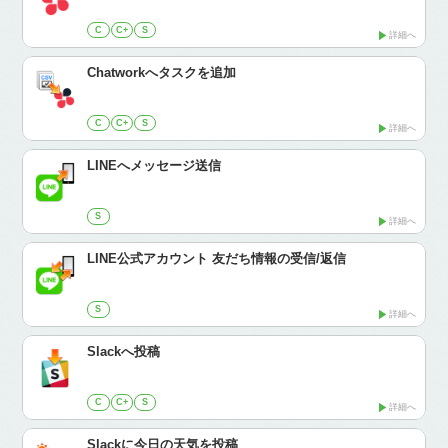
C
C+
S
詳細へ
Chatworkへタスクを追加
C
C+
S
詳細へ
LINEへメッセージ送信
S
詳細へ
LINE公式アカウント 友だち情報の受信/返信
S
詳細へ
Slackへ投稿
C
C+
S
詳細へ
Slackに今日の天気を投稿