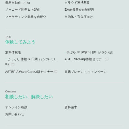
業務自動化
クラウド連携基盤
（RPA）
ノーコード開発＆内製化
Excel業務を自動処理
マーケティング業務を自動化
自治体・官公庁向け
体験してみよう
無料体験版
手ぶら de 体験 5日間
（クラウド版）
じっくり 体験 30日間
ASTERIA Warp体験セミナー
（オンプレミス
版）
ASTERIA Warp Core体験セミナー
書籍プレゼント キャンペーン
相談したい、解決したい
オンライン相談
資料請求
お問い合わせ