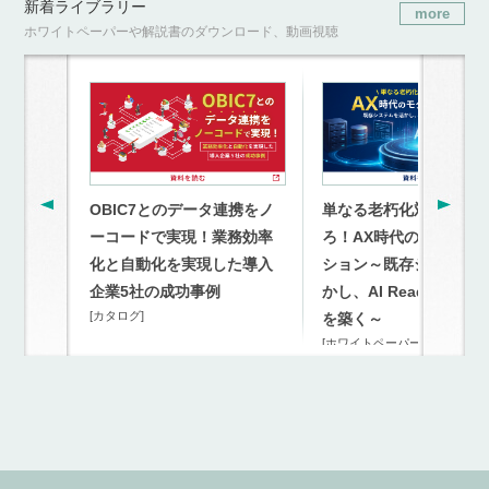
新着ライブラリー
more
ホワイトペーパーや解説書のダウンロード、動画視聴
OBIC7とのデータ連携をノ
単なる老朽化対策を超
ーコードで実現！業務効率
ろ！AX時代のモダナイ
化と自動化を実現した導入
ション～既存システム
企業5社の成功事例
かし、AI Readyな連携
[カタログ]
を築く～
[ホワイトペーパー]