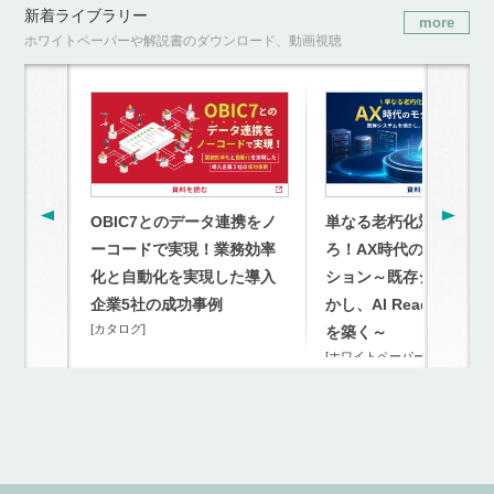
新着ライブラリー
more
ホワイトペーパーや解説書のダウンロード、動画視聴
OBIC7とのデータ連携をノ
単なる老朽化対策を超
ーコードで実現！業務効率
ろ！AX時代のモダナイ
化と自動化を実現した導入
ション～既存システム
企業5社の成功事例
かし、AI Readyな連携
[カタログ]
を築く～
[ホワイトペーパー]