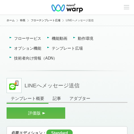
C
o
n
t
ホーム
特長
フローテンプレート広場
LINEへメッセージ送信
e
n
t
フローサービス
機能動画
動作環境
s
L
i
オプション機能
テンプレート広場
n
e
技術者向け情報（ADN）
u
p
LINEへメッセージ送信
テンプレート概要
記事
アダプター
評価版
必要エディション：
Standard