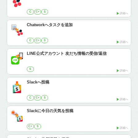
C
C+
S
詳細へ
Chatworkへタスクを追加
C
C+
S
詳細へ
LINE公式アカウント 友だち情報の受信/返信
S
詳細へ
Slackへ投稿
C
C+
S
詳細へ
Slackに今日の天気を投稿
C+
S
詳細へ