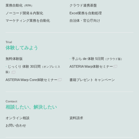
業務自動化
クラウド連携基盤
（RPA）
ノーコード開発＆内製化
Excel業務を自動処理
マーケティング業務を自動化
自治体・官公庁向け
体験してみよう
無料体験版
手ぶら de 体験 5日間
（クラウド版）
じっくり 体験 30日間
ASTERIA Warp体験セミナー
（オンプレミス
版）
ASTERIA Warp Core体験セミナー
書籍プレゼント キャンペーン
相談したい、解決したい
オンライン相談
資料請求
お問い合わせ