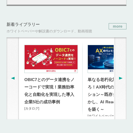
新着ライブラリー
more
ホワイトペーパーや解説書のダウンロード、動画視聴
OBIC7とのデータ連携をノ
単なる老朽化対策を超
ーコードで実現！業務効率
ろ！AX時代のモダナイ
化と自動化を実現した導入
ション～既存システム
企業5社の成功事例
かし、AI Readyな連携
[カタログ]
を築く～
[ホワイトペーパー]