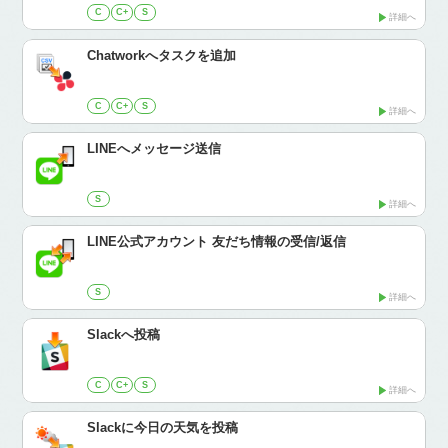
C
C+
S
詳細へ
Chatworkへタスクを追加
C
C+
S
詳細へ
LINEへメッセージ送信
S
詳細へ
LINE公式アカウント 友だち情報の受信/返信
S
詳細へ
Slackへ投稿
C
C+
S
詳細へ
Slackに今日の天気を投稿