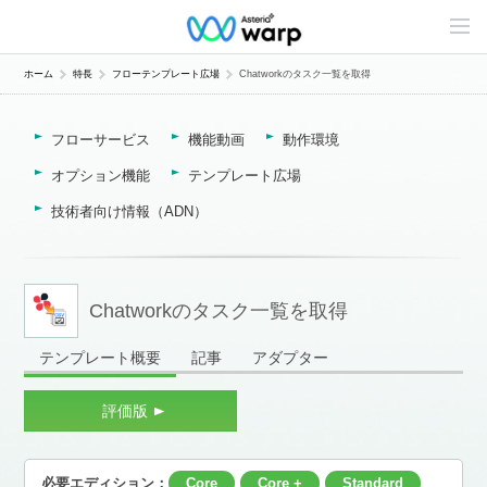
C
o
n
t
ホーム
特長
フローテンプレート広場
Chatworkのタスク一覧を取得
e
n
t
フローサービス
機能動画
動作環境
s
L
i
オプション機能
テンプレート広場
n
e
技術者向け情報（ADN）
u
p
Chatworkのタスク一覧を取得
テンプレート概要
記事
アダプター
評価版
必要エディション：
Core
Core +
Standard