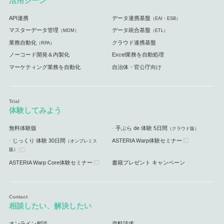
活用シーン
API連携
データ連携基盤
（EAI・ESB）
マスターデータ管理
データ統合基盤
（MDM）
（ETL）
業務自動化
クラウド連携基盤
（RPA）
ノーコード開発＆内製化
Excel業務を自動処理
マーケティング業務を自動化
自治体・官公庁向け
体験してみよう
無料体験版
手ぶら de 体験 5日間
（クラウド版）
じっくり 体験 30日間
ASTERIA Warp体験セミナー
（オンプレミス
版）
ASTERIA Warp Core体験セミナー
書籍プレゼント キャンペーン
相談したい、解決したい
オンライン相談
資料請求