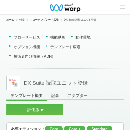
C
o
n
t
ホーム
特長
フローテンプレート広場
DX Suite 読取ユニット登録
e
n
t
フローサービス
機能動画
動作環境
s
L
i
オプション機能
テンプレート広場
n
e
技術者向け情報（ADN）
u
p
DX Suite 読取ユニット登録
テンプレート概要
記事
アダプター
評価版
必要エディション：
Core
Core +
Standard