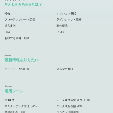
ASTERIA Warpとは？
特長
オプション機能
フローテンプレート広場
ラインナップ・価格
導入事例
動作環境
FAQ
ブログ
お役立ち資料・動画
最新情報を知りたい
ニュース・お知らせ
メルマガ登録
活用シーン
API連携
データ連携基盤
（EAI・ESB）
マスターデータ管理
データ統合基盤
（MDM）
（ETL）
業務自動化
クラウド連携基盤
（RPA）