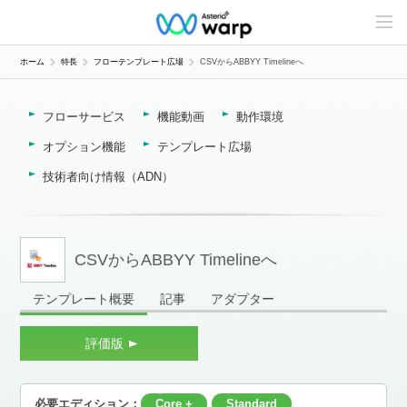
C
o
n
t
ホーム
特長
フローテンプレート広場
CSVからABBYY Timelineへ
e
n
t
フローサービス
機能動画
動作環境
s
L
i
オプション機能
テンプレート広場
n
e
技術者向け情報（ADN）
u
p
CSVからABBYY Timelineへ
テンプレート概要
記事
アダプター
評価版
必要エディション：
Core +
Standard