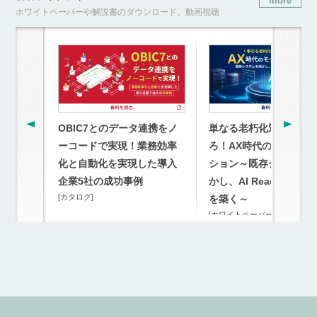
more
ホワイトペーパーや解説書のダウンロード、動画視聴
OBIC7とのデータ連携をノ
単なる老朽化対策を超
ーコードで実現！業務効率
ろ！AX時代のモダナイ
化と自動化を実現した導入
ション～既存システム
企業5社の成功事例
かし、AI Readyな連携
[カタログ]
を築く～
[ホワイトペーパー]