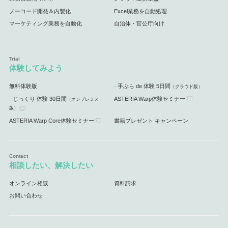
ノーコード開発＆内製化
Excel業務を自動処理
マーケティング業務を自動化
自治体・官公庁向け
体験してみよう
無料体験版
手ぶら de 体験 5日間
（クラウド版）
じっくり 体験 30日間
ASTERIA Warp体験セミナー
（オンプレミス
版）
ASTERIA Warp Core体験セミナー
書籍プレゼント キャンペーン
相談したい、解決したい
オンライン相談
資料請求
お問い合わせ