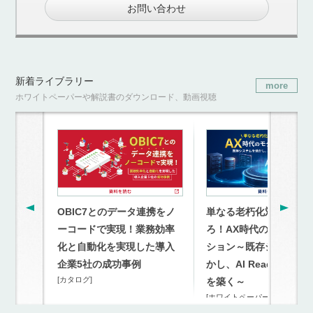
お問い合わせ
新着ライブラリー
more
ホワイトペーパーや解説書のダウンロード、動画視聴
OBIC7とのデータ連携をノ
単なる老朽化対策を超
ーコードで実現！業務効率
ろ！AX時代のモダナイ
化と自動化を実現した導入
ション～既存システム
企業5社の成功事例
かし、AI Readyな連携
[カタログ]
を築く～
[ホワイトペーパー]