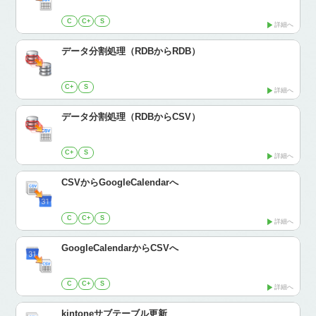
C
C+
S
詳細へ
データ分割処理（RDBからRDB）
C+
S
詳細へ
データ分割処理（RDBからCSV）
C+
S
詳細へ
CSVからGoogleCalendarへ
C
C+
S
詳細へ
GoogleCalendarからCSVへ
C
C+
S
詳細へ
kintoneサブテーブル更新