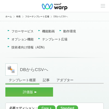
C
o
n
t
ホーム
特長
フローテンプレート広場
DBからCSVへ
e
n
t
フローサービス
機能動画
動作環境
s
L
i
オプション機能
テンプレート広場
n
e
技術者向け情報（ADN）
u
p
DBからCSVへ
テンプレート概要
記事
アダプター
評価版
必要エディション：
Core +
Standard