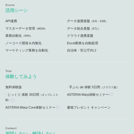
活用シーン
API連携
データ連携基盤
（EAI・ESB）
マスターデータ管理
データ統合基盤
（MDM）
（ETL）
業務自動化
クラウド連携基盤
（RPA）
ノーコード開発＆内製化
Excel業務を自動処理
マーケティング業務を自動化
自治体・官公庁向け
体験してみよう
無料体験版
手ぶら de 体験 5日間
（クラウド版）
じっくり 体験 30日間
ASTERIA Warp体験セミナー
（オンプレミス
版）
ASTERIA Warp Core体験セミナー
書籍プレゼント キャンペーン
相談したい、解決したい